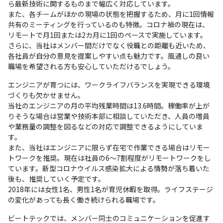
ら最新技術に関するものまで幅広く対応しています。

また、各チームがほかの現場の状態を把握するため、月に1回情報
共有のミーティングを行っているのも特徴。コロナ禍の現在は、
リモートで月1回または2カ月に1回のペースで実施しています。

さらに、当社はメンバー間だけでなく役職との距離も近いため、
各社員が自分の意見を提案しやすい点も魅力です。風通しの良い
職場を希望される方も安心していただけるでしょう。
エンジニアが育つには、ワークライフバランスを実現できる環境
づくりも欠かせません。

当社のエンジニアの月の平均残業時間は13.6時間。稼働率が上が
りそうな場合は営業や技術本部に相談していただき、人員の増員
や業務量の調整を図るなどの対応で調整できるようにしていま
す。

また、当社はエンジニアに限らず在宅で作業できる場合はリモー
トワークを推奨。現在は社員の6～7割程度がリモートワークをし
ています。新型コロナウイルス感染拡大による情勢が落ち着いた
後も、推奨していく予定です。

2018年には女性1名、男性1名が育児休暇を取得。ライフステージ
の変化があっても長く働き続けられる職場です。
ビートテックでは、メンバー同士のコミュニケーションを促進す