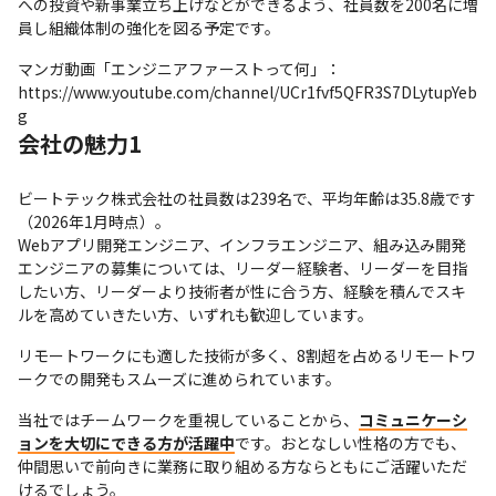
への投資や新事業立ち上げなどができるよう、社員数を200名に増
員し組織体制の強化を図る予定です。
マンガ動画「エンジニアファーストって何」：
https://www.youtube.com/channel/UCr1fvf5QFR3S7DLytupYeb
g
会社の魅力1
ビートテック株式会社の社員数は239名で、平均年齢は35.8歳です
（2026年1月時点）。

Webアプリ開発エンジニア、インフラエンジニア、組み込み開発
エンジニアの募集については、リーダー経験者、リーダーを目指
したい方、リーダーより技術者が性に合う方、経験を積んでスキ
ルを高めていきたい方、いずれも歓迎しています。
リモートワークにも適した技術が多く、8割超を占めるリモートワ
ークでの開発もスムーズに進められています。
当社ではチームワークを重視していることから、
コミュニケーシ
ョンを大切にできる方が活躍中
です。おとなしい性格の方でも、
仲間思いで前向きに業務に取り組める方ならともにご活躍いただ
けるでしょう。