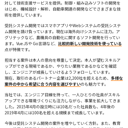
対して技術支援サービスを提供。制御・組み込みソフトの開発を
はじめ、機械設計・解析、自動車関連の開発などでさまざまな技
術を提供しています。
受託システム開発ではスマホアプリやWebシステムの受託システ
ム開発を請け負っています。現在は海外向けシステムに注力。ア
グリテックなど、農機具の自動化に関するソフト開発を行ってい
ます。Vue.JSや Go言語など、
比較的新しい開発技術を使っている
点が特徴です。
担当する案件は本人の意向を尊重して決定。本人が望むスキルア
ップができる現場であるか、やりたい業務であるかなどを確認
し、エンジニアが成長していけるようフォローしています。

現在、取引のあるパートナー企業は2,200社を超えるため、
多様な
案件の中から希望に合う内容を選びやすい
のも魅力です。
当社では、エンジニア目線を持って、一人ひとりの社員がスキル
アップできる環境づくりにも注力しながら、事業を拡大してきま
した。2015年4月の設立時には10名だった社員数も、4年後の
2019年4月には100名を超える規模まで成長しています。
今後は受託システム開発の案件を増やしていく方針。また、教育