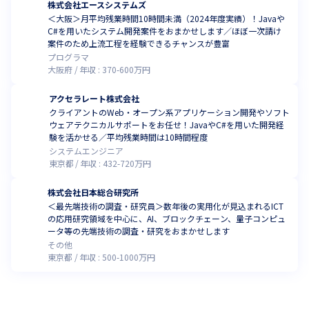
株式会社エースシステムズ
＜大阪＞月平均残業時間10時間未満（2024年度実績）！Javaや
C#を用いたシステム開発案件をおまかせします／ほぼ一次請け
案件のため上流工程を経験できるチャンスが豊富
プログラマ
大阪府
年収 :
370
-
600
万円
アクセラレート株式会社
クライアントのWeb・オープン系アプリケーション開発やソフト
ウェアテクニカルサポートをお任せ！JavaやC#を用いた開発経
験を活かせる／平均残業時間は10時間程度
システムエンジニア
東京都
年収 :
432
-
720
万円
株式会社日本総合研究所
＜最先端技術の調査・研究員＞数年後の実用化が見込まれるICT
の応用研究領域を中心に、AI、ブロックチェーン、量子コンピュ
ータ等の先端技術の調査・研究をおまかせします
その他
東京都
年収 :
500
-
1000
万円