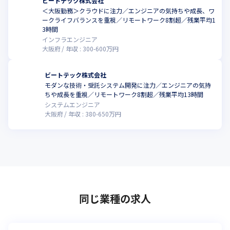
ビートテック株式会社
＜大阪勤務＞クラウドに注力／エンジニアの気持ちや成長、ワ
ークライフバランスを重視／リモートワーク8割超／残業平均1
3時間
インフラエンジニア
大阪府
年収 :
300
-
600
万円
ビートテック株式会社
モダンな技術・受託システム開発に注力／エンジニアの気持
こ
ちや成長を重視／リモートワーク8割超／残業平均13時間
システムエンジニア
大阪府
年収 :
380
-
650
万円
同じ業種の求人