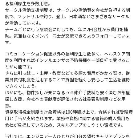
る福利厚生を多数用意。

サークル活動支援制度は、サークルの活動費を会社が負担する制
度で、フットサルや釣り、登山、日本酒などさまざまなサークル
が活動しています。

チームごとに行う懇親会に対しても、年に2回会社から費用を補
助。気兼ねなくメンバー同士が交流できるようフォローしていま
す。
コミュニケーション促進以外の福利厚生も数多く、ヘルスケア制
度を利用すればインフルエンザの予防接種を一部負担で受けるこ
とが可能です。

さらに引っ越し・出産・教育などで多額の費用がかかる際は、従
業員貸付制度を活用することで負担を軽くし安心して生活を維持
できるでしょう。

ほかにも、物件探しが楽になるうえ仲介手数料も安く済むお部屋
探し支援、会社への貢献度が評価される社員表彰制度などを用
意。

資格取得祝金制度の対象資格は100種類以上で、合格すれば受験費
用と手当が支給されます。業務や資格に関する書籍の購入費用も
会社が負担しているため、スキルアップをしやすい環境です。
当社では、エンジニア一人ひとりが自分の望むキャリアプランを