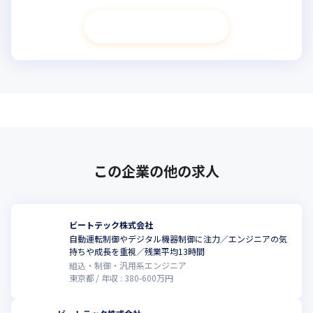
次へ進む
この企業の他の求人
ビートテック株式会社
自動運転制御やデジタル機器制御に注力／エンジニアの気
持ちや成長を重視／残業平均13時間
組込・制御・汎用系エンジニア
東京都
年収 :
380
-
600
万円