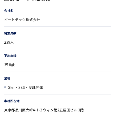
会社名
ビートテック株式会社
従業員数
239
人
平均年齢
35.8
歳
業種
SIer・SES・受託開発
本社所在地
東京都
品川区大崎4-1-2
ウィン第2五反田ビル 3階