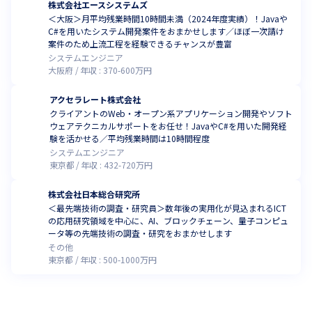
株式会社エースシステムズ
＜大阪＞月平均残業時間10時間未満（2024年度実績）！Javaや
C#を用いたシステム開発案件をおまかせします／ほぼ一次請け
案件のため上流工程を経験できるチャンスが豊富
システムエンジニア
大阪府
年収 :
370
-
600
万円
アクセラレート株式会社
クライアントのWeb・オープン系アプリケーション開発やソフト
ウェアテクニカルサポートをお任せ！JavaやC#を用いた開発経
験を活かせる／平均残業時間は10時間程度
システムエンジニア
東京都
年収 :
432
-
720
万円
株式会社日本総合研究所
＜最先端技術の調査・研究員＞数年後の実用化が見込まれるICT
の応用研究領域を中心に、AI、ブロックチェーン、量子コンピュ
ータ等の先端技術の調査・研究をおまかせします
その他
東京都
年収 :
500
-
1000
万円