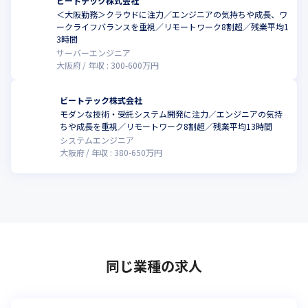
ビートテック株式会社
＜大阪勤務＞クラウドに注力／エンジニアの気持ちや成長、ワ
ークライフバランスを重視／リモートワーク8割超／残業平均1
こ
3時間
サーバーエンジニア
大阪府
年収 :
300
-
600
万円
ビートテック株式会社
モダンな技術・受託システム開発に注力／エンジニアの気持
こ
ちや成長を重視／リモートワーク8割超／残業平均13時間
システムエンジニア
大阪府
年収 :
380
-
650
万円
同じ業種の求人