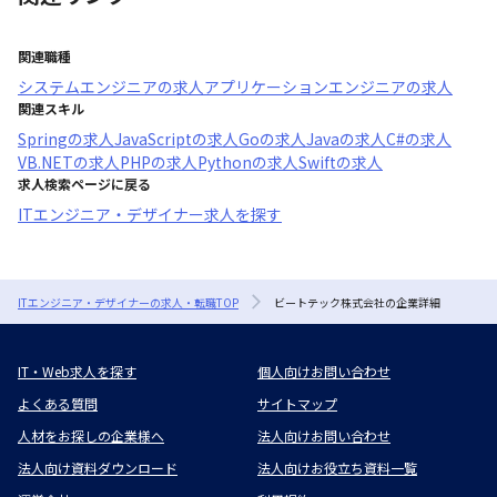
関連職種
システムエンジニア
の求人
アプリケーションエンジニア
の求人
関連スキル
Spring
の求人
JavaScript
の求人
Go
の求人
Java
の求人
C#
の求人
VB.NET
の求人
PHP
の求人
Python
の求人
Swift
の求人
求人検索ページに戻る
ITエンジニア・デザイナー求人を探す
ITエンジニア・デザイナーの求人・転職TOP
ビートテック株式会社の企業詳細
IT・Web求人を探す
個人向けお問い合わせ
よくある質問
サイトマップ
人材をお探しの企業様へ
法人向けお問い合わせ
法人向け資料ダウンロード
法人向けお役立ち資料一覧