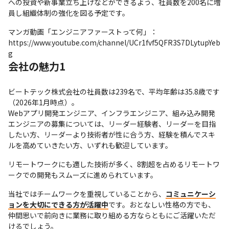
への投資や新事業立ち上げなどができるよう、社員数を200名に増
員し組織体制の強化を図る予定です。
マンガ動画「エンジニアファーストって何」：
https://www.youtube.com/channel/UCr1fvf5QFR3S7DLytupYeb
g
会社の魅力1
ビートテック株式会社の社員数は239名で、平均年齢は35.8歳です
（2026年1月時点）。

Webアプリ開発エンジニア、インフラエンジニア、組み込み開発
エンジニアの募集については、リーダー経験者、リーダーを目指
したい方、リーダーより技術者が性に合う方、経験を積んでスキ
ルを高めていきたい方、いずれも歓迎しています。
リモートワークにも適した技術が多く、8割超を占めるリモートワ
ークでの開発もスムーズに進められています。
当社ではチームワークを重視していることから、
コミュニケーシ
ョンを大切にできる方が活躍中
です。おとなしい性格の方でも、
仲間思いで前向きに業務に取り組める方ならともにご活躍いただ
けるでしょう。