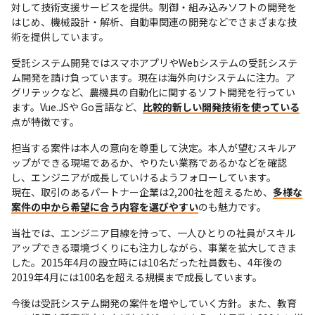
対して技術支援サービスを提供。制御・組み込みソフトの開発を
はじめ、機械設計・解析、自動車関連の開発などでさまざまな技
術を提供しています。
受託システム開発ではスマホアプリやWebシステムの受託システ
ム開発を請け負っています。現在は海外向けシステムに注力。ア
グリテックなど、農機具の自動化に関するソフト開発を行ってい
ます。Vue.JSや Go言語など、
比較的新しい開発技術を使っている
点が特徴です。
担当する案件は本人の意向を尊重して決定。本人が望むスキルア
ップができる現場であるか、やりたい業務であるかなどを確認
し、エンジニアが成長していけるようフォローしています。

現在、取引のあるパートナー企業は2,200社を超えるため、
多様な
案件の中から希望に合う内容を選びやすい
のも魅力です。
当社では、エンジニア目線を持って、一人ひとりの社員がスキル
アップできる環境づくりにも注力しながら、事業を拡大してきま
した。2015年4月の設立時には10名だった社員数も、4年後の
2019年4月には100名を超える規模まで成長しています。
今後は受託システム開発の案件を増やしていく方針。また、教育