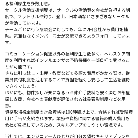
る福利厚生を多数用意。

サークル活動支援制度は、サークルの活動費を会社が負担する制
度で、フットサルや釣り、登山、日本酒などさまざまなサークル
が活動しています。

チームごとに行う懇親会に対しても、年に2回会社から費用を補
助。気兼ねなくメンバー同士が交流できるようフォローしていま
す。
コミュニケーション促進以外の福利厚生も数多く、ヘルスケア制
度を利用すればインフルエンザの予防接種を一部負担で受けるこ
とが可能です。

さらに引っ越し・出産・教育などで多額の費用がかかる際は、従
業員貸付制度を活用することで負担を軽くし安心して生活を維持
できるでしょう。

ほかにも、物件探しが楽になるうえ仲介手数料も安く済むお部屋
探し支援、会社への貢献度が評価される社員表彰制度などを用
意。

資格取得祝金制度の対象資格は100種類以上で、合格すれば受験費
用と手当が支給されます。業務や資格に関する書籍の購入費用も
会社が負担しているため、スキルアップをしやすい環境です。
当社では、エンジニア一人ひとりが自分の望むキャリアプランを