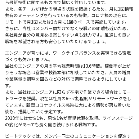
ら最新技術に関するものまで幅広く対応しています。

また、各チームがほかの現場の状態を把握するため、月に1回情報
共有のミーティングを行っているのも特徴。コロナ禍の現在は、
リモートで月1回または2カ月に1回のペースで実施しています。

さらに、当社はメンバー間だけでなく役職との距離も近いため、
各社員が自分の意見を提案しやすい点も魅力です。風通しの良い
職場を希望される方も安心していただけるでしょう。
エンジニアが育つには、ワークライフバランスを実現できる環境
づくりも欠かせません。

当社のエンジニアの月の平均残業時間は13.6時間。稼働率が上が
りそうな場合は営業や技術本部に相談していただき、人員の増員
や業務量の調整を図るなどの対応で調整できるようにしていま
す。

また、当社はエンジニアに限らず在宅で作業できる場合はリモー
トワークを推奨。現在は社員の6～7割程度がリモートワークをし
ています。新型コロナウイルス感染拡大による情勢が落ち着いた
後も、推奨していく予定です。

2018年には女性1名、男性1名が育児休暇を取得。ライフステージ
の変化があっても長く働き続けられる職場です。
ビートテックでは、メンバー同士のコミュニケーションを促進す