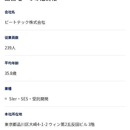
会社名
ビートテック株式会社
従業員数
239
人
平均年齢
35.8
歳
業種
SIer・SES・受託開発
本社所在地
東京都
品川区大崎4-1-2
ウィン第2五反田ビル 3階