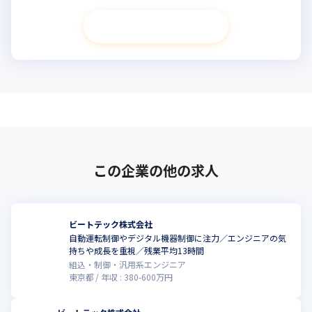
次へ進む
この企業の他の求人
ビートテック株式会社
自動運転制御やデジタル機器制御に注力／エンジニアの気
持ちや成長を重視／残業平均13時間
組込・制御・汎用系エンジニア
東京都
年収 :
380
-
600
万円