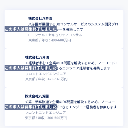
株式会社八芳園
八芳園が展開するDXコンサルサービスのシステム開発プロ
この求人は募集終了しました
こ
ジェクトマネージャーを募集します
ITコンサル・セキュリティコンサル
東京都
年収 :
400
-
600
万円
株式会社八芳園
＜経験者求む＞企業のDX問題を解決するため、ノーコード・
この求人は募集終了しました
こ
JavaScript開発ができるエンジニア経験者を募集します
フロントエンドエンジニア
東京都
年収 :
420
-
540
万円
株式会社八芳園
＜第二新卒歓迎＞企業のDX問題を解決するため、ノーコー
この求人は募集終了しました
ド・JavaScript開発ができるエンジニア経験者を募集します
フロントエンドエンジニア
東京都
年収 :
300
-
500
万円