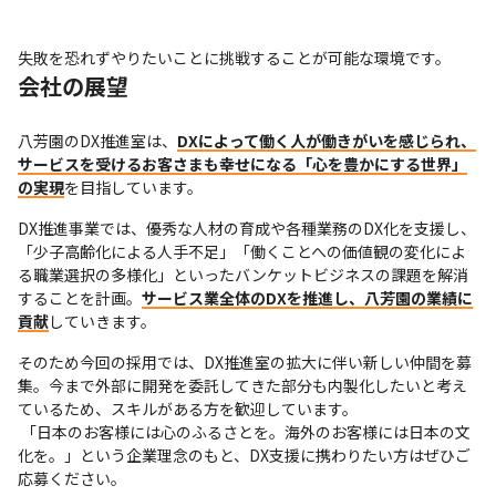
失敗を恐れずやりたいことに挑戦することが可能な環境です。
会社の展望
八芳園のDX推進室は、
DXによって働く人が働きがいを感じられ、
サービスを受けるお客さまも幸せになる「心を豊かにする世界」
の実現
を目指しています。
DX推進事業では、優秀な人材の育成や各種業務のDX化を支援し、
「少子高齢化による人手不足」「働くことへの価値観の変化によ
る職業選択の多様化」といったバンケットビジネスの課題を解消
することを計画。
サービス業全体のDXを推進し、八芳園の業績に
貢献
していきます。
そのため今回の採用では、DX推進室の拡大に伴い新しい仲間を募
集。今まで外部に開発を委託してきた部分も内製化したいと考え
ているため、スキルがある方を歓迎しています。

 「日本のお客様には心のふるさとを。海外のお客様には日本の文
化を。」という企業理念のもと、DX支援に携わりたい方はぜひご
応募ください。