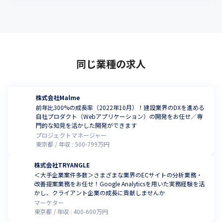
同じ業種の求人
株式会社Malme
前年比300%の成長率（2022年10月）！建設業界のDXを進める
自社プロダクト（Webアプリケーション）の開発をお任せ／専
門的な知見を活かした開発ができます
プロジェクトマネージャー
東京都
年収 :
500
-
799
万円
株式会社TRYANGLE
＜大手企業案件多数＞さまざまな業界のECサイトの分析業務・
改善提案業務をお任せ！Google Analyticsを用いた実務経験を活
かし、クライアント企業の成長に貢献しませんか
マーケター
東京都
年収 :
400
-
600
万円