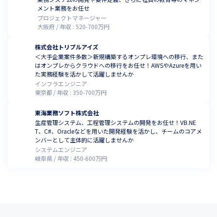
メント業務をお任せ
プロジェクトマネージャー
大阪府
年収 :
520
-
700
万円
株式会社トリプルアイズ
＜大手企業案件多数＞新規構築するオンプレ環境への移行、また
はオンプレからクラウドへの移行をお任せ！AWSやAzureを用い
た実務経験を活かして活躍しませんか
インフラエンジニア
東京都
年収 :
350
-
700
万円
東海業務ソフト株式会社
生産管理システム、工程管理システムの開発をお任せ！VB.NE
T、C#、Oracleなどを用いた開発経験を活かし、チームのコアメ
ンバーとして主体的に活躍しませんか
システムエンジニア
岐阜県
年収 :
450
-
600
万円