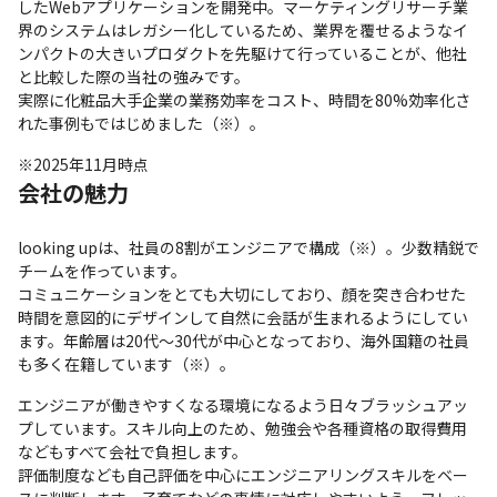
したWebアプリケーションを開発中。マーケティングリサーチ業
界のシステムはレガシー化しているため、業界を覆せるようなイ
ンパクトの大きいプロダクトを先駆けて行っていることが、他社
と比較した際の当社の強みです。

実際に化粧品大手企業の業務効率をコスト、時間を80%効率化さ
れた事例もではじめました（※）。
※2025年11月時点
会社の魅力
looking upは、社員の8割がエンジニアで構成（※）。少数精鋭で
チームを作っています。

コミュニケーションをとても大切にしており、顔を突き合わせた
時間を意図的にデザインして自然に会話が生まれるようにしてい
ます。年齢層は20代〜30代が中心となっており、海外国籍の社員
も多く在籍しています（※）。
エンジニアが働きやすくなる環境になるよう日々ブラッシュアッ
プしています。スキル向上のため、勉強会や各種資格の取得費用
などもすべて会社で負担します。

評価制度なども自己評価を中心にエンジニアリングスキルをベー