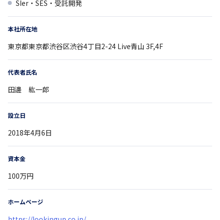
SIer・SES・受託開発
本社所在地
東京都
東京都渋谷区渋谷4丁目2-24
Live青山 3F,4F
代表者氏名
田邊 紘一郎
設立日
2018年4月6日
資本金
100万円
ホームページ
https://lookingup.co.jp/