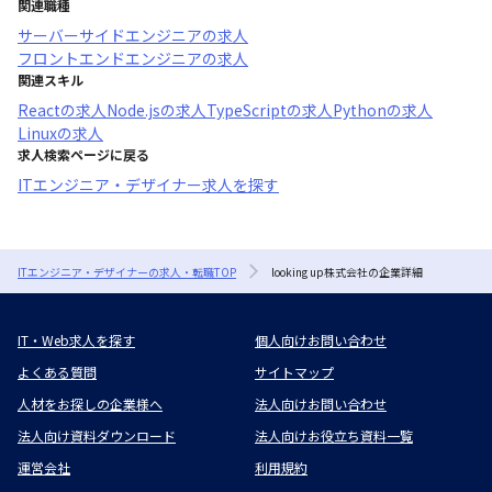
関連職種
サーバーサイドエンジニア
の求人
フロントエンドエンジニア
の求人
関連スキル
React
の求人
Node.js
の求人
TypeScript
の求人
Python
の求人
Linux
の求人
求人検索ページに戻る
ITエンジニア・デザイナー求人を探す
ITエンジニア・デザイナーの求人・転職TOP
looking up株式会社の企業詳細
IT・Web求人を探す
個人向けお問い合わせ
よくある質問
サイトマップ
人材をお探しの企業様へ
法人向けお問い合わせ
法人向け資料ダウンロード
法人向けお役立ち資料一覧
運営会社
利用規約