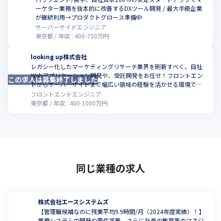
ーケター業務を抜本的に改善するDXツール開発 / 最大手級企業
が継続利用→プロダクトグロース準備中
サーバーサイドエンジニア
東京都
年収 :
400
-
750
万円
looking up株式会社
レガシー化したマーケティングリサーチ業界を刷新すべく、自社
Webアプリケーション開発や、受託開発をお任せ！フロントエン
この求人は募集終了しました
ドからサーバーサイドまで幅広い領域の経験を活かせる環境でス
キルアップしませんか
フロントエンドエンジニア
東京都
年収 :
400
-
1000
万円
同じ業種の求人
株式会社エースシステムズ
【管理職候補なのに残業平均9.9時間/月（2024年度実績）！】
業務システムの開発や要件定義、さらに社員の教育等のマネジ