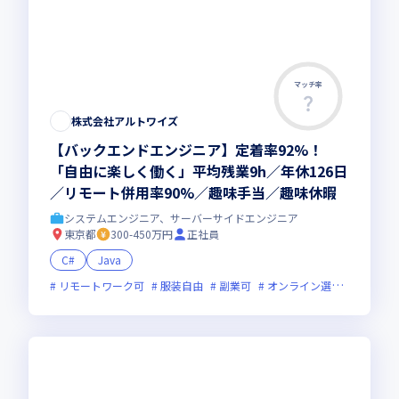
マッチ率
株式会社アルトワイズ
【バックエンドエンジニア】定着率92%！
「自由に楽しく働く」平均残業9h／年休126日
／リモート併用率90%／趣味手当／趣味休暇
システムエンジニア、サーバーサイドエンジニア
東京都
300-450万円
正社員
C#
Java
リモートワーク可
服装自由
副業可
オンライン選考可
新規