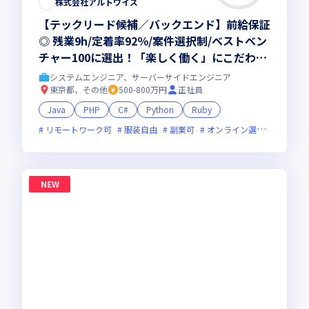
株式会社アルトワイズ
【テックリード候補／バックエンド】前給保証
◎ 残業9h/定着率92％/案件選択制/ベストベン
チャー100に選出！「楽しく働く」にこだわり
抜く会社。仕事も、人生も、本気で楽しめる環
システムエンジニア、サーバーサイドエンジニア
境へ！
東京都、その他
500-800万円
正社員
Java
PHP
C#
Python
Ruby
リモートワーク可
服装自由
副業可
オンライン選考可
ベン
NEW