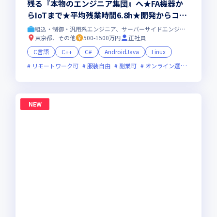
残る『本物のエンジニア集団』へ★FA機器か
らIoTまで★平均残業時間6.8h★開発からコン
サル領域まで、一気通貫でキャリアを作りたい
組込・制御・汎用系エンジニア、サーバーサイドエンジニア
あなたにオススメの環境です！
東京都、その他
500-1500万円
正社員
C言語
C++
C#
AndroidJava
Linux
リモートワーク可
服装自由
副業可
オンライン選考可
新規
NEW