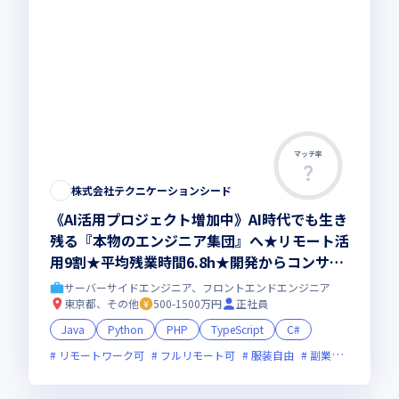
マッチ率
株式会社テクニケーションシード
《AI活用プロジェクト増加中》AI時代でも生き
残る『本物のエンジニア集団』へ★リモート活
用9割★平均残業時間6.8h★開発からコンサル
領域まで、一気通貫でキャリアを作りたいあな
サーバーサイドエンジニア、フロントエンドエンジニア
たにオススメの環境です！
東京都、その他
500-1500万円
正社員
Java
Python
PHP
TypeScript
C#
リモートワーク可
フルリモート可
服装自由
副業可
オンラ