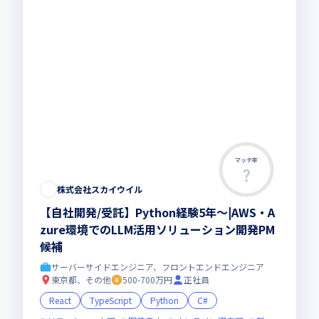
マッチ率
株式会社スカイウイル
【自社開発/受託】Python経験5年～|AWS・A
zure環境でのLLM活用ソリューション開発PM
候補
サーバーサイドエンジニア、フロントエンドエンジニア
東京都、その他
500-700万円
正社員
React
TypeScript
Python
C#