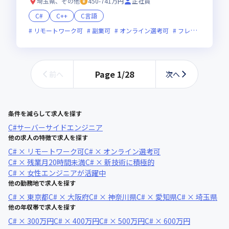
埼玉県、その他
450-741万円
正社員
C#
C++
C言語
リモートワーク可
副業可
オンライン選考可
フレックス制度あり
Page
1
/
28
前へ
次へ
条件を減らして求人を探す
C#
サーバーサイドエンジニア
他の求人の特徴で求人を探す
C# × リモートワーク可
C# × オンライン選考可
C# × 残業月20時間未満
C# × 新技術に積極的
C# × 女性エンジニアが活躍中
他の勤務地で求人を探す
C# × 東京都
C# × 大阪府
C# × 神奈川県
C# × 愛知県
C# × 埼玉県
他の年収帯で求人を探す
C# × 300万円
C# × 400万円
C# × 500万円
C# × 600万円