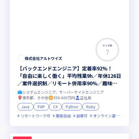
マッチ率
株式会社アルトワイズ
【バックエンドエンジニア】定着率92%！
「自由に楽しく働く」平均残業9h／年休126日
／案件選択制／リモート併用率90%／趣味手
当／趣味休暇
システムエンジニア、サーバーサイドエンジニア
東京都、その他
350-600万円
正社員
Java
PHP
C#
Python
Ruby
リモートワーク可
服装自由
副業可
オンライン選考可
ベン