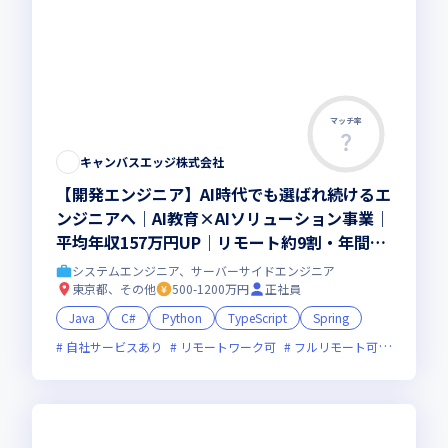
マッチ率
キャンバスエッジ株式会社
【開発エンジニア】AI時代でも選ばれ続けるエ
ンジニアへ｜AI教育×AIソリューション事業｜
平均年収157万円UP｜リモート約9割・年間休
日取得実績142日以上
システムエンジニア、サーバーサイドエンジニア
東京都、その他
500-1200万円
正社員
Java
C#
Python
TypeScript
Spring
自社サービスあり
リモートワーク可
フルリモート可
服装自由