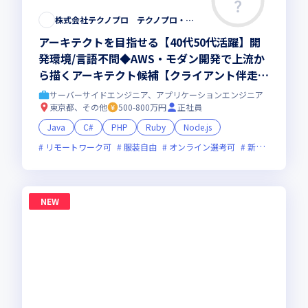
株式会社テクノプロ テクノプロ・エンジニアリング社
アーキテクトを目指せる【40代50代活躍】開
発環境/言語不問◆AWS・モダン開発で上流か
ら描くアーキテクト候補【クライアント伴走型
のフルスタック・リードエンジニア 】大手直
サーバーサイドエンジニア、アプリケーションエンジニア
取引・最先端プロジェクト多数／残業少・福利
東京都、その他
500-800万円
正社員
厚生◎
Java
C#
PHP
Ruby
Node.js
リモートワーク可
服装自由
オンライン選考可
新技術に積極的
NEW