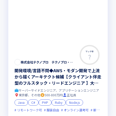
マッチ率
株式会社テクノプロ テクノプロ・エンジニアリング社
開発環境/言語不問◆AWS・モダン開発で上流
から描くアーキテクト候補【クライアント伴走
型のフルスタック・リードエンジニア 】大手
直取引・最先端プロジェクト多数／残業少・福
サーバーサイドエンジニア、アプリケーションエンジニア
利厚生◎
東京都、その他
500-800万円
正社員
Java
C#
PHP
Ruby
Node.js
リモートワーク可
服装自由
オンライン選考可
新技術に積極的