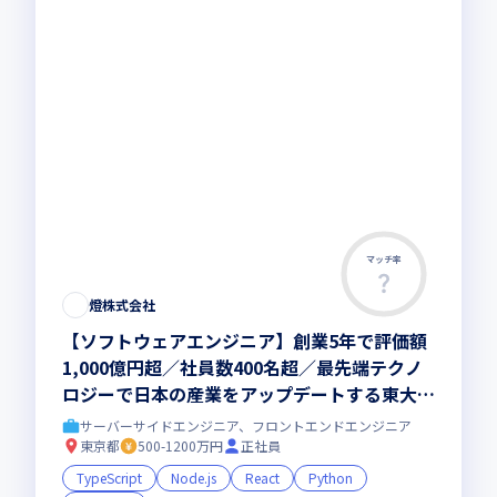
マッチ率
燈株式会社
【ソフトウェアエンジニア】創業5年で評価額
1,000億円超／社員数400名超／最先端テクノ
ロジーで日本の産業をアップデートする東大発
AIスタートアップ
サーバーサイドエンジニア、フロントエンドエンジニア
東京都
500-1200万円
正社員
TypeScript
Node.js
React
Python