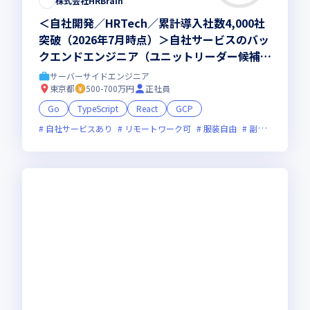
株式会社HRBrain
＜自社開発／HRTech／累計導入社数4,000社
突破（2026年7月時点）＞自社サービスのバッ
クエンドエンジニア（ユニットリーダー候補）
募集！
サーバーサイドエンジニア
東京都
500-700万円
正社員
Go
TypeScript
React
GCP
自社サービスあり
リモートワーク可
服装自由
副業可
オン