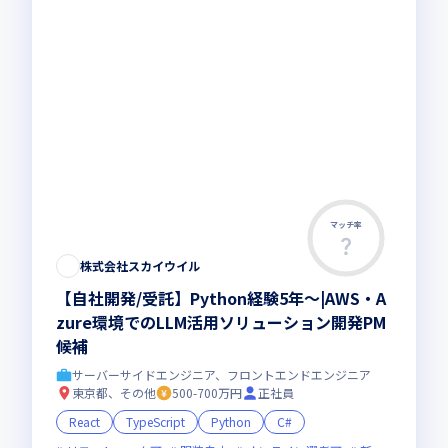
マッチ率
株式会社スカイウイル
【自社開発/受託】Python経験5年～|AWS・A
zure環境でのLLM活用ソリューション開発PM
候補
サーバーサイドエンジニア、フロントエンドエンジニア
東京都、その他
500-700万円
正社員
React
TypeScript
Python
C#