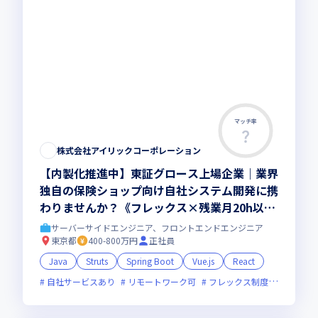
マッチ率
株式会社アイリックコーポレーション
【内製化推進中】東証グロース上場企業｜業界
独自の保険ショップ向け自社システム開発に携
わりませんか？《フレックス×残業月20h以
下》
サーバーサイドエンジニア、フロントエンドエンジニア
東京都
400-800万円
正社員
Java
Struts
Spring Boot
Vue.js
React
自社サービスあり
リモートワーク可
フレックス制度あり
新技