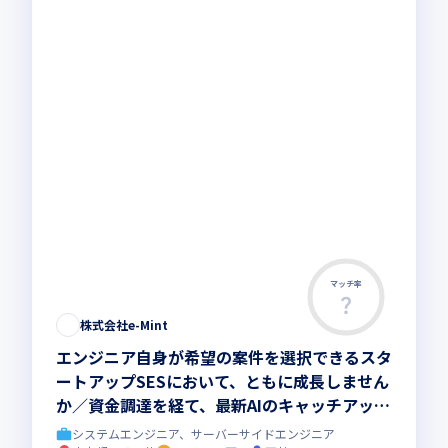
マッチ率
株式会社e-Mint
エンジニア自身が希望の案件を選択できるスタ
ートアップSESにおいて、ともに成長しません
か／資金調達を経て、最新AIのキャッチアップ
や市場価値向上を支援します
システムエンジニア、サーバーサイドエンジニア