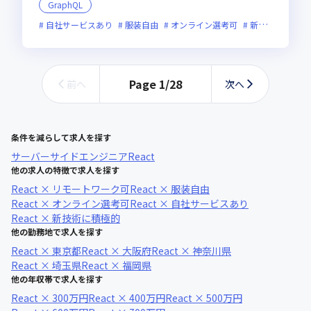
GraphQL
自社サービスあり
服装自由
オンライン選考可
新規立ち上げ
Page
1
/
28
前へ
次へ
条件を減らして求人を探す
サーバーサイドエンジニア
React
他の求人の特徴で求人を探す
React × リモートワーク可
React × 服装自由
React × オンライン選考可
React × 自社サービスあり
React × 新技術に積極的
他の勤務地で求人を探す
React × 東京都
React × 大阪府
React × 神奈川県
React × 埼玉県
React × 福岡県
他の年収帯で求人を探す
React × 300万円
React × 400万円
React × 500万円