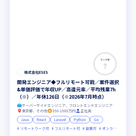
マッチ率
株式会社ESES
開発エンジニア◆フルリモート可能／案件選択
&単価評価で年収UP／高還元率／平均残業7h
（※）／年休126日（※2026年7月時点）
サーバーサイドエンジニア、フロントエンドエンジニア
東京都、その他
350-1000万円
正社員
Java
React
Laravel
Python
Go
リモートワーク可
フルリモート可
副業可
オンライン選考可