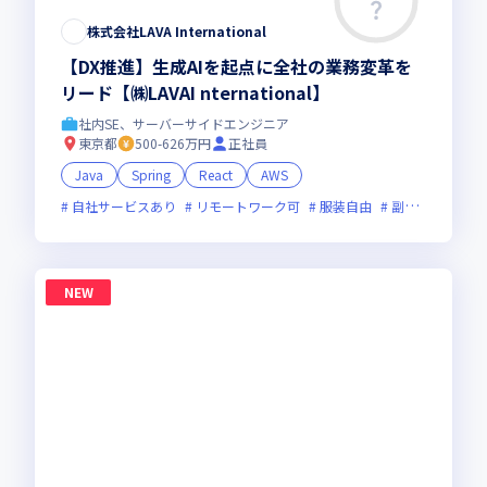
株式会社LAVA International
【DX推進】生成AIを起点に全社の業務変革を
リード【㈱LAVAI nternational】
社内SE、サーバーサイドエンジニア
東京都
500-626万円
正社員
Java
Spring
React
AWS
自社サービスあり
リモートワーク可
服装自由
副業可
オン
NEW