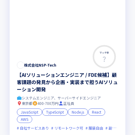
マッチ率
株式会社NSP-Tech
【AIソリューションエンジニア / FDE候補】顧
客課題の発見から企画・実装まで担うAIソリュ
ーション開発
システムエンジニア、サーバーサイドエンジニア
東京都
400-700万円
正社員
JavaScript
TypeScript
Node.js
React
AWS
自社サービスあり
リモートワーク可
服装自由
副業可
オン