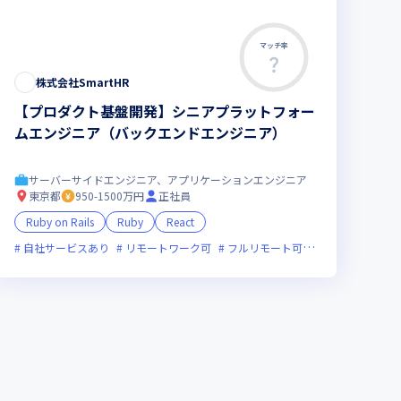
マッチ率
株式会社SmartHR
【プロダクト基盤開発】シニアプラットフォー
ムエンジニア（バックエンドエンジニア）
サーバーサイドエンジニア、アプリケーションエンジニア
東京都
950-1500万円
正社員
Ruby on Rails
Ruby
React
り
副業可
自社サービスあり
オンライン選考可
リモートワーク可
フレックス制度あり
フルリモート可
新規立ち上げ
服装自由
新技術に
副業