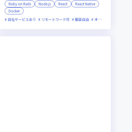
Ruby on Rails
Node.js
React
React Native
Docker
ライン選考可
グローバル展開
新技術に積極的
女性エンジニアが活躍中
残業月20時間未満
グローバル展開
自社サービスあり
リモートワーク可
服装自由
オンライン選考可
フ