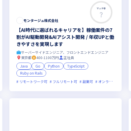
マッチ率
モンタージュ株式会社
【AI時代に選ばれるキャリアを】稼働案件の7
割がAI駆動開発&AIアシスト開発 / 年収UPと働
きやすさを実現します
サーバーサイドエンジニア、フロントエンドエンジニア
東京都
400-1100万円
正社員
Java
Go
Python
TypeScript
Ruby on Rails
オンライン選考可
フレックス制度あり
新技術に積極的
ベンチャー企業
リモートワーク可
フルリモート可
副業可
オンライン選考可