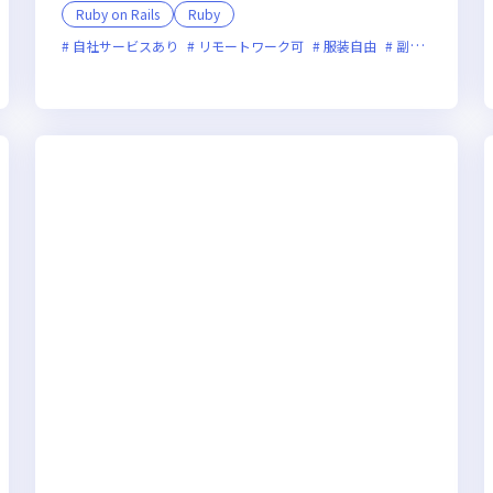
Ruby on Rails
Ruby
自社サービスあり
新技術に積極的
ベンチャー企業
リモートワーク可
残業月20時間未満
服装自由
副業可
上場企業
オン