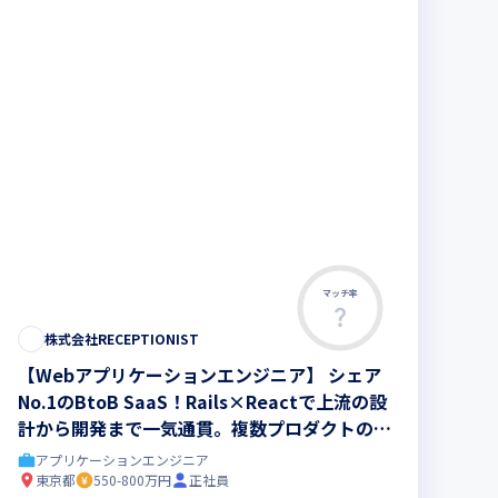
マッチ率
株式会社RECEPTIONIST
【Webアプリケーションエンジニア】 シェア
No.1のBtoB SaaS！Rails×Reactで上流の設
計から開発まで一気通貫。複数プロダクトのマ
ルチ開発を主導／リモート・フレックス可
アプリケーションエンジニア
東京都
550-800万円
正社員