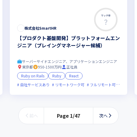
マッチ率
株式会社SmartHR
【プロダクト基盤開発】プラットフォームエン
ジニア（プレイングマネージャー候補）
サーバーサイドエンジニア、アプリケーションエンジニア
東京都
950-1500万円
正社員
Ruby on Rails
Ruby
React
ベンチャー企業
自社サービスあり
上場企業
リモートワーク可
女性エンジニアが活躍中
フルリモート可
裁量労働制あ
服装自由
Page
1
/
47
前へ
次へ