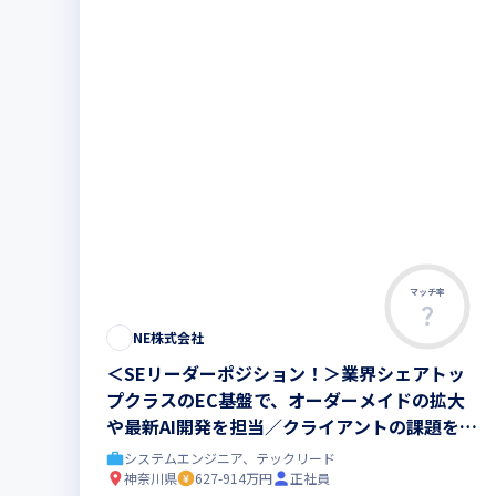
マッチ率
NE株式会社
＜SEリーダーポジション！＞業界シェアトッ
プクラスのEC基盤で、オーダーメイドの拡大
や最新AI開発を担当／クライアントの課題を深
く理解し、新しいソリューション開発へ直結さ
システムエンジニア、テックリード
せます。
神奈川県
627-914万円
正社員