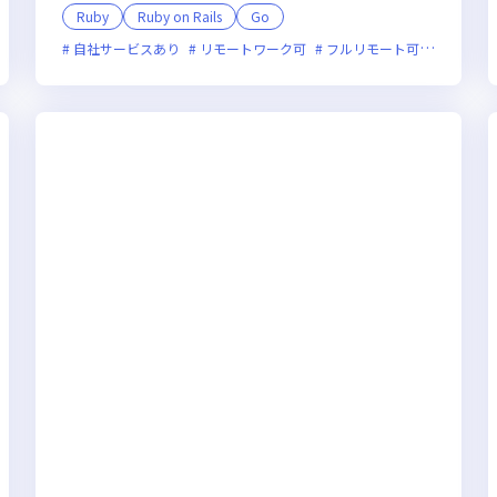
Ruby
Ruby on Rails
Go
オンライン選考可
自社サービスあり
フレックス制度あり
リモートワーク可
新技術に積極的
フルリモート可
ベンチャー企業
服装自由