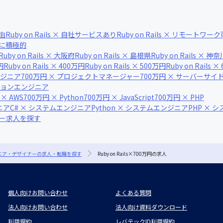
自由
Ruby on Rails × 自社サービスあり
Ruby on Rails × リモートワーク
技術に積極的
Ruby on Rails × 大阪府
Ruby on Rails × 島根県
Ruby on Rails × 神
円
Ruby on Rails × 400万円
Ruby on Rails × 500万円
Ruby on Rails 
ンジニア
700万円 × プロジェクトマネージャー
700万円 × サーバーサ
ーションエンジニア
 × AWS
700万円 × Python
700万円 × JavaScript
700万円 × PHP
ニア
C# × システムエンジニア
Python × システムエンジニア
PHP × 
ナー求人を探す
ジニア・デザイナーの求人・転職を探す
Ruby on Rails×700万円の求人
個人向けお問い合わせ
よくある質問
法人向けお問い合わせ
法人向け資料ダウンロード
利用規約
レバテックID利用規約