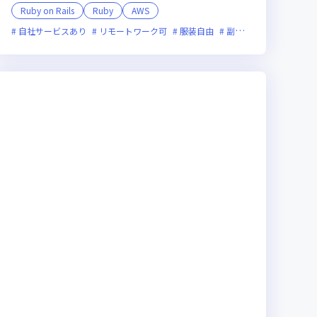
Ruby on Rails
Ruby
AWS
残業月20時間未満
副業可
自社サービスあり
オンライン選考可
女性エンジニアが活躍中
リモートワーク可
フレックス制度あり
服装自由
新技術に積極的
副業可
オンライン選
ベンチ