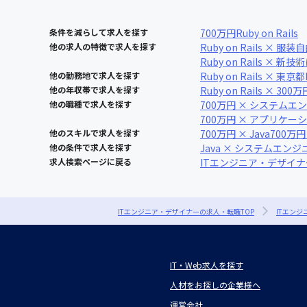
条件を減らして求人を探す
700万円
Ruby on Rails
他の求人の特徴で求人を探す
Ruby on Rails × 服装
Ruby on Rails × 新
他の勤務地で求人を探す
Ruby on Rails × 東京都
他の年収帯で求人を探す
Ruby on Rails × 300万
他の職種で求人を探す
700万円 × システムエ
700万円 × アプリケ
他のスキルで求人を探す
700万円 × Java
700万円
他の条件で求人を探す
Java × システムエンジ
求人検索ページに戻る
ITエンジニア・デザイ
ITエンジニア・デザイナーの求人・転職TOP
ITエン
IT・Web求人を探す
人材をお探しの企業様へ
運営会社