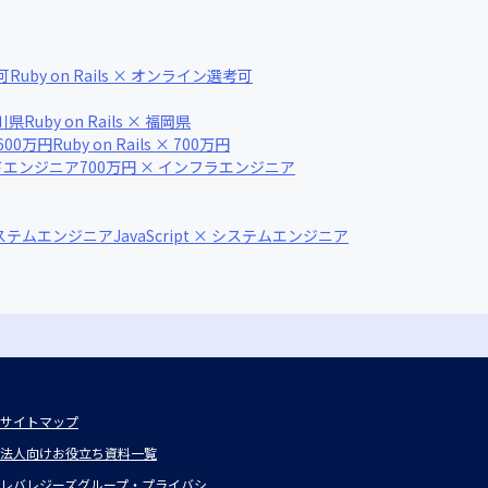
可
Ruby on Rails × オンライン選考可
奈川県
Ruby on Rails × 福岡県
× 600万円
Ruby on Rails × 700万円
イドエンジニア
700万円 × インフラエンジニア
システムエンジニア
JavaScript × システムエンジニア
サイトマップ
法人向けお役立ち資料一覧
レバレジーズグループ・プライバシ