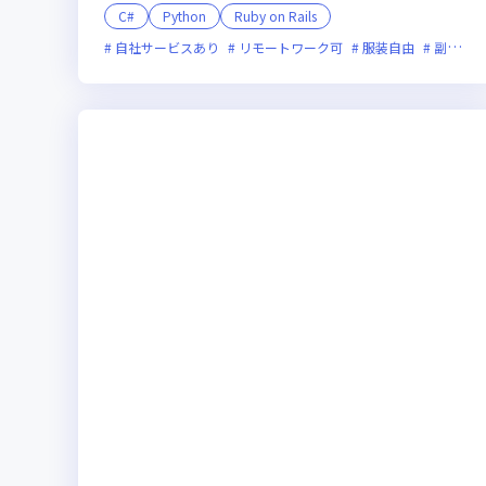
C#
Python
Ruby on Rails
自社サービスあり
リモートワーク可
服装自由
副業可