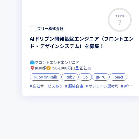
マッチ率
フリー株式会社
AIドリブン開発基盤エンジニア（フロントエン
ド・デザインシステム）を募集！
フロントエンドエンジニア
東京都
750-1000万円
正社員
Ruby on Rails
Ruby
Go
gRPC
React
自社サービスあり
服装自由
オンライン選考可
新技術に積極的