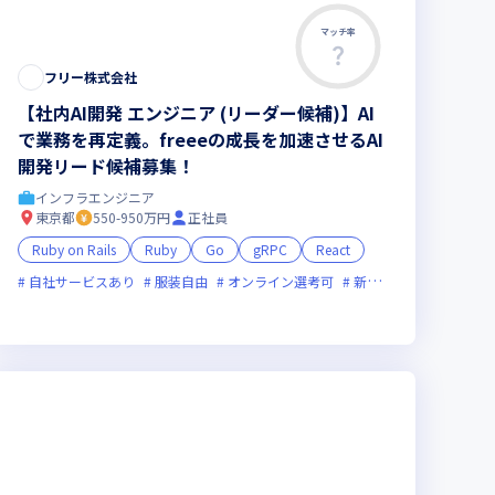
マッチ率
フリー株式会社
【社内AI開発 エンジニア (リーダー候補)】AI
で業務を再定義。freeeの成長を加速させるAI
開発リード候補募集！
インフラエンジニア
東京都
550-950万円
正社員
Ruby on Rails
Ruby
Go
gRPC
React
残業月20時間未満
自社サービスあり
女性エンジニアが活躍中
服装自由
オンライン選考可
新技術に積極的
ベン
新技術に積極的
面接1回
ベンチャー企業
残業月20時間未満