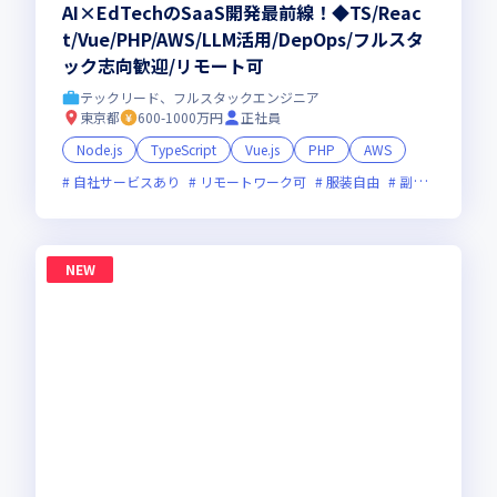
AI×EdTechのSaaS開発最前線！◆TS/Reac
t/Vue/PHP/AWS/LLM活用/DepOps/フルスタ
ック志向歓迎/リモート可
テックリード、フルスタックエンジニア
東京都
600-1000万円
正社員
Node.js
TypeScript
Vue.js
PHP
AWS
自社サービスあり
リモートワーク可
服装自由
副業可
オン
NEW