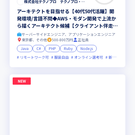
株式会社テクノプロ テクノプロ・エンジニアリング社
アーキテクトを目指せる【40代50代活躍】開
発環境/言語不問◆AWS・モダン開発で上流か
ら描くアーキテクト候補【クライアント伴走型
のフルスタック・リードエンジニア 】大手直
サーバーサイドエンジニア、アプリケーションエンジニア
取引・最先端プロジェクト多数／残業少・福利
東京都、その他
500-800万円
正社員
厚生◎
Java
C#
PHP
Ruby
Node.js
リモートワーク可
服装自由
オンライン選考可
新技術に積極的
NEW