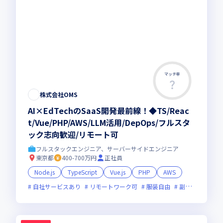
マッチ率
株式会社OMS
AI×EdTechのSaaS開発最前線！◆TS/Reac
t/Vue/PHP/AWS/LLM活用/DepOps/フルスタ
ック志向歓迎/リモート可
フルスタックエンジニア、サーバーサイドエンジニア
東京都
400-700万円
正社員
Node.js
TypeScript
Vue.js
PHP
AWS
自社サービスあり
リモートワーク可
服装自由
副業可
オン