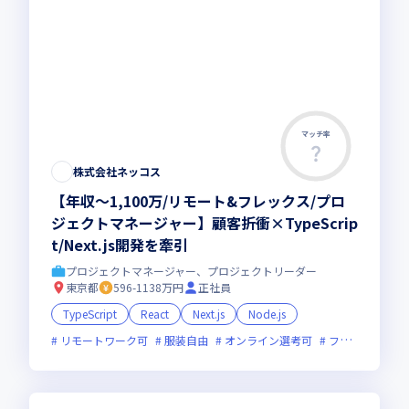
マッチ率
株式会社ネッコス
【年収〜1,100万/リモート&フレックス/プロ
ジェクトマネージャー】顧客折衝×TypeScrip
t/Next.js開発を牽引
プロジェクトマネージャー、プロジェクトリーダー
東京都
596-1138万円
正社員
TypeScript
React
Next.js
Node.js
リモートワーク可
服装自由
オンライン選考可
フレックス制度あり