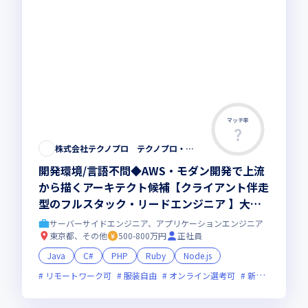
マッチ率
株式会社テクノプロ テクノプロ・エンジニアリング社
開発環境/言語不問◆AWS・モダン開発で上流
から描くアーキテクト候補【クライアント伴走
型のフルスタック・リードエンジニア 】大手
直取引・最先端プロジェクト多数／残業少・福
サーバーサイドエンジニア、アプリケーションエンジニア
利厚生◎
東京都、その他
500-800万円
正社員
Java
C#
PHP
Ruby
Node.js
リモートワーク可
服装自由
オンライン選考可
新技術に積極的