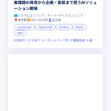
客課題の発見から企画・実装まで担うAIソリュ
ーション開発
システムエンジニア、サーバーサイドエンジニア
東京都
400-700万円
正社員
JavaScript
TypeScript
Node.js
React
AWS
自社サービスあり
リモートワーク可
服装自由
副業可
オン