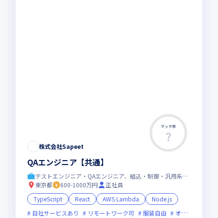
マッチ率
株式会社Sapeet
QAエンジニア【共通】
テストエンジニア・QAエンジニア、組込・制御・汎用系エンジニア
東京都
600-1000万円
正社員
TypeScript
React
AWS Lambda
Node.js
自社サービスあり
リモートワーク可
服装自由
オンライン選考可