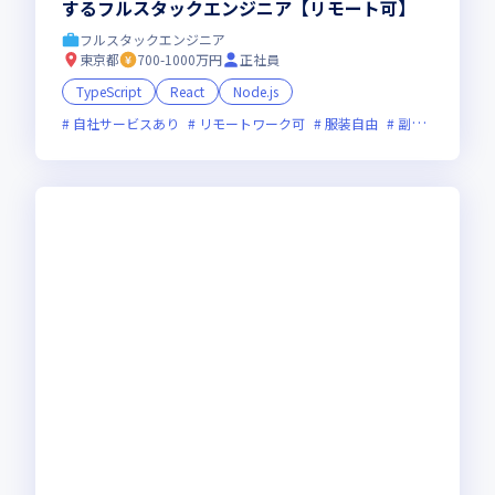
するフルスタックエンジニア【リモート可】
フルスタックエンジニア
東京都
700-1000万円
正社員
TypeScript
React
Node.js
自社サービスあり
リモートワーク可
服装自由
副業可
フレ