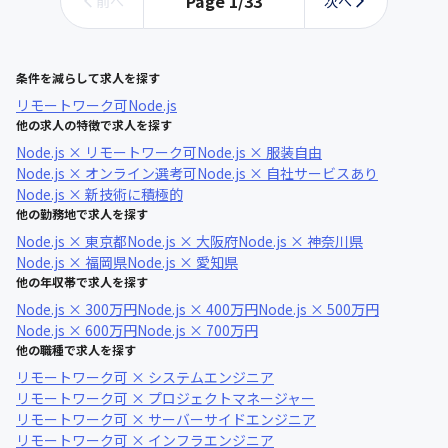
Page
1
/
33
前へ
次へ
条件を減らして求人を探す
リモートワーク可
Node.js
他の求人の特徴で求人を探す
Node.js × リモートワーク可
Node.js × 服装自由
Node.js × オンライン選考可
Node.js × 自社サービスあり
Node.js × 新技術に積極的
他の勤務地で求人を探す
Node.js × 東京都
Node.js × 大阪府
Node.js × 神奈川県
Node.js × 福岡県
Node.js × 愛知県
他の年収帯で求人を探す
Node.js × 300万円
Node.js × 400万円
Node.js × 500万円
Node.js × 600万円
Node.js × 700万円
他の職種で求人を探す
リモートワーク可 × システムエンジニア
リモートワーク可 × プロジェクトマネージャー
リモートワーク可 × サーバーサイドエンジニア
リモートワーク可 × インフラエンジニア