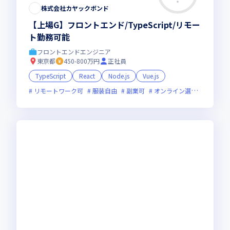
株式会社カヤックボンド
【上場G】フロントエンド/TypeScript/リモー
ト勤務可能
フロントエンドエンジニア
東京都
450-800万円
正社員
TypeScript
React
Node.js
Vue.js
リモートワーク可
服装自由
副業可
オンライン選考可
新規