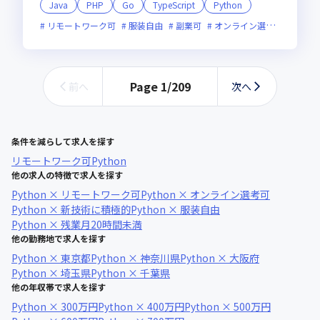
Java
PHP
Go
TypeScript
Python
リモートワーク可
服装自由
副業可
オンライン選考可
新技
Page
1
/
209
前へ
次へ
条件を減らして求人を探す
リモートワーク可
Python
他の求人の特徴で求人を探す
Python × リモートワーク可
Python × オンライン選考可
Python × 新技術に積極的
Python × 服装自由
Python × 残業月20時間未満
他の勤務地で求人を探す
Python × 東京都
Python × 神奈川県
Python × 大阪府
Python × 埼玉県
Python × 千葉県
他の年収帯で求人を探す
Python × 300万円
Python × 400万円
Python × 500万円