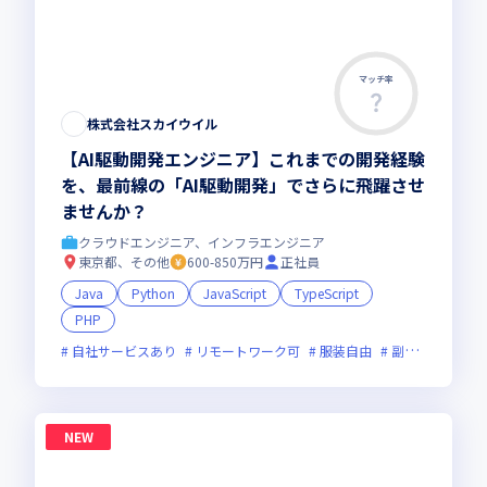
マッチ率
株式会社スカイウイル
【AI駆動開発エンジニア】これまでの開発経験
を、最前線の「AI駆動開発」でさらに飛躍させ
ませんか？
クラウドエンジニア、インフラエンジニア
東京都、その他
600-850万円
正社員
Java
Python
JavaScript
TypeScript
PHP
自社サービスあり
リモートワーク可
服装自由
副業可
オン
NEW