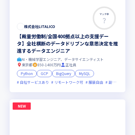
マッチ率
株式会社LITALICO
【裁量労働制/全国400拠点以上の支援デー
タ】全社横断のデータドリブンな意思決定を推
進するデータエンジニア
AI・機械学習エンジニア、データサイエンティスト
東京都
850-1400万円
正社員
Python
GCP
BigQuery
MySQL
自社サービスあり
リモートワーク可
服装自由
副業可
新規
NEW