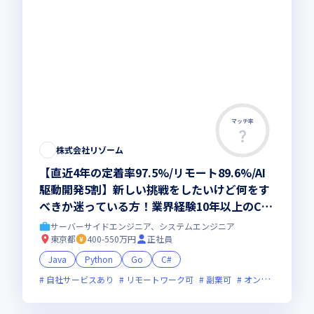
マッチ率
株式会社リゾーム
【直近4年の定着率97.5%/リモート89.6%/AI
駆動開発5割】新しい挑戦をしたいけど何をす
べきか迷っている方！業界経験10年以上のCS
が共同で作るオーダーメイドのキャリア設計
サーバーサイドエンジニア、システムエンジニア
で、市場価値＋年収UPしませんか？
東京都
400-550万円
正社員
Java
Python
Go
C#
自社サービスあり
リモートワーク可
副業可
オンライン選考可