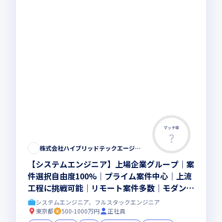
マッチ率
株式会社ハイブリッドテックエージェント
【システムエンジニア】上場企業グループ｜案
件選択自由度100%｜プライム案件中心｜上流
工程に挑戦可能｜リモート案件多数｜モダン開
発｜カジュアル面談OK
システムエンジニア、フルスタックエンジニア
東京都
500-1000万円
正社員