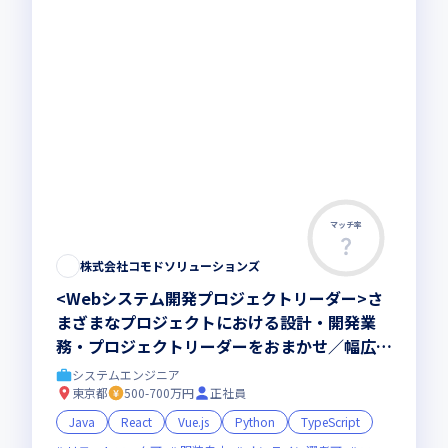
マッチ率
株式会社コモドソリューションズ
<Webシステム開発プロジェクトリーダー>さ
まざまなプロジェクトにおける設計・開発業
務・プロジェクトリーダーをおまかせ／幅広い
業種や技術分野の開発案件多数
システムエンジニア
東京都
500-700万円
正社員
Java
React
Vue.js
Python
TypeScript