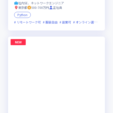
社内SE、ネットワークエンジニア
東京都
500-700万円
正社員
Python
リモートワーク可
服装自由
副業可
オンライン選考可
新技
NEW