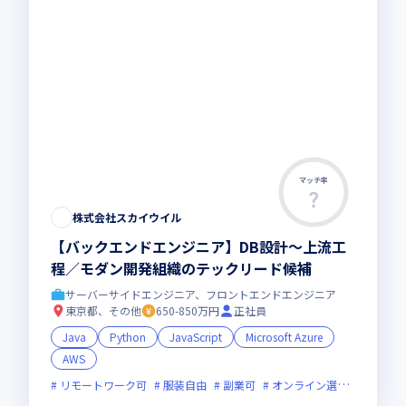
マッチ率
株式会社スカイウイル
【バックエンドエンジニア】DB設計〜上流工
程／モダン開発組織のテックリード候補
サーバーサイドエンジニア、フロントエンドエンジニア
東京都、その他
650-850万円
正社員
Java
Python
JavaScript
Microsoft Azure
AWS
リモートワーク可
服装自由
副業可
オンライン選考可
新規