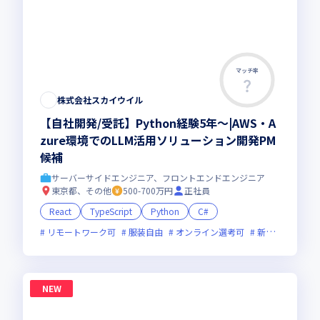
マッチ率
株式会社スカイウイル
【自社開発/受託】Python経験5年～|AWS・A
zure環境でのLLM活用ソリューション開発PM
候補
サーバーサイドエンジニア、フロントエンドエンジニア
東京都、その他
500-700万円
正社員
React
TypeScript
Python
C#
リモートワーク可
服装自由
オンライン選考可
新規立ち上げ
NEW