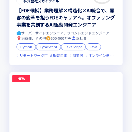
株式会社スカイウイル
【FDE候補】業務理解×構造化×AI統合で、顧
客の変革を担うFDEキャリアへ。オファリング
事業を共創するAI駆動開発エンジニア
サーバーサイドエンジニア、フロントエンドエンジニア
東京都、その他
600-900万円
正社員
Python
TypeScript
JavaScript
Java
リモートワーク可
服装自由
副業可
オンライン選考可
新規
NEW