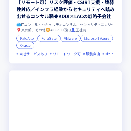
【リモート可】リスク評価・CSIRT支援・脆弱
性対応／インフラ経験からセキュリティへ踏み
出せるコンサル職◆KDDI×LACの戦略子会社
ITコンサル・セキュリティコンサル、セキュリティエンジニア
東京都、その他
400-600万円
正社員
PaloAlto
FortiGate
VMware
Microsoft Azure
Oracle
自社サービスあり
リモートワーク可
服装自由
オンライン選考可