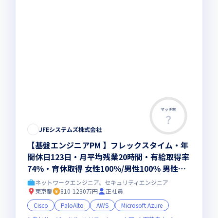
マッチ率
JFEシステムズ株式会社
【基盤エンジニアPM 】フレックスタイム・年
間休日123日・月平均残業20時間・有給取得率
74％・育休取得 女性100％/男性100％ 男性の
育休取得平均日数98.1日！
ネットワークエンジニア、セキュリティエンジニア
東京都
810-1230万円
正社員
Cisco
PaloAlto
AWS
Microsoft Azure