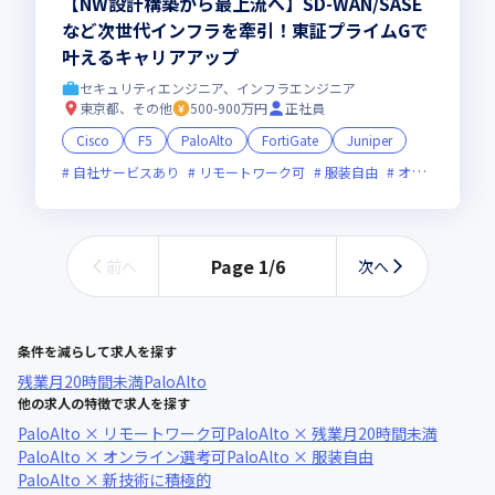
【NW設計構築から最上流へ】SD-WAN/SASE
など次世代インフラを牽引！東証プライムGで
叶えるキャリアアップ
セキュリティエンジニア、インフラエンジニア
東京都、その他
500-900万円
正社員
Cisco
F5
PaloAlto
FortiGate
Juniper
自社サービスあり
リモートワーク可
服装自由
オンライン選考可
Page
1
/
6
前へ
次へ
条件を減らして求人を探す
残業月20時間未満
PaloAlto
他の求人の特徴で求人を探す
PaloAlto × リモートワーク可
PaloAlto × 残業月20時間未満
PaloAlto × オンライン選考可
PaloAlto × 服装自由
PaloAlto × 新技術に積極的