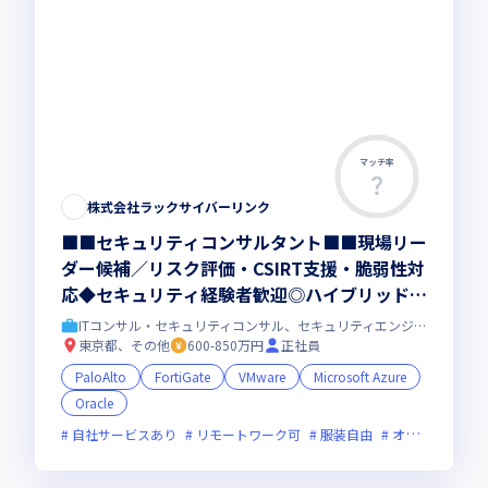
マッチ率
株式会社ラックサイバーリンク
■■セキュリティコンサルタント■■現場リー
ダー候補／リスク評価・CSIRT支援・脆弱性対
応◆セキュリティ経験者歓迎◎ハイブリッド勤
務｜株式会社ラックの戦略的事業会社
ITコンサル・セキュリティコンサル、セキュリティエンジニア
東京都、その他
600-850万円
正社員
PaloAlto
FortiGate
VMware
Microsoft Azure
Oracle
自社サービスあり
リモートワーク可
服装自由
オンライン選考可