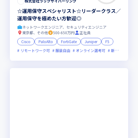
株式会社ラックサイバーリンク
☆運用保守スペシャリスト☆リーダークラス／
運用保守を極めたい方歓迎◎
ネットワークエンジニア、セキュリティエンジニア
東京都、その他
500-650万円
正社員
Cisco
PaloAlto
FortiGate
Juniper
F5
リモートワーク可
服装自由
オンライン選考可
新技術に積極的