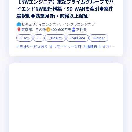
【NWエンジニア】東証プライムグループでハ
イエンドNW設計構築・SD-WANを牽引◆案件
選択制◆残業月9h・前給以上保証
セキュリティエンジニア、インフラエンジニア
東京都、その他
400-600万円
正社員
Cisco
F5
PaloAlto
FortiGate
Juniper
自社サービスあり
リモートワーク可
服装自由
オンライン選考可