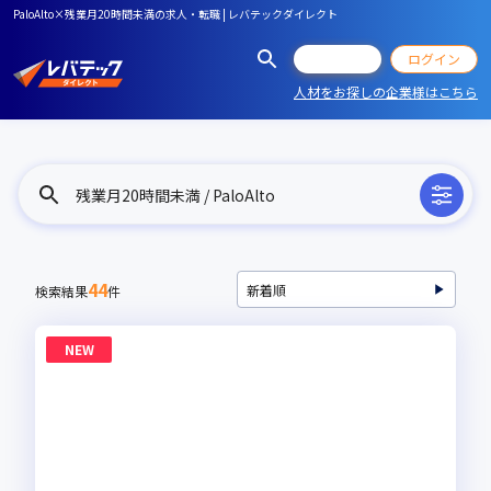
PaloAlto×残業月20時間未満の求人・転職 | レバテックダイレクト
会員登録
ログイン
人材をお探しの企業様はこちら
残業月20時間未満 / PaloAlto
44
検索結果
件
NEW