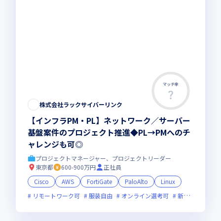
マッチ率
株式会社ラックサイバーリンク
【インフラPM・PL】ネットワーク／サーバー
基盤案件のプロジェクト推進◆PL→PMへのチ
ャレンジも可◎
プロジェクトマネージャー、プロジェクトリーダー
東京都
600-900万円
正社員
Cisco
AWS
FortiGate
PaloAlto
Linux
リモートワーク可
服装自由
オンライン選考可
新技術に積極的