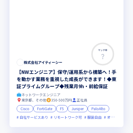
マッチ率
株式会社アイティーシー
【NWエンジニア】保守/運用系から構築へ！手
を動かす業務を重視した成長ができます！◆東
証プライムグループ◆残業月9h・前給保証
ネットワークエンジニア
東京都、その他
350-500万円
正社員
Cisco
FortiGate
F5
Juniper
PaloAlto
自社サービスあり
リモートワーク可
服装自由
オンライン選考可