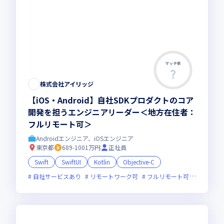
マッチ率
株式会社アイリッジ
【iOS・Android】自社SDKプロダクトのコア
開発を担うエンジニアリーダー＜地方在住者：
フルリモート可＞
Androidエンジニア、iOSエンジニア
東京都
689-1001万円
正社員
Swift
SwiftUI
Kotlin
Objective-C
自社サービスあり
リモートワーク可
フルリモート可
服装自由