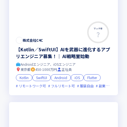
マッチ率
株式会社C4C
【Kotlin／SwiftUI】AIを武器に進化するアプ
リエンジニア募集！｜ AI戦略室始動
Androidエンジニア、iOSエンジニア
東京都
450-1000万円
正社員
Kotlin
SwiftUI
Android
iOS
Flutter
リモートワーク可
フルリモート可
服装自由
副業可
オンラ