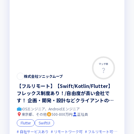
マッチ率
株式会社ソニックムーブ
【フルリモート】【Swift/Kotlin/Flutter】
フレックス制度あり！/自由度が高い会社で
す！ 企画・開発・設計などクライアントの課
題解決を図るスマホアプリを0→1で開発！
iOSエンジニア、Androidエンジニア
東京都、その他
500-800万円
正社員
Flutter
SwiftUI
自社サービスあり
リモートワーク可
フルリモート可
服装自由