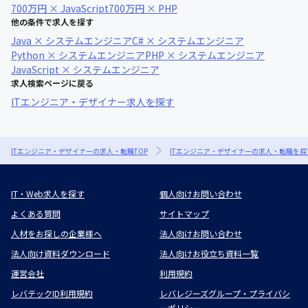
700万円 × JavaScript
700万円 × PHP
他の条件で求人を探す
Java × システムエンジニア
C# × システムエンジニア
Python × システムエンジニア
PHP × システムエンジニア
JavaScript × システムエンジニア
求人検索ページに戻る
ITエンジニア・デザイナー求人を探す
ITエンジニア・デザイナーの求人・転職TOP
ITエンジニア・デザイナーの求人・転職を探
IT・Web求人を探す
個人向けお問い合わせ
よくある質問
サイトマップ
人材をお探しの企業様へ
法人向けお問い合わせ
法人向け資料ダウンロード
法人向けお役立ち資料一覧
運営会社
利用規約
レバテックID利用規約
レバレジーズグループ・プライバシ
ーポリシー