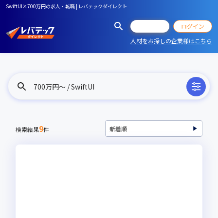
SwiftUI×700万円の求人・転職 | レバテックダイレクト
会員登録
ログイン
人材をお探しの企業様はこちら
700万円〜 / SwiftUI
9
検索結果
件