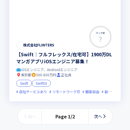
マッチ率
この求人は募集終了しました
株式会社FLINTERS
【Swift｜フルフレックス/在宅可】1900万DL
マンガアプリiOSエンジニア募集！
iOSエンジニア、Androidエンジニア
東京都
500-800万円
正社員
Swift
SwiftUI
自社サービスあり
リモートワーク可
服装自由
副業可
オン
Page
1
/
2
前へ
次へ