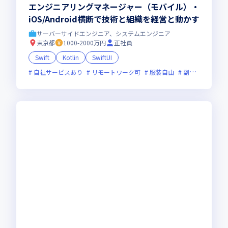
エンジニアリングマネージャー（モバイル）・
iOS/Android横断で技術と組織を経営と動かす
サーバーサイドエンジニア、システムエンジニア
東京都
1000-2000万円
正社員
Swift
Kotlin
SwiftUI
自社サービスあり
リモートワーク可
服装自由
副業可
オン