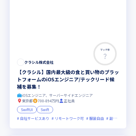
マッチ率
この求人は募集終了しました
クラシル株式会社
【クラシル】国内最大級の食と買い物のプラッ
トフォームのiOSエンジニア/テックリード候
補を募集！
iOSエンジニア、サーバーサイドエンジニア
東京都
700-894万円
正社員
SwiftUI
Swift
自社サービスあり
リモートワーク可
服装自由
副業可
オン