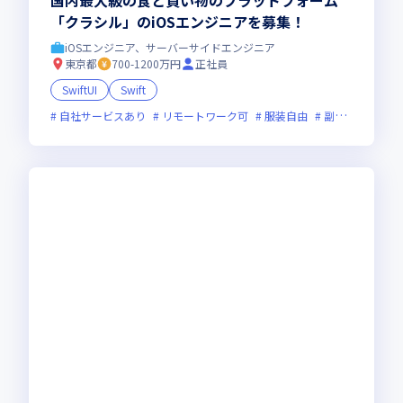
国内最大級の食と買い物のプラットフォーム
「クラシル」のiOSエンジニアを募集！
iOSエンジニア、サーバーサイドエンジニア
東京都
700-1200万円
正社員
SwiftUI
Swift
自社サービスあり
リモートワーク可
服装自由
副業可
オン