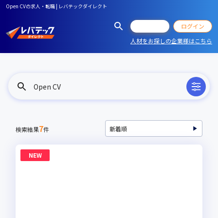
Open CVの求人・転職 | レバテックダイレクト
会員登録
ログイン
人材をお探しの企業様はこちら
Open CV
7
検索結果
件
NEW