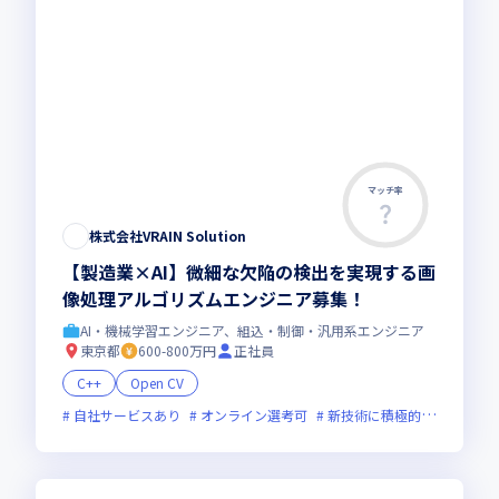
マッチ率
株式会社VRAIN Solution
【製造業×AI】微細な欠陥の検出を実現する画
像処理アルゴリズムエンジニア募集！
AI・機械学習エンジニア、組込・制御・汎用系エンジニア
東京都
600-800万円
正社員
C++
Open CV
自社サービスあり
オンライン選考可
新技術に積極的
ベンチャ