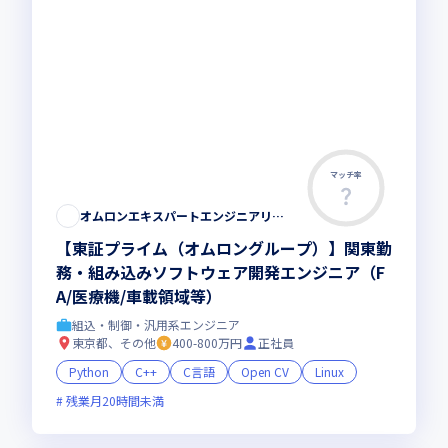
マッチ率
オムロンエキスパートエンジニアリング株式会社
【東証プライム（オムロングループ）】関東勤
務・組み込みソフトウェア開発エンジニア（F
A/医療機/車載領域等）
組込・制御・汎用系エンジニア
東京都、その他
400-800万円
正社員
Python
C++
C言語
Open CV
Linux
残業月20時間未満