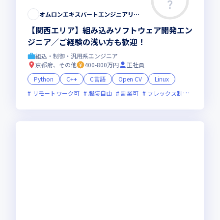
オムロンエキスパートエンジニアリング株式会社
【関西エリア】組み込みソフトウェア開発エン
ジニア／ご経験の浅い方も歓迎！
組込・制御・汎用系エンジニア
京都府、その他
400-800万円
正社員
Python
C++
C言語
Open CV
Linux
リモートワーク可
服装自由
副業可
フレックス制度あり
新