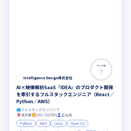
マッチ率
Intelligence Design株式会社
AI×映像解析SaaS『IDEA』のプロダクト開発
を牽引するフルスタックエンジニア（React／
Python／AWS）
フルスタックエンジニア
東京都
500-700万円
正社員
Python
AWS
Linux
Open CV