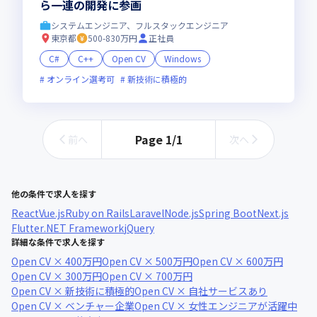
ら一連の開発に参画
システムエンジニア、フルスタックエンジニア
東京都
500-830万円
正社員
C#
C++
Open CV
Windows
オンライン選考可
新技術に積極的
Page
1
/
1
前へ
次へ
他の条件で求人を探す
React
Vue.js
Ruby on Rails
Laravel
Node.js
Spring Boot
Next.js
Flutter
.NET Framework
jQuery
詳細な条件で求人を探す
Open CV × 400万円
Open CV × 500万円
Open CV × 600万円
Open CV × 300万円
Open CV × 700万円
Open CV × 新技術に積極的
Open CV × 自社サービスあり
Open CV × ベンチャー企業
Open CV × 女性エンジニアが活躍中