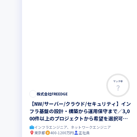
マッチ率
株式会社FREEDGE
【NW/サーバー/クラウド/セキュリティ】イン
フラ基盤の設計・構築から運用保守まで／3,0
00件以上のプロジェクトから希望を選択可
能！手厚いキャリア支援でPM・コンサル・理
インフラエンジニア、ネットワークエンジニア
想の働き方を実現
東京都
400-1200万円
正社員