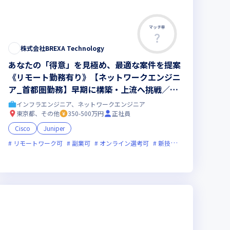
マッチ率
株式会社BREXA Technology
あなたの「得意」を見極め、最適な案件を提案
《リモート勤務有り》【ネットワークエンジニ
ア_首都圏勤務】早期に構築・上流へ挑戦／キ
ャリアアップの選択肢多数／大手企業中心に5
インフラエンジニア、ネットワークエンジニア
000社以上の取引先／20000人以上のエンジニ
東京都、その他
350-500万円
正社員
アが在籍／平均残業10時間40分／年間休日124
Cisco
Juniper
日
リモートワーク可
副業可
オンライン選考可
新技術に積極的
残業月
ックス制度あり
エンジニアが活躍中
新規立ち上げ
新技術に積極的
ベンチャー企業
残業月20