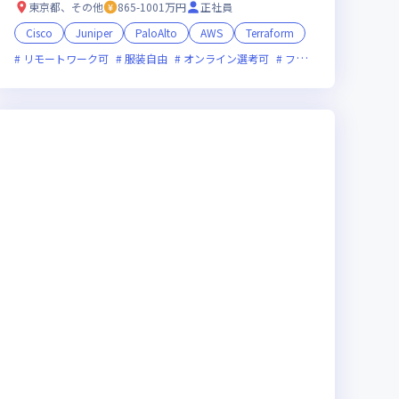
東京都、その他
865-1001万円
正社員
Cisco
Juniper
PaloAlto
AWS
Terraform
残業月20時間未満
リモートワーク可
女性エンジニアが活躍中
服装自由
オンライン選考可
フレックス制度あり