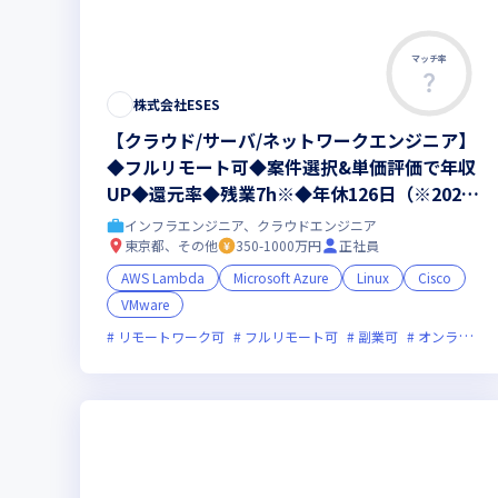
マッチ率
株式会社ESES
【クラウド/サーバ/ネットワークエンジニア】
◆フルリモート可◆案件選択&単価評価で年収
UP◆還元率◆残業7h※◆年休126日（※2026
年7月時点）
インフラエンジニア、クラウドエンジニア
東京都、その他
350-1000万円
正社員
AWS Lambda
Microsoft Azure
Linux
Cisco
VMware
リモートワーク可
フルリモート可
副業可
オンライン選考可