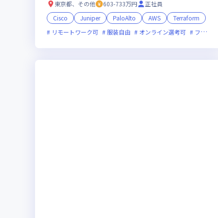
東京都、その他
603-733万円
正社員
Cisco
Juniper
PaloAlto
AWS
Terraform
リモートワーク可
服装自由
オンライン選考可
フレックス制度あり