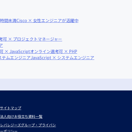
20時間未満
Cisco × 女性エンジニアが活躍中
考可 × プロジェクトマネージャー
ア
 JavaScript
オンライン選考可 × PHP
システムエンジニア
JavaScript × システムエンジニア
サイトマップ
法人向けお役立ち資料一覧
レバレジーズグループ・プライバシ
ーポリシー