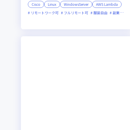
Cisco
Linux
WindowsServer
AWS Lambda
リモートワーク可
フルリモート可
服装自由
副業可