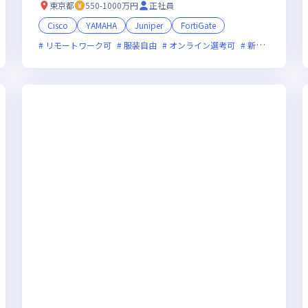
東京都
550-1000万円
正社員
Cisco
YAMAHA
Juniper
FortiGate
リモートワーク可
新技術に積極的
残業月20時間未満
服装自由
オンライン選考可
女性エンジニアが活躍中
新技術に積極的