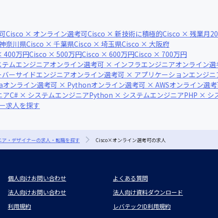
ク可
Cisco × オンライン選考可
Cisco × 新技術に積極的
Cisco × 残業月
× 神奈川県
Cisco × 千葉県
Cisco × 埼玉県
Cisco × 大阪府
 × 400万円
Cisco × 500万円
Cisco × 600万円
Cisco × 700万円
ステムエンジニア
オンライン選考可 × インフラエンジニア
オンライン選
サーバーサイドエンジニア
オンライン選考可 × アプリケーションエンジニ
a
オンライン選考可 × Python
オンライン選考可 × AWS
オンライン選考可 ×
ニア
C# × システムエンジニア
Python × システムエンジニア
PHP × 
ナー求人を探す
ジニア・デザイナーの求人・転職を探す
Cisco×オンライン選考可の求人
個人向けお問い合わせ
よくある質問
法人向けお問い合わせ
法人向け資料ダウンロード
利用規約
レバテックID利用規約