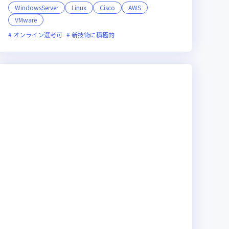
WindowsServer
Linux
Cisco
AWS
VMware
ー企業
残業月20時間未満
残業月20時間未満
女性エンジニアが活躍中
オンライン選考可
新技術に積極的