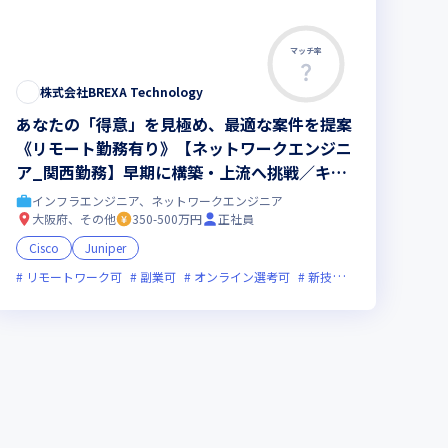
マッチ率
株式会社BREXA Technology
あなたの「得意」を見極め、最適な案件を提案
《リモート勤務有り》【ネットワークエンジニ
ア_関西勤務】早期に構築・上流へ挑戦／キャ
リアアップの選択肢多数／大手企業中心に500
インフラエンジニア、ネットワークエンジニア
0社以上の取引先／20000人以上のエンジニア
大阪府、その他
350-500万円
正社員
が在籍／平均残業10時間40分／年間休日124日
Cisco
Juniper
残業月20時間未満
リモートワーク可
副業可
オンライン選考可
新技術に積極的
残業月