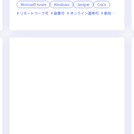
Microsoft Azure
Windows
Juniper
Cisco
オンライン選考可
リモートワーク可
フレックス制度あり
副業可
新技術に積極的
オンライン選考可
面接1回
新技術に積極的
ベンチャ