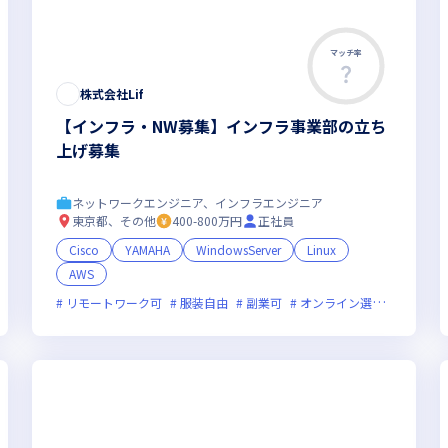
マッチ率
株式会社Lif
【インフラ・NW募集】インフラ事業部の立ち
上げ募集
ネットワークエンジニア、インフラエンジニア
東京都、その他
400-800万円
正社員
Cisco
YAMAHA
WindowsServer
Linux
AWS
新技術に積極的
リモートワーク可
面接1回
服装自由
ベンチャー企業
副業可
オンライン選考可
残業月20時間未満
フレ
女性