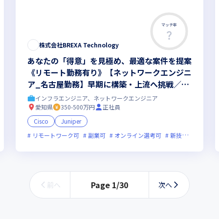
マッチ率
株式会社BREXA Technology
あなたの「得意」を見極め、最適な案件を提案
《リモート勤務有り》【ネットワークエンジニ
ア_名古屋勤務】早期に構築・上流へ挑戦／キ
ャリアアップの選択肢多数／大手企業中心に5
インフラエンジニア、ネットワークエンジニア
000社以上の取引先／20000人以上のエンジニ
愛知県
350-500万円
正社員
アが在籍／平均残業10時間40分／年間休日124
Cisco
Juniper
日
残業月20時間未満
リモートワーク可
副業可
オンライン選考可
新技術に積極的
Page
1
/
30
前へ
次へ