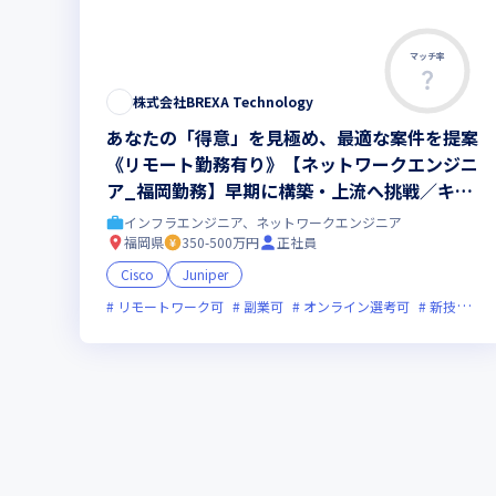
マッチ率
株式会社BREXA Technology
あなたの「得意」を見極め、最適な案件を提案
《リモート勤務有り》【ネットワークエンジニ
ア_福岡勤務】早期に構築・上流へ挑戦／キャ
リアアップの選択肢多数／大手企業中心に500
インフラエンジニア、ネットワークエンジニア
0社以上の取引先／20000人以上のエンジニア
福岡県
350-500万円
正社員
が在籍／平均残業10時間40分／年間休日124日
Cisco
Juniper
リモートワーク可
副業可
オンライン選考可
新技術に積極的