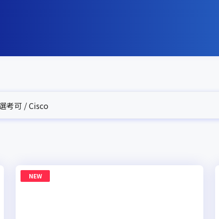
可 / Cisco
NEW