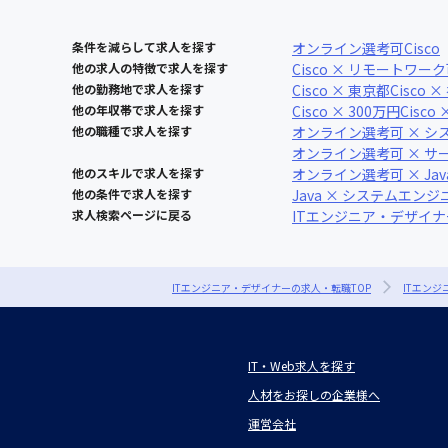
条件を減らして求人を探す
オンライン選考可
Cisco
他の求人の特徴で求人を探す
Cisco × リモートワー
他の勤務地で求人を探す
Cisco × 東京都
Cisco 
他の年収帯で求人を探す
Cisco × 300万円
Cisco
他の職種で求人を探す
オンライン選考可 × シ
オンライン選考可 × 
他のスキルで求人を探す
オンライン選考可 × Jav
他の条件で求人を探す
Java × システムエンジ
求人検索ページに戻る
ITエンジニア・デザイ
ITエンジニア・デザイナーの求人・転職TOP
ITエン
IT・Web求人を探す
人材をお探しの企業様へ
運営会社