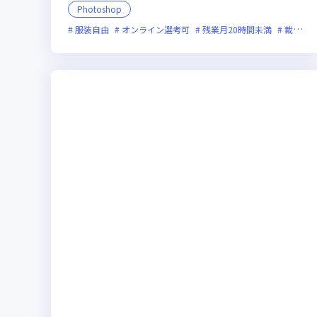
Photoshop
服装自由
オンライン選考可
残業月20時間未満
裁量労働制あり