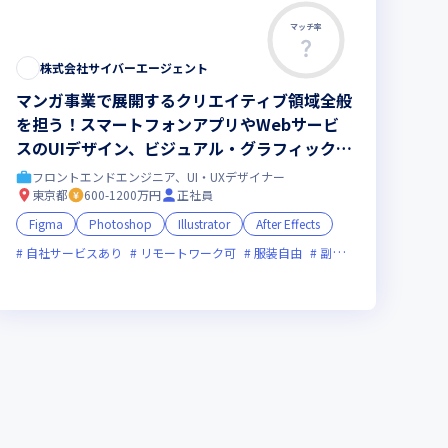
マッチ率
株式会社サイバーエージェント
マンガ事業で展開するクリエイティブ領域全般
を担う！スマートフォンアプリやWebサービ
スのUIデザイン、ビジュアル・グラフィックデ
ザインをお任せ／Figma、ProtopieなどUIツ
フロントエンドエンジニア、UI・UXデザイナー
ールの実務経験が活かせます
東京都
600-1200万円
正社員
Figma
Photoshop
Illustrator
After Effects
自社サービスあり
リモートワーク可
服装自由
副業可
オンライン選