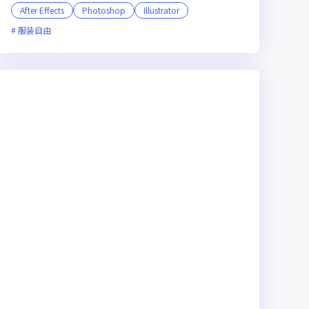
After Effects
Photoshop
Illustrator
ライン選考可
服装自由
フレックス制度あり
新技術に積極的
ベンチャー企業
残業月