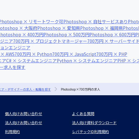
Photoshop × リモートワーク可
Photoshop × 自社サービスあり
Pho
hotoshop × 大阪府
Photoshop × 愛知県
Photoshop × 福岡県
Photo
Photoshop × 400万円
Photoshop × 500万円
Photoshop × 600万円
P
ンジニア
700万円 × プロジェクトマネージャー
700万円 × サーバーサ
ーションエンジニア
 × AWS
700万円 × Python
700万円 × JavaScript
700万円 × PHP
ニア
C# × システムエンジニア
Python × システムエンジニア
PHP × 
ナー求人を探す
ジニア・デザイナーの求人・転職を探す
Photoshop×700万円の求人
個人向けお問い合わせ
よくある質問
法人向けお問い合わせ
法人向け資料ダウンロード
利用規約
レバテックID利用規約