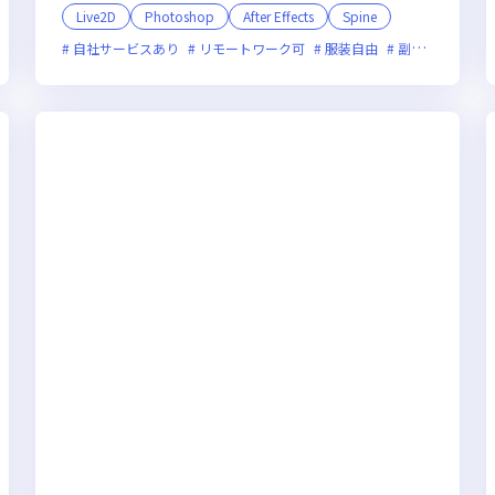
Live2D
Photoshop
After Effects
Spine
オンライン選考可
自社サービスあり
残業月20時間未満
リモートワーク可
上場企業
服装自由
副業可
オン