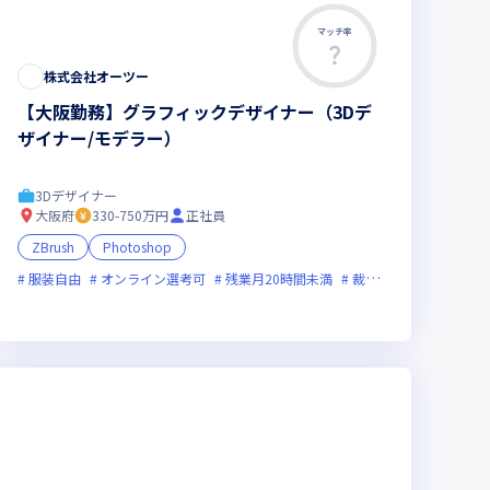
マッチ率
株式会社オーツー
【大阪勤務】グラフィックデザイナー（3Dデ
ザイナー/モデラー）
3Dデザイナー
大阪府
330-750万円
正社員
ZBrush
Photoshop
服装自由
オンライン選考可
残業月20時間未満
裁量労働制あり
ベンチャー企業
残業月20時間未満
グローバル展開
女性エンジニアが活