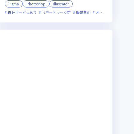
Figma
Photoshop
Illustrator
新技術に積極的
自社サービスあり
ベンチャー企業
リモートワーク可
裁量労働制あり
服装自由
オンライン選考可
上