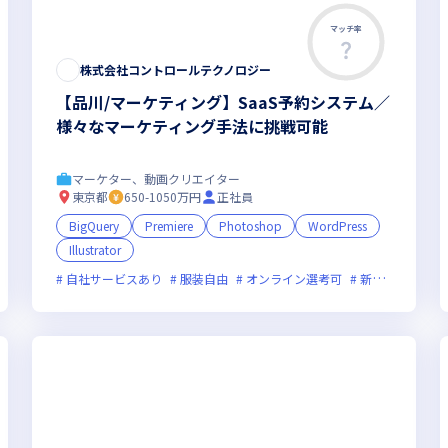
マッチ率
株式会社コントロールテクノロジー
【品川/マーケティング】SaaS予約システム／
様々なマーケティング手法に挑戦可能
マーケター、動画クリエイター
東京都
650-1050万円
正社員
BigQuery
Premiere
Photoshop
WordPress
Illustrator
回
グローバル展開
女性エンジニアが活躍中
自社サービスあり
服装自由
オンライン選考可
新技術に積極的