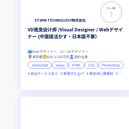
マッチ率
ST.WIN TECHNOLOGY株式会社
VD视觉设计师 /Visual Designer / Webデザイ
ナー (中国語活かす・日本語不要）
Webデザイナー、UI・UXデザイナー
東京都
600-1200万円
契約社員
JavaScript
Vue.js
HTML
CSS
Photoshop
自社サービスあり
新規立ち上げ
新技術に積極的
面接1