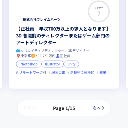
マッチ率
株式会社フレイムハーツ
【正社員 年収700万以上の求人となります】
3D 各職能のディレクターまたはゲーム部門の
アートディレクター
クリエイティブディレクター、3Dデザイナー
東京都
600-750万円
正社員
Photoshop
Illustrator
Unity
リモートワーク可
服装自由
新技術に積極的
裁量労働制あり
フレックス制度あり
新規立ち上げ
新技術に積極的
ベンチャー企業
Page
1
/
15
前へ
次へ