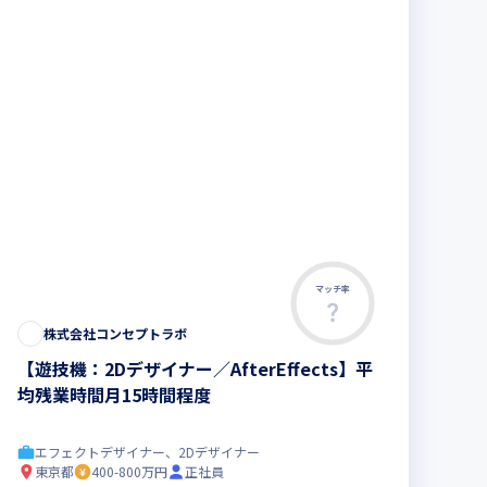
マッチ率
株式会社コンセプトラボ
【遊技機：2Dデザイナー／AfterEffects】平
均残業時間⽉15時間程度
エフェクトデザイナー、2Dデザイナー
東京都
400-800万円
正社員