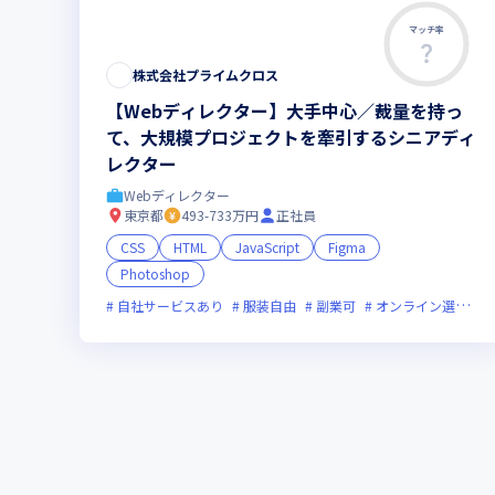
マッチ率
株式会社プライムクロス
【Webディレクター】大手中心／裁量を持っ
て、大規模プロジェクトを牽引するシニアディ
レクター
Webディレクター
東京都
493-733万円
正社員
CSS
HTML
JavaScript
Figma
Photoshop
自社サービスあり
服装自由
副業可
オンライン選考可