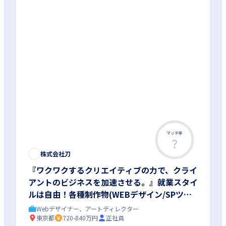
マッチ率
株式会社刀
『ワクワクするクリエイティブの力で、クライ
アントのビジネスを加速させる。』就業スタイ
ルは自由！各種制作物(WEBデザイン/SPツー
ル/広告バナー/パッケージ等)
Webデザイナー、アートディレクター
東京都
720-840万円
正社員