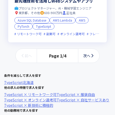
最先端技術を活用しWebシステムやアプリ
プロジェクトマネージャー、AI・機械学習エンジニア
東京都、その他
600-900万円
正社員
Azure SQL Database
AWS Lambda
AWS
PyTorch
TypeScript
リモートワーク可
副業可
オンライン選考可
フレックス制度あり
Page
1
/
4
前へ
次へ
条件を減らして求人を探す
TypeScript
北海道
他の求人の特徴で求人を探す
TypeScript × リモートワーク可
TypeScript × 服装自由
TypeScript × オンライン選考可
TypeScript × 自社サービスあり
TypeScript × 新技術に積極的
他の勤務地で求人を探す