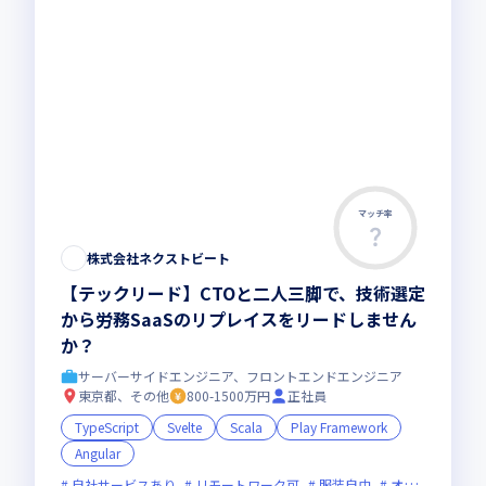
マッチ率
株式会社ネクストビート
【テックリード】CTOと二人三脚で、技術選定
から労務SaaSのリプレイスをリードしません
か？
サーバーサイドエンジニア、フロントエンドエンジニア
東京都、その他
800-1500万円
正社員
TypeScript
Svelte
Scala
Play Framework
Angular
自社サービスあり
リモートワーク可
服装自由
オンライン選考可