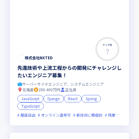
マッチ率
株式会社NXTED
先進技術や上流工程からの開発にチャレンジし
たいエンジニア募集！
サーバーサイドエンジニア、システムエンジニア
北海道
280-400万円
正社員
JavaScript
Django
React
Spring
TypeScript
服装自由
オンライン選考可
新技術に積極的
残業月20時間未満