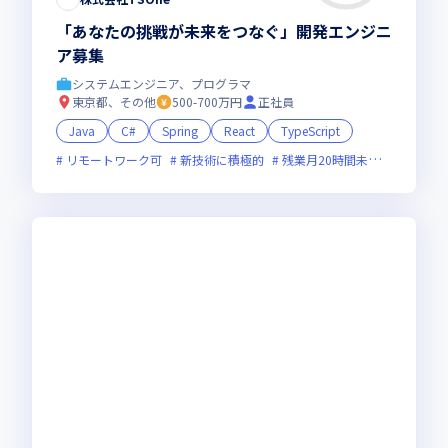
「あなたの挑戦が未来をつなぐ」開発エンジニ
ア募集
システムエンジニア、プログラマ
東京都、その他
500-700万円
正社員
Java
C#
Spring
React
TypeScript
リモートワーク可
新技術に積極的
残業月20時間未満
女性エン