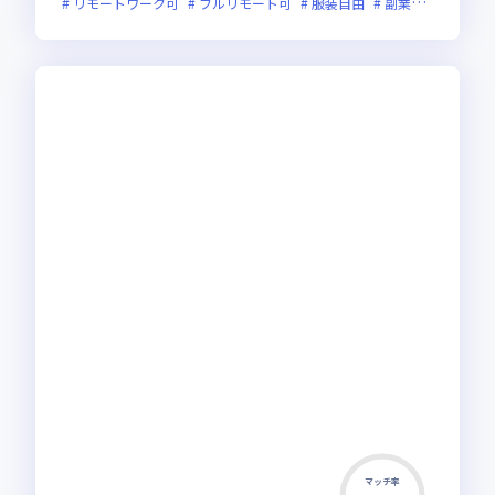
リモートワーク可
フルリモート可
服装自由
副業可
オンラ
マッチ率