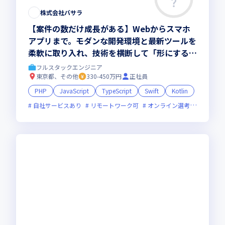
株式会社バサラ
【案件の数だけ成長がある】Webからスマホ
アプリまで。モダンな開発環境と最新ツールを
柔軟に取り入れ、技術を横断して「形にする
力」を磨く
フルスタックエンジニア
東京都、その他
330-450万円
正社員
PHP
JavaScript
TypeScript
Swift
Kotlin
自社サービスあり
リモートワーク可
オンライン選考可
新技術