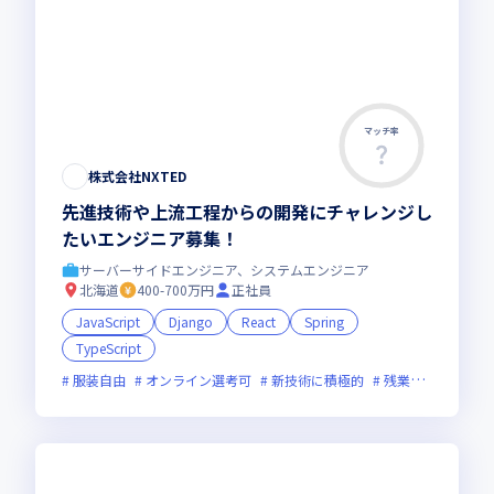
マッチ率
株式会社NXTED
先進技術や上流工程からの開発にチャレンジし
たいエンジニア募集！
サーバーサイドエンジニア、システムエンジニア
北海道
400-700万円
正社員
JavaScript
Django
React
Spring
TypeScript
服装自由
オンライン選考可
新技術に積極的
残業月20時間未満