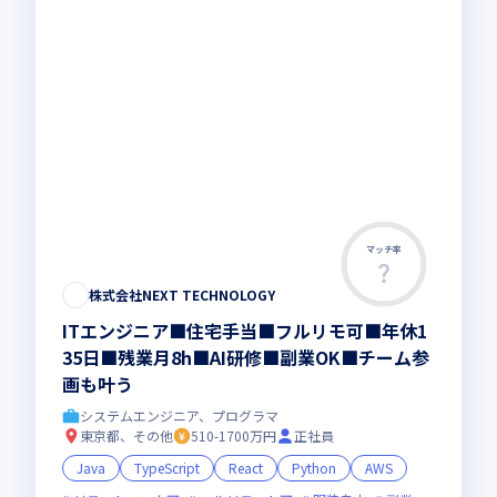
マッチ率
株式会社NEXT TECHNOLOGY
ITエンジニア■住宅手当■フルリモ可■年休1
35日■残業月8h■AI研修■副業OK■チーム参
画も叶う
システムエンジニア、プログラマ
東京都、その他
510-1700万円
正社員
Java
TypeScript
React
Python
AWS