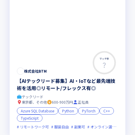
マッチ率
株式会社BTM
【AIテックリード募集】AI・IoTなど最先端技
術を活用◎リモート/フレックス有◎
テックリード
東京都、その他
600-900万円
正社員
Azure SQL Database
Python
PyTorch
C++
TypeScript
リモートワーク可
服装自由
副業可
オンライン選考可
フレ