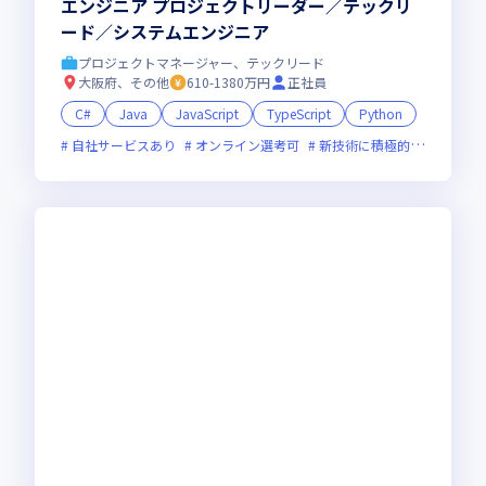
エンジニア プロジェクトリーダー／テックリ
ード／システムエンジニア
プロジェクトマネージャー、テックリード
大阪府、その他
610-1380万円
正社員
C#
Java
JavaScript
TypeScript
Python
自社サービスあり
オンライン選考可
新技術に積極的
女性エン