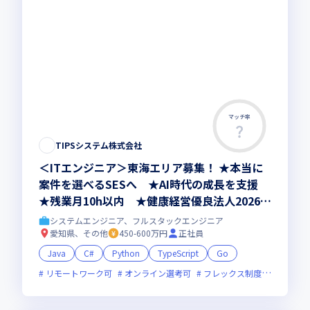
マッチ率
TIPSシステム株式会社
＜ITエンジニア＞東海エリア募集！ ★本当に
案件を選べるSESへ ★AI時代の成長を支援
★残業月10h以内 ★健康経営優良法人2026認
定
システムエンジニア、フルスタックエンジニア
愛知県、その他
450-600万円
正社員
Java
C#
Python
TypeScript
Go
リモートワーク可
オンライン選考可
フレックス制度あり
残業