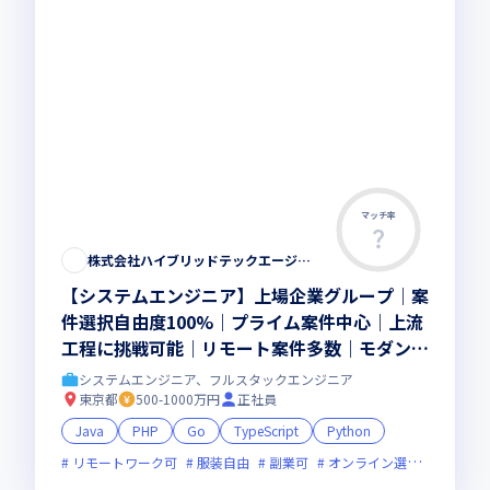
マッチ率
株式会社ハイブリッドテックエージェント
【システムエンジニア】上場企業グループ｜案
件選択自由度100%｜プライム案件中心｜上流
工程に挑戦可能｜リモート案件多数｜モダン開
発｜カジュアル面談OK
システムエンジニア、フルスタックエンジニア
東京都
500-1000万円
正社員
Java
PHP
Go
TypeScript
Python
リモートワーク可
服装自由
副業可
オンライン選考可
新技