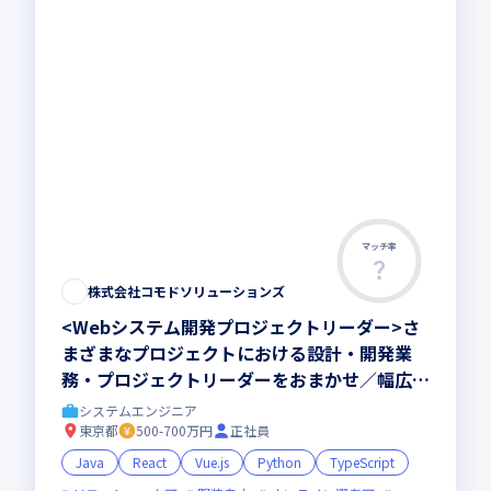
マッチ率
株式会社コモドソリューションズ
<Webシステム開発プロジェクトリーダー>さ
まざまなプロジェクトにおける設計・開発業
務・プロジェクトリーダーをおまかせ／幅広い
業種や技術分野の開発案件多数
システムエンジニア
東京都
500-700万円
正社員
Java
React
Vue.js
Python
TypeScript