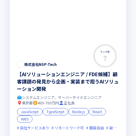
マッチ率
株式会社NSP-Tech
【AIソリューションエンジニア / FDE候補】顧
客課題の発見から企画・実装まで担うAIソリュ
ーション開発
システムエンジニア、サーバーサイドエンジニア
東京都
400-700万円
正社員
JavaScript
TypeScript
Node.js
React
AWS
自社サービスあり
リモートワーク可
服装自由
副業可
オン