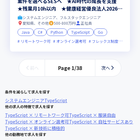
案件を選べるSESへ ★AI時代の成長を支援
★残業月10h以内 ★健康経営優良法人2026認
定
システムエンジニア、フルスタックエンジニア
愛知県、その他
500-800万円
正社員
Java
C#
Python
TypeScript
Go
リモートワーク可
オンライン選考可
フレックス制度あり
残業
Page
1
/
38
前へ
次へ
条件を減らして求人を探す
システムエンジニア
TypeScript
他の求人の特徴で求人を探す
TypeScript × リモートワーク可
TypeScript × 服装自由
TypeScript × オンライン選考可
TypeScript × 自社サービスあり
TypeScript × 新技術に積極的
他の勤務地で求人を探す