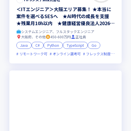
＜ITエンジニア＞大阪エリア募集！ ★本当に
案件を選べるSESへ ★AI時代の成長を支援
★残業月10h以内 ★健康経営優良法人2026認
定
システムエンジニア、フルスタックエンジニア
大阪府、その他
450-600万円
正社員
Java
C#
Python
TypeScript
Go
リモートワーク可
オンライン選考可
フレックス制度あり
残業