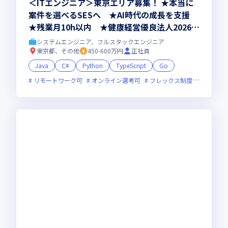
＜ITエンジニア＞東京エリア募集！ ★本当に
案件を選べるSESへ ★AI時代の成長を支援
★残業月10h以内 ★健康経営優良法人2026認
定
システムエンジニア、フルスタックエンジニア
東京都、その他
450-600万円
正社員
Java
C#
Python
TypeScript
Go
リモートワーク可
オンライン選考可
フレックス制度あり
残業