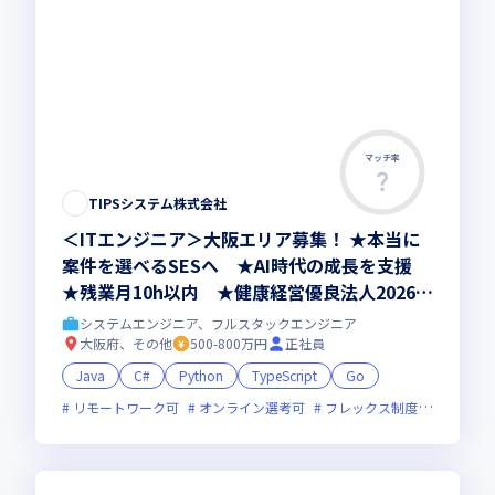
マッチ率
TIPSシステム株式会社
＜ITエンジニア＞大阪エリア募集！ ★本当に
案件を選べるSESへ ★AI時代の成長を支援
★残業月10h以内 ★健康経営優良法人2026認
定
システムエンジニア、フルスタックエンジニア
大阪府、その他
500-800万円
正社員
Java
C#
Python
TypeScript
Go
リモートワーク可
オンライン選考可
フレックス制度あり
残業