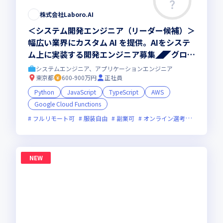
株式会社Laboro.AI
＜システム開発エンジニア（リーダー候補）＞
幅広い業界にカスタム AI を提供。AIをシステ
ム上に実装する開発エンジニア募集◢◤グロー
ス上場◢◤フルリモートOK◢◤
システムエンジニア、アプリケーションエンジニア
東京都
600-900万円
正社員
Python
JavaScript
TypeScript
AWS
Google Cloud Functions
フルリモート可
服装自由
副業可
オンライン選考可
フレッ
NEW