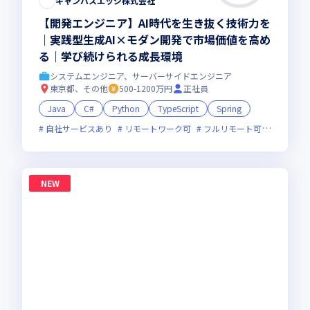
キャンバスエッジ株式会社
【開発エンジニア】AI時代を生き抜く技術力を
｜実践型生成AI×モダン開発で市場価値を高め
る｜学び続けられる成長環境
システムエンジニア、サーバーサイドエンジニア
東京都、その他
500-1200万円
正社員
Java
C#
Python
TypeScript
Spring
自社サービスあり
リモートワーク可
フルリモート可
服装自由
NEW