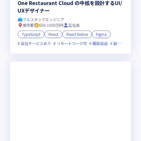
One Restaurant Cloud の中核を設計するUI/
UXデザイナー
フルスタックエンジニア
東京都
600-1000万円
正社員
TypeScript
React
React Native
Figma
自社サービスあり
リモートワーク可
服装自由
副業可
オン