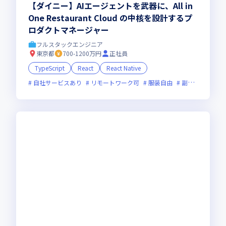
【ダイニー】AIエージェントを武器に、All in
One Restaurant Cloud の中核を設計するプ
ロダクトマネージャー
フルスタックエンジニア
東京都
700-1200万円
正社員
TypeScript
React
React Native
自社サービスあり
リモートワーク可
服装自由
副業可
オン