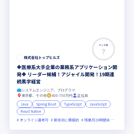
マッチ率
株式会社トップヒルズ
🔷医療系大手企業の業務系アプリケーション開
発🔷 リーダー候補！アジャイル開発！19期連
続黒字経営
システムエンジニア、プログラマ
東京都、その他
400-750万円
正社員
Java
Spring Boot
TypeScript
JavaScript
React Native
オンライン選考可
新技術に積極的
残業月20時間未満
女性エン