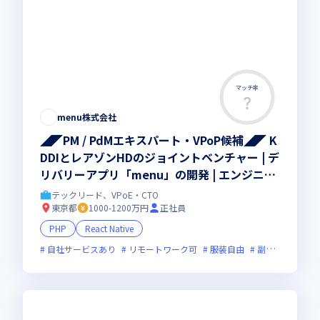
マッチ率
menu株式会社
◢◤PM / PdMエキスパート・VPoP候補◢◤ K
DDIとレアゾンHDのジョイントベンチャー | デ
リバリーアプリ「menu」の開発 | エンジニア
限定福利厚生あり
テックリード、VPoE・CTO
東京都
1000-1200万円
正社員
PHP
React Native
自社サービスあり
リモートワーク可
服装自由
副業可
オン