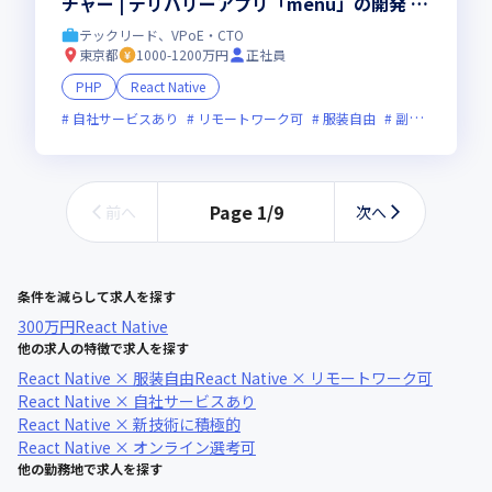
チャー | デリバリーアプリ「menu」の開発 |
エンジニア限定福利厚生あり
テックリード、VPoE・CTO
東京都
1000-1200万円
正社員
PHP
React Native
自社サービスあり
リモートワーク可
服装自由
副業可
オン
Page
1
/
9
前へ
次へ
条件を減らして求人を探す
300万円
React Native
他の求人の特徴で求人を探す
React Native × 服装自由
React Native × リモートワーク可
React Native × 自社サービスあり
React Native × 新技術に積極的
React Native × オンライン選考可
他の勤務地で求人を探す