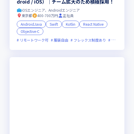
droid / iOS）｜チーム拡大のため積極採用！
iOSエンジニア、Androidエンジニア
東京都
400-700万円
正社員
AndroidJava
Swift
Kotlin
React Native
Objective-C
リモートワーク可
服装自由
フレックス制度あり
新技術に積極