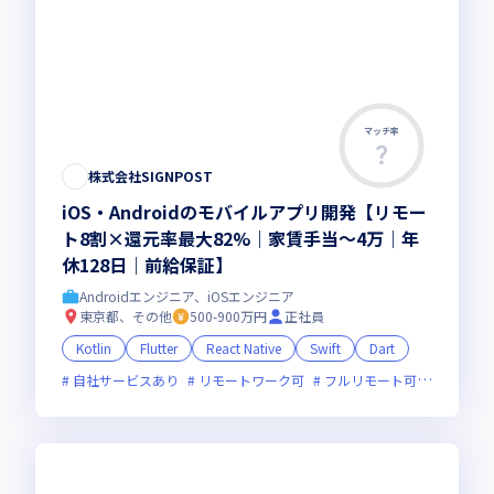
マッチ率
株式会社SIGNPOST
iOS・Androidのモバイルアプリ開発【リモー
ト8割×還元率最大82%｜家賃手当～4万｜年
休128日｜前給保証】
Androidエンジニア、iOSエンジニア
東京都、その他
500-900万円
正社員
Kotlin
Flutter
React Native
Swift
Dart
自社サービスあり
リモートワーク可
フルリモート可
服装自由