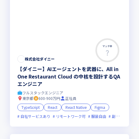
マッチ率
株式会社ダイニー
【ダイニー】AIエージェントを武器に、All in
One Restaurant Cloud の中核を設計するQA
エンジニア
フルスタックエンジニア
東京都
600-900万円
正社員
TypeScript
React
React Native
Figma
自社サービスあり
リモートワーク可
服装自由
副業可
オン