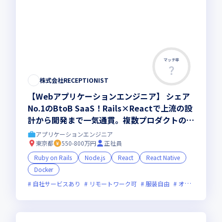
マッチ率
株式会社RECEPTIONIST
【Webアプリケーションエンジニア】 シェア
No.1のBtoB SaaS！Rails×Reactで上流の設
計から開発まで一気通貫。複数プロダクトのマ
ルチ開発を主導／リモート・フレックス可
アプリケーションエンジニア
東京都
550-800万円
正社員
Ruby on Rails
Node.js
React
React Native
Docker
自社サービスあり
リモートワーク可
服装自由
オンライン選考可