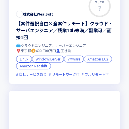
マッチ率
株式会社WealSoft
【案件選択自由×全案件リモート】クラウド・
サーバエンジニア／残業10h未満／副業可／面
接1回
クラウドエンジニア、サーバーエンジニア
東京都
400-700万円
正社員
Linux
WindowsServer
VMware
Amazon EC2
Amazon Redshift
自社サービスあり
リモートワーク可
フルリモート可
服装自由