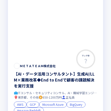
マッチ率
ＭＥＴＡＴＥＡＭ株式会社
【AI・データ活用コンサルタント】生成AI/LL
M×業務改革◆End to Endで顧客の課題解決
を実行支援
ITコンサル・セキュリティコンサル、AI・機械学習エンジニア
東京都、その他
650-1200万円
正社員
AWS
GCP
Microsoft Azure
BigQuery
Amazon Redshift