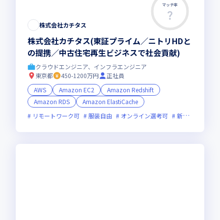
マッチ率
株式会社カチタス
株式会社カチタス(東証プライム／ニトリHDと
の提携／中古住宅再生ビジネスで社会貢献)
クラウドエンジニア、インフラエンジニア
東京都
450-1200万円
正社員
AWS
Amazon EC2
Amazon Redshift
Amazon RDS
Amazon ElastiCache
リモートワーク可
服装自由
オンライン選考可
新技術に積極的