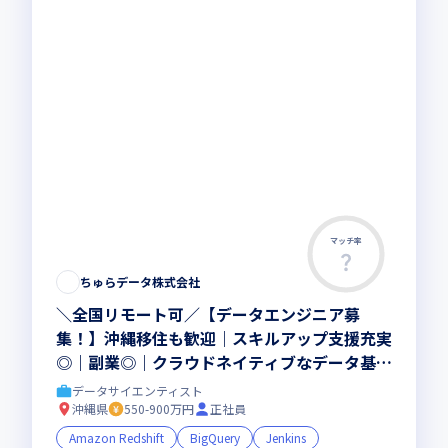
マッチ率
この求人は募集終了しました
ちゅらデータ株式会社
＼全国リモート可／【データエンジニア募
集！】沖縄移住も歓迎｜スキルアップ支援充実
◎｜副業◎｜クラウドネイティブなデータ基盤
構築に挑戦！大規模データ処理でスキルアップ
データサイエンティスト
できる環境です！
沖縄県
550-900万円
正社員
Amazon Redshift
BigQuery
Jenkins