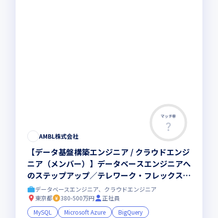
マッチ率
この求人は募集終了しました
AMBL株式会社
【データ基盤構築エンジニア / クラウドエンジ
ニア（メンバー）】データベースエンジニアへ
のステップアップ／テレワーク・フレックス・
副業可能／複数のデータベース設計において第
データベースエンジニア、クラウドエンジニア
一線でのご活躍を！
東京都
380-500万円
正社員
MySQL
Microsoft Azure
BigQuery