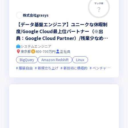
マッチ率
株式会社grasys
【データ基盤エンジニア】ユニークな休暇制
度/Google Cloud最上位パートナー（※出
典：Google Cloud Partner）/残業少なめ（2
2h/月）
システムエンジニア
東京都
400-700万円
正社員
BigQuery
Amazon Redshift
Linux
服装自由
新規立ち上げ
新技術に積極的
ベンチャー企業
残業