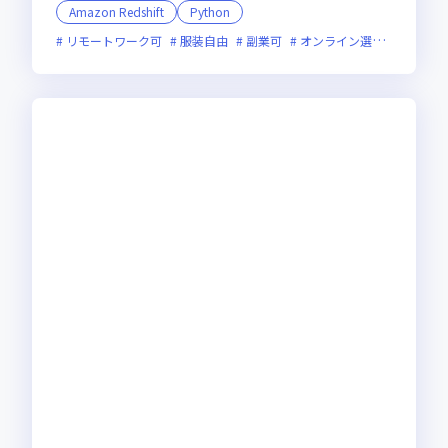
Amazon Redshift
Python
リモートワーク可
服装自由
副業可
オンライン選考可
フレ