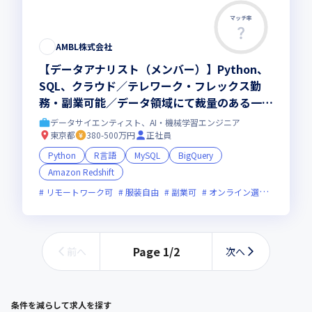
マッチ率
この求人は募集終了しました
AMBL株式会社
【データアナリスト（メンバー）】Python、
SQL、クラウド／テレワーク・フレックス勤
務・副業可能／データ領域にて裁量のある一貫
した業務をお任せ！
データサイエンティスト、AI・機械学習エンジニア
東京都
380-500万円
正社員
Python
R言語
MySQL
BigQuery
Amazon Redshift
リモートワーク可
服装自由
副業可
オンライン選考可
フレ
Page
1
/
2
前へ
次へ
条件を減らして求人を探す