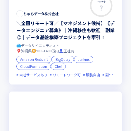
マッチ率
この求人は募集終了しました
ちゅらデータ株式会社
＼全国リモート可／【マネジメント候補】《デ
ータエンジニア募集》｜沖縄移住も歓迎｜副業
◎｜データ基盤構築プロジェクトを牽引！
データサイエンティスト
沖縄県
900-1400万円
正社員
Amazon Redshift
BigQuery
Jenkins
CloudFormation
Chef
自社サービスあり
リモートワーク可
服装自由
副業可
オン