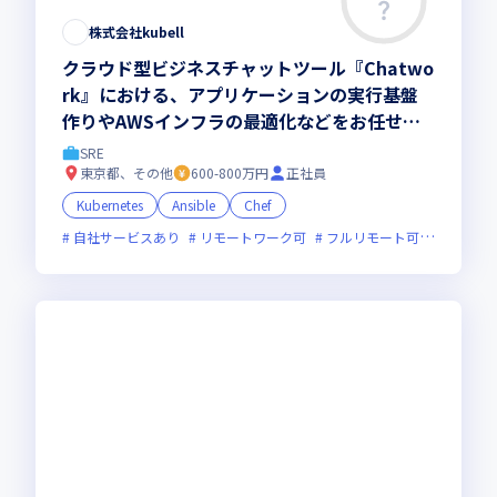
この求人は募集終了しました
株式会社kubell
クラウド型ビジネスチャットツール『Chatwo
rk』における、アプリケーションの実行基盤
作りやAWSインフラの最適化などをお任せ／
モダンな技術を積極的に採用しています
SRE
東京都、その他
600-800万円
正社員
Kubernetes
Ansible
Chef
自社サービスあり
リモートワーク可
フルリモート可
服装自由