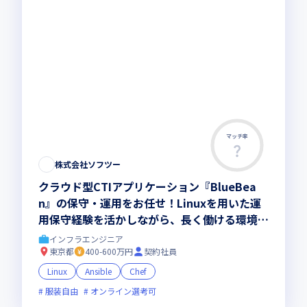
マッチ率
この求人は募集終了しました
株式会社ソフツー
クラウド型CTIアプリケーション『BlueBea
n』の保守・運用をお任せ！Linuxを用いた運
用保守経験を活かしながら、長く働ける環境で
スキルアップしませんか
インフラエンジニア
東京都
400-600万円
契約社員
Linux
Ansible
Chef
服装自由
オンライン選考可