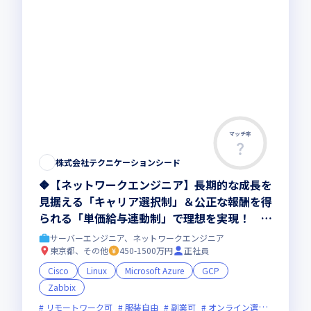
マッチ率
株式会社テクニケーションシード
🔶【ネットワークエンジニア】長期的な成長を
見据える「キャリア選択制」＆公正な報酬を得
られる「単価給与連動制」で理想を実現！ ■
定着率91%の安定した環境 ■業界トップク
サーバーエンジニア、ネットワークエンジニア
ラスの体制参画割合 ■大手企業・直取引中
東京都、その他
450-1500万円
正社員
心 ■2025年ベストベンチャー100選出の成長
Cisco
Linux
Microsoft Azure
GCP
企業 ■ホワイト認定企業取得 ■設立6年で
Zabbix
728名超
リモートワーク可
服装自由
副業可
オンライン選考可
新技