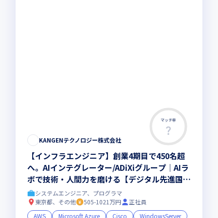
マッチ率
KANGENテクノロジー株式会社
【インフラエンジニア】創業4期目で450名超
へ。AIインテグレーター/ADiXiグループ｜AIラ
ボで技術・人間力を磨ける【デジタル先進国・
日本を創る】
システムエンジニア、プログラマ
東京都、その他
505-1021万円
正社員
AWS
Microsoft Azure
Cisco
WindowsServer