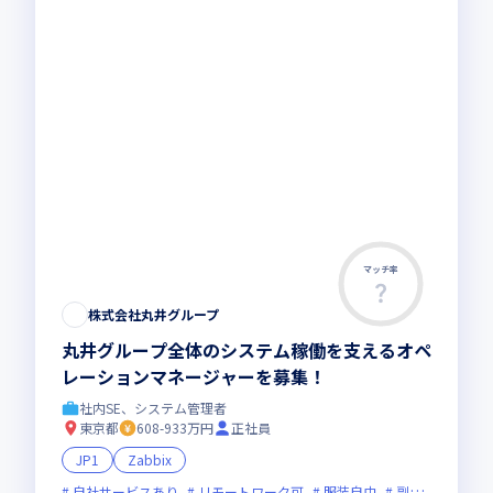
マッチ率
株式会社丸井グループ
丸井グループ全体のシステム稼働を支えるオペ
レーションマネージャーを募集！
社内SE、システム管理者
東京都
608-933万円
正社員
JP1
Zabbix
自社サービスあり
リモートワーク可
服装自由
副業可
オン