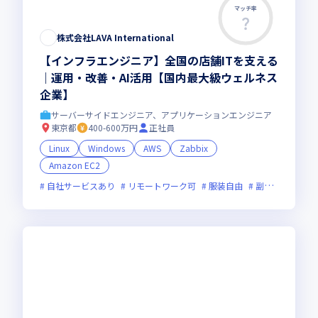
マッチ率
株式会社LAVA International
【インフラエンジニア】全国の店舗ITを支える
｜運用・改善・AI活用【国内最大級ウェルネス
企業】
サーバーサイドエンジニア、アプリケーションエンジニア
東京都
400-600万円
正社員
Linux
Windows
AWS
Zabbix
Amazon EC2
自社サービスあり
リモートワーク可
服装自由
副業可
オン