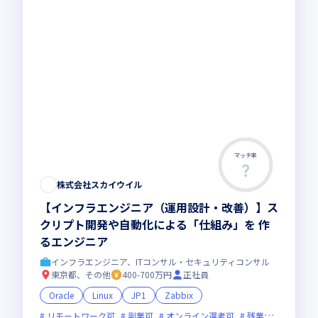
マッチ率
株式会社スカイウイル
【インフラエンジニア（運用設計・改善）】ス
クリプト開発や自動化による「仕組み」を 作
るエンジニア
インフラエンジニア、ITコンサル・セキュリティコンサル
東京都、その他
400-700万円
正社員
Oracle
Linux
JP1
Zabbix
リモートワーク可
副業可
オンライン選考可
残業月20時間未満