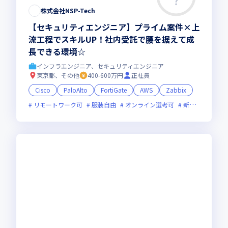
株式会社NSP-Tech
【セキュリティエンジニア】プライム案件×上
流工程でスキルUP！社内受託で腰を据えて成
長できる環境☆
インフラエンジニア、セキュリティエンジニア
東京都、その他
400-600万円
正社員
Cisco
PaloAlto
FortiGate
AWS
Zabbix
リモートワーク可
服装自由
オンライン選考可
新規立ち上げ