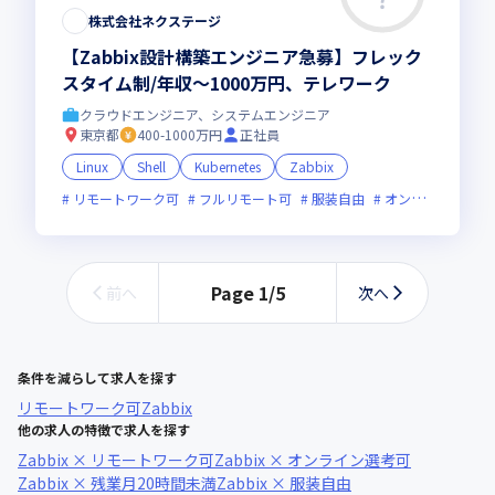
株式会社ネクステージ
【Zabbix設計構築エンジニア急募】フレック
スタイム制/年収～1000万円、テレワーク
クラウドエンジニア、システムエンジニア
東京都
400-1000万円
正社員
Linux
Shell
Kubernetes
Zabbix
リモートワーク可
フルリモート可
服装自由
オンライン選考可
Page
1
/
5
前へ
次へ
条件を減らして求人を探す
リモートワーク可
Zabbix
他の求人の特徴で求人を探す
Zabbix × リモートワーク可
Zabbix × オンライン選考可
Zabbix × 残業月20時間未満
Zabbix × 服装自由