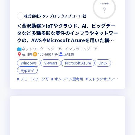
マッチ率
株式会社テクノプロ テクノプロ・IT社
＜金沢勤務＞IoTやクラウド、AI、ビッグデー
タなど多種多彩な案件のインフラやネットワー
クの、AWSやMicrosoft Azureを用いた構築
をお任せします
ネットワークエンジニア、インフラエンジニア
石川県
400-600万円
正社員
Windows
VMware
Microsoft Azure
Linux
Hyper-V
リモートワーク可
オンライン選考可
ストックオプションあり