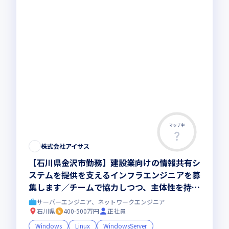
マッチ率
株式会社アイサス
【石川県金沢市勤務】建設業向けの情報共有シ
ステムを提供を支えるインフラエンジニアを募
集します／チームで協力しつつ、主体性を持っ
て業務を行える環境です
サーバーエンジニア、ネットワークエンジニア
石川県
400-500万円
正社員
Windows
Linux
WindowsServer