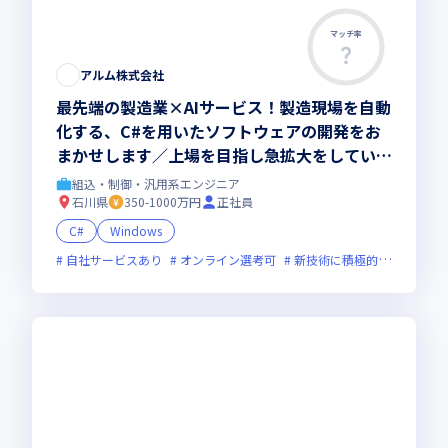
マッチ率
アルム株式会社
最先端の製造業×AIサービス！製造現場を自動
化する、C#を用いたソフトウェアの開発をお
まかせします／上場を目指し急拡大をしている
サービスです
組込・制御・汎用系エンジニア
石川県
350-1000万円
正社員
C#
Windows
自社サービスあり
オンライン選考可
新技術に積極的
面接1回