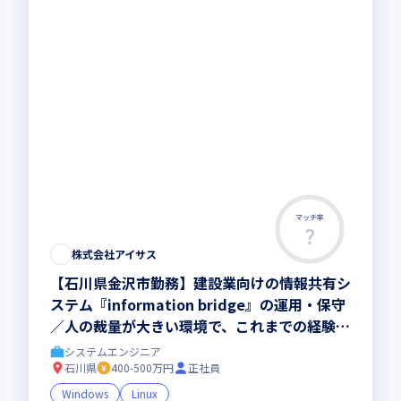
マッチ率
この求人は募集終了しました
株式会社アイサス
【石川県金沢市勤務】建設業向けの情報共有シ
ステム『information bridge』の運用・保守
／人の裁量が大きい環境で、これまでの経験を
活かしませんか
システムエンジニア
石川県
400-500万円
正社員
Windows
Linux