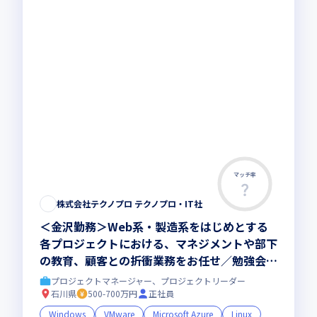
マッチ率
株式会社テクノプロ テクノプロ・IT社
＜金沢勤務＞Web系・製造系をはじめとする
各プロジェクトにおける、マネジメントや部下
の教育、顧客との折衝業務をお任せ／勉強会を
定期的に開催しています
プロジェクトマネージャー、プロジェクトリーダー
石川県
500-700万円
正社員
Windows
VMware
Microsoft Azure
Linux