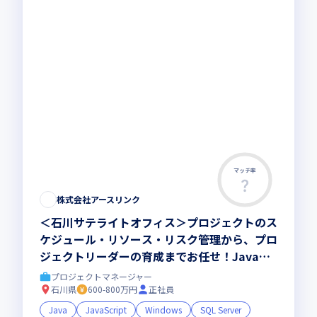
マッチ率
この求人は募集終了しました
株式会社アースリンク
＜石川サテライトオフィス＞プロジェクトのス
ケジュール・リソース・リスク管理から、プロ
ジェクトリーダーの育成までお任せ！JavaやJ
avaScriptでの開発経験を活かしませんか
プロジェクトマネージャー
石川県
600-800万円
正社員
Java
JavaScript
Windows
SQL Server