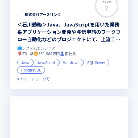
マッチ率
この求人は募集終了しました
株式会社アースリンク
＜石川勤務＞Java、JavaScriptを用いた業務
系アプリケーション開発や与信申請のワークフ
ロー自動化などのプロジェクトにて、上流工程
をお任せ！これからのキャリアを築いていきま
システムエンジニア
せんか
石川県
360-588万円
正社員
Java
JavaScript
Windows
SQL Server
PostgreSQL
リモートワーク可