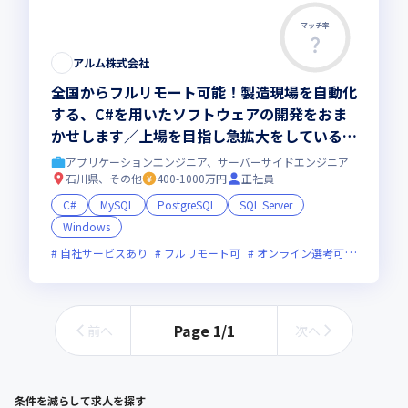
マッチ率
この求人は募集終了しました
アルム株式会社
全国からフルリモート可能！製造現場を自動化
する、C#を用いたソフトウェアの開発をおま
かせします／上場を目指し急拡大をしているサ
ービスです
アプリケーションエンジニア、サーバーサイドエンジニア
石川県、その他
400-1000万円
正社員
C#
MySQL
PostgreSQL
SQL Server
Windows
自社サービスあり
フルリモート可
オンライン選考可
新技術に
Page
1
/
1
前へ
次へ
条件を減らして求人を探す