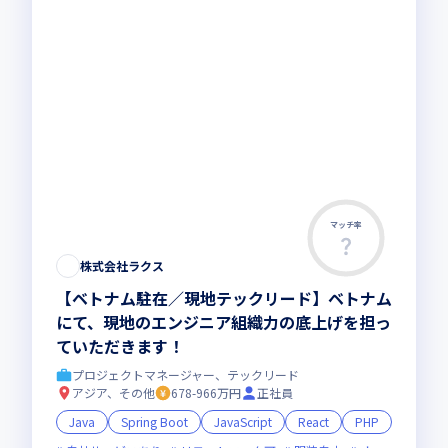
マッチ率
株式会社ラクス
【ベトナム駐在／現地テックリード】ベトナム
にて、現地のエンジニア組織力の底上げを担っ
ていただきます！
プロジェクトマネージャー、テックリード
アジア、その他
678-966万円
正社員
Java
Spring Boot
JavaScript
React
PHP