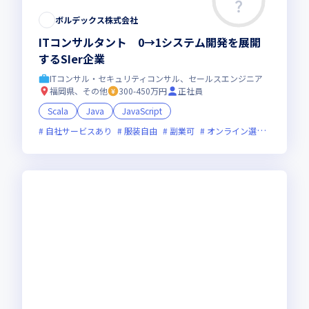
ボルデックス株式会社
ITコンサルタント 0→1システム開発を展開
するSIer企業
ITコンサル・セキュリティコンサル、セールスエンジニア
福岡県、その他
300-450万円
正社員
Scala
Java
JavaScript
自社サービスあり
服装自由
副業可
オンライン選考可
新規