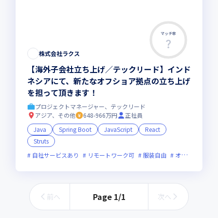
マッチ率
この求人は募集終了しました
株式会社ラクス
【海外子会社立ち上げ／テックリード】インド
ネシアにて、新たなオフショア拠点の立ち上げ
を担って頂きます！
プロジェクトマネージャー、テックリード
アジア、その他
648-966万円
正社員
Java
Spring Boot
JavaScript
React
Struts
自社サービスあり
リモートワーク可
服装自由
オンライン選考可
Page
1
/
1
前へ
次へ