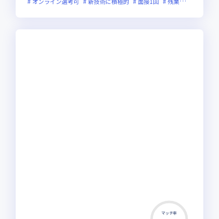
オンライン選考可
新技術に積極的
面接1回
残業月20時間未満
マッチ率