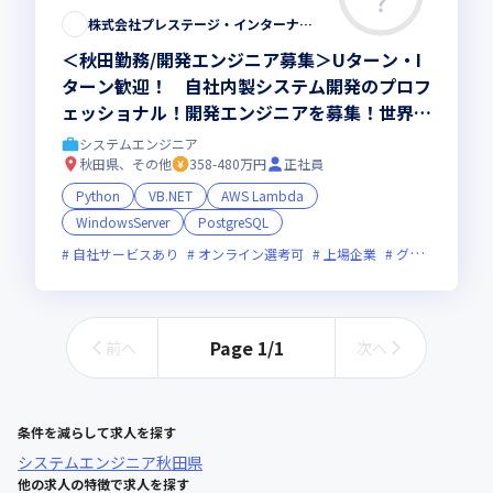
この求人は募集終了しました
株式会社プレステージ・インターナショナル
＜秋田勤務/開発エンジニア募集＞Uターン・I
ターン歓迎！ 自社内製システム開発のプロフ
ェッショナル！開発エンジニアを募集！世界1
8カ国28拠点展開（2023年3月31日時点）する
システムエンジニア
BPO企業
秋田県、その他
358-480万円
正社員
Python
VB.NET
AWS Lambda
WindowsServer
PostgreSQL
自社サービスあり
オンライン選考可
上場企業
グローバル展開
Page
1
/
1
前へ
次へ
条件を減らして求人を探す
システムエンジニア
秋田県
他の求人の特徴で求人を探す