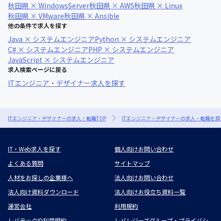
秋田県 × WindowsServer
秋田県 × AWS
秋田県 × Linux
秋田県 × VMware
秋田県 × Ansible
他の条件で求人を探す
Java × システムエンジニア
Python × システムエンジニア
C# × システムエンジニア
PHP × システムエンジニア
JavaScript × システムエンジニア
求人検索ページに戻る
ITエンジニア・デザイナー求人を探す
ITエンジニア・デザイナーの求人・転職TOP
ITエンジニア・デザイナーの求人・転職を探
IT・Web求人を探す
個人向けお問い合わせ
よくある質問
サイトマップ
人材をお探しの企業様へ
法人向けお問い合わせ
法人向け資料ダウンロード
法人向けお役立ち資料一覧
運営会社
利用規約
レバテックID利用規約
レバレジーズグループ・プライバシ