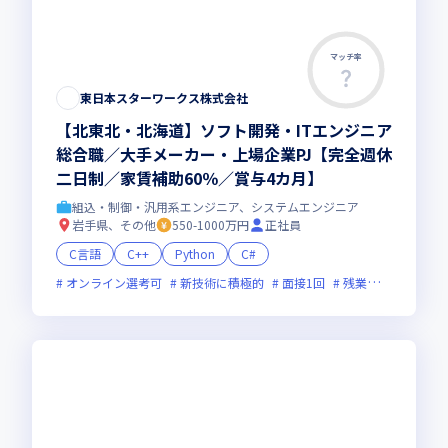
マッチ率
東日本スターワークス株式会社
【北東北・北海道】ソフト開発・ITエンジニア
総合職／大手メーカー・上場企業PJ【完全週休
二日制／家賃補助60％／賞与4カ月】
組込・制御・汎用系エンジニア、システムエンジニア
岩手県、その他
550-1000万円
正社員
C言語
C++
Python
C#
オンライン選考可
新技術に積極的
面接1回
残業月20時間未満