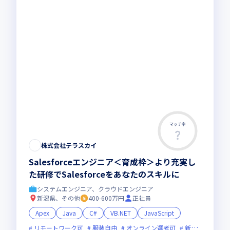
マッチ率
この求人は募集終了しました
株式会社テラスカイ
Salesforceエンジニア＜育成枠＞より充実し
た研修でSalesforceをあなたのスキルに
システムエンジニア、クラウドエンジニア
新潟県、その他
400-600万円
正社員
Apex
Java
C#
VB.NET
JavaScript
リモートワーク可
服装自由
オンライン選考可
新技術に積極的