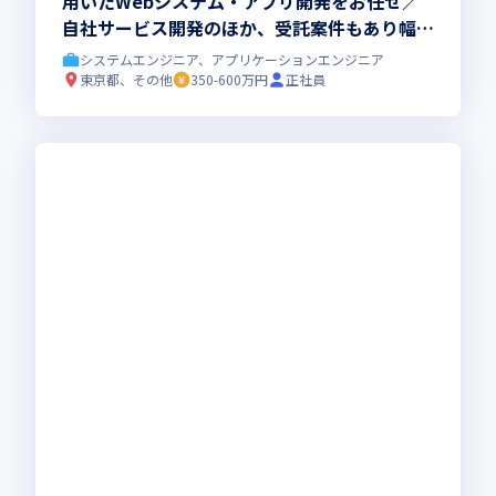
用いたWebシステム・アプリ開発をお任せ／
自社サービス開発のほか、受託案件もあり幅広
くスキルを身につけられます
システムエンジニア、アプリケーションエンジニア
東京都、その他
350-600万円
正社員