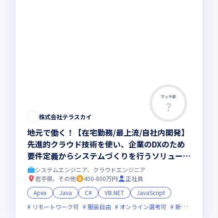
マッチ率
株式会社テラスカイ
地元で働く！【在宅勤務/最上流/自社内開発】
先進的クラウド技術を使い、企業のDXのため
要件定義からシステムづくりを行うソリューシ
ョンエンジニア
システムエンジニア、クラウドエンジニア
岩手県、その他
400-800万円
正社員
Apex
Java
C#
VB.NET
JavaScript
リモートワーク可
服装自由
オンライン選考可
新技術に積極的