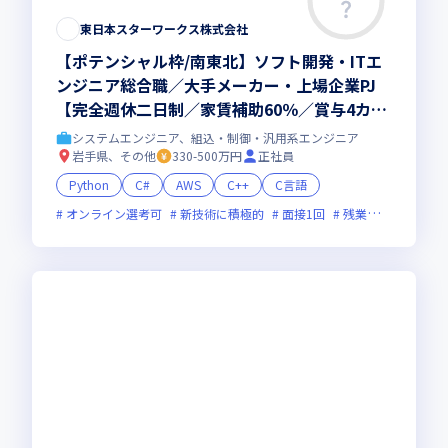
東日本スターワークス株式会社
【ポテンシャル枠/南東北】ソフト開発・ITエ
ンジニア総合職／大手メーカー・上場企業PJ
【完全週休二日制／家賃補助60％／賞与4カ
月】
システムエンジニア、組込・制御・汎用系エンジニア
岩手県、その他
330-500万円
正社員
Python
C#
AWS
C++
C言語
オンライン選考可
新技術に積極的
面接1回
残業月20時間未満