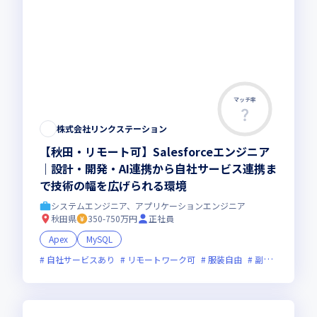
マッチ率
株式会社リンクステーション
【秋田・リモート可】Salesforceエンジニア
｜設計・開発・AI連携から自社サービス連携ま
で技術の幅を広げられる環境
システムエンジニア、アプリケーションエンジニア
秋田県
350-750万円
正社員
Apex
MySQL
自社サービスあり
リモートワーク可
服装自由
副業可
オン