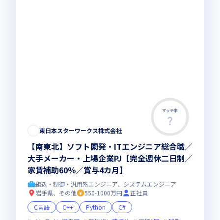
マッチ率
東日本スターワークス株式会社
【南東北】ソフト開発・ITエンジニア総合職／
大手メーカー・上場企業PJ【完全週休二日制／
家賃補助60％／賞与4カ月】
組込・制御・汎用系エンジニア、システムエンジニア
岩手県、その他
550-1000万円
正社員
C言語
C++
Python
C#