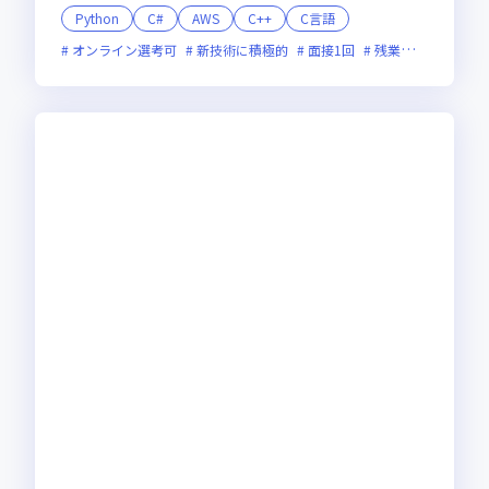
Python
C#
AWS
C++
C言語
オンライン選考可
新技術に積極的
面接1回
残業月20時間未満