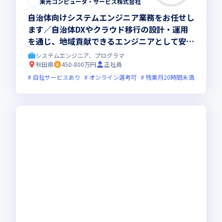
東光コンピュータ・サービス株式会社
自治体向けシステムエンジニア業務をお任せし
ます／自治体DXやクラウド移行の設計・運用
を通じ、地域貢献できるエンジニアとして安定
した環境において管理職を目指しませんか
システムエンジニア、プログラマ
秋田県
450-800万円
正社員
自社サービスあり
オンライン選考可
残業月20時間未満