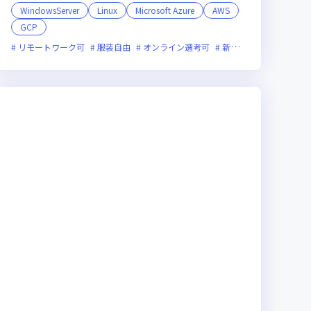
WindowsServer
Linux
Microsoft Azure
AWS
GCP
残業月20時間未満
女性エンジニアが活躍中
リモートワーク可
服装自由
オンライン選考可
新技術に積極的
残業