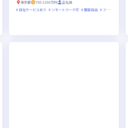
東京都
700-1500万円
正社員
装自由
副業可
自社サービスあり
フレックス制度あり
リモートワーク可
ベンチャー企業
服装自由
残業月20時間未満
フレックス制度あり