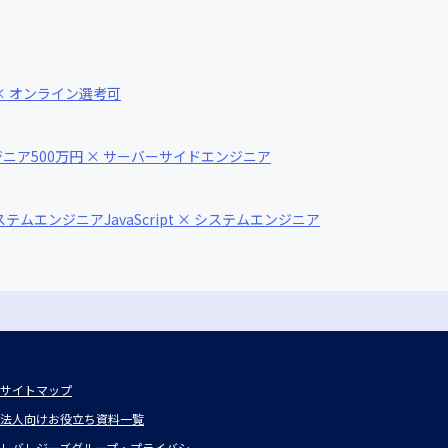
 × オンライン選考可
ジニア
500万円 × サーバーサイドエンジニア
システムエンジニア
JavaScript × システムエンジニア
サイトマップ
法人向けお役立ち資料一覧
レバレジーズグループ・プライバシ