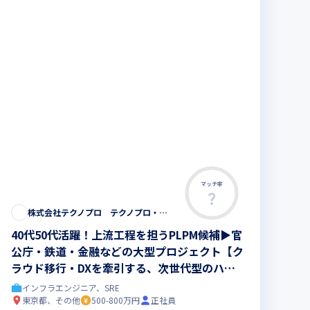
マッチ率
株式会社テクノプロ テクノプロ・エンジニアリング社
40代50代活躍！上流工程を担うPLPM候補▶︎官
公庁・鉄道・金融などの大型プロジェクト【ク
ラウド移行・DXを牽引する、次世代型のハイ
ブリッド・インフラエンジニア 】
インフラエンジニア、SRE
東京都、その他
500-800万円
正社員