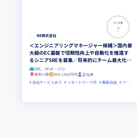
マッチ率
NE株式会社
＜エンジニアリングマネージャー候補＞国内最
大級のEC基盤で信頼性向上や自動化を推進す
るシニアSREを募集／将来的にチーム最大化を
担当するマネージャーへのキャリアアップを期
SRE、VPoE・CTO
待するポジションです
神奈川県
800-1000万円
正社員
自社サービスあり
リモートワーク可
服装自由
フレックス制度あり