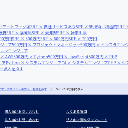
× リモートワーク可
SRE × 自社サービスあり
SRE × 新技術に積極的
SRE
大阪府
SRE × 福岡県
SRE × 愛知県
SRE × 神奈川県
400万円
SRE × 500万円
SRE × 600万円
SRE × 700万円
ンジニア
500万円 × プロジェクトマネージャー
500万円 × インフラエン
ーションエンジニア
 × AWS
500万円 × Python
500万円 × JavaScript
500万円 × PHP
ニア
Python × システムエンジニア
C# × システムエンジニア
PHP × 
ナー求人を探す
ジニア・デザイナーの求人・転職を探す
SRE×500万円の求人
個人向けお問い合わせ
よくある質問
法人向けお問い合わせ
法人向け資料ダウンロード
利用規約
レバテックID利用規約