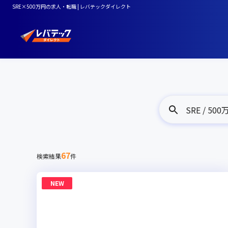
SRE×500万円の求人・転職 | レバテックダイレクト
SRE / 50
67
検索結果
件
NEW