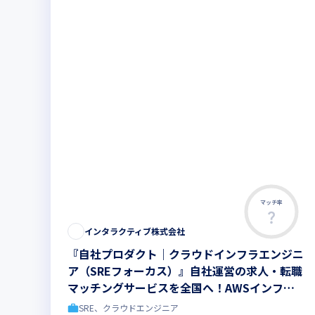
マッチ率
インタラクティブ株式会社
『自社プロダクト｜クラウドインフラエンジニ
ア（SREフォーカス）』自社運営の求人・転職
マッチングサービスを全国へ！AWSインフラ
設計・運用・パフォーマンス改善まで一貫して
SRE、クラウドエンジニア