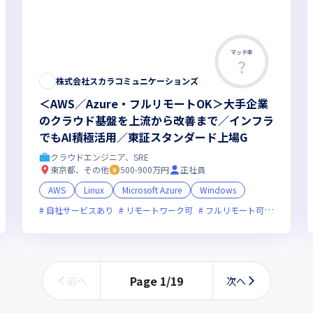
マッチ率
株式会社スカラコミュニケーションズ
＜AWS／Azure・フルリモートOK＞大手企業
のクラウド基盤を上流から改善まで／インフラ
でもAI積極活用／東証スタンダード上場G
クラウドエンジニア、SRE
東京都、その他
500-900万円
正社員
新技術に積極的
ベンチャー企業
残業月20時間未満
上場企業
AWS
Linux
Microsoft Azure
Windows
自社サービスあり
リモートワーク可
フルリモート可
服装自由
Page
1
/
19
前へ
次へ