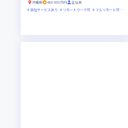
携わる／地域の発展を技術で加速させません
沖縄県
480-800万円
正社員
か？
自社サービスあり
リモートワーク可
フルリモート可
服