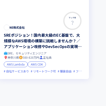
マッチ率
NE株式会社
SREポジション！国内最大級のEC基盤で、大
規模なAWS環境の構築に挑戦しませんか？／
アプリケーション改修やDevSecOpsの実現に
も深く関与し、SREとして幅広い領域で活躍で
SRE、セキュリティエンジニア
きる環境です！
神奈川県
580-820万円
正社員
女性エンジニアが活躍中
AWS Lambda
AWS CDK
オンライン選考可
自社サービスあり
新規立ち上げ
リモートワーク可
新技術に積極的
服装自由
残業月20時間未満
フレックス制度あり
女