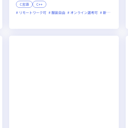
C言語
C++
残業月20時間未満
リモートワーク可
女性エンジニアが活躍中
服装自由
オンライン選考可
新技術に積極的