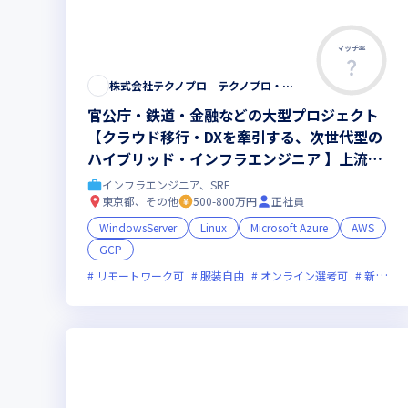
マッチ率
株式会社テクノプロ テクノプロ・エンジニアリング社
官公庁・鉄道・金融などの大型プロジェクト
【クラウド移行・DXを牽引する、次世代型の
ハイブリッド・インフラエンジニア 】上流工
程やリーダーへのステップアップを応援
インフラエンジニア、SRE
東京都、その他
500-800万円
正社員
WindowsServer
Linux
Microsoft Azure
AWS
GCP
リモートワーク可
服装自由
オンライン選考可
新技術に積極的