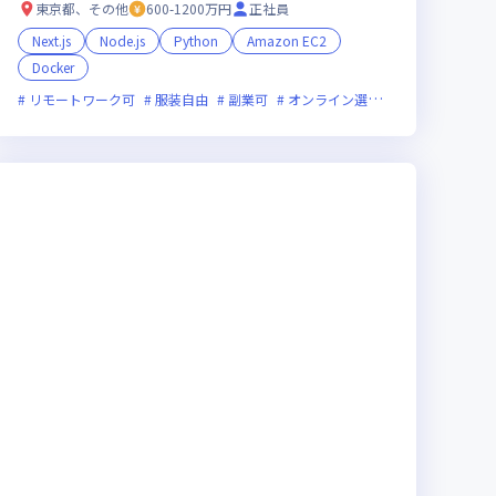
東京都、その他
600-1200万円
正社員
裁量労働制あり
新技術に積極的
ベンチャー企業
Next.js
Node.js
Python
Amazon EC2
Docker
リモートワーク可
服装自由
副業可
オンライン選考可
新技術に積極