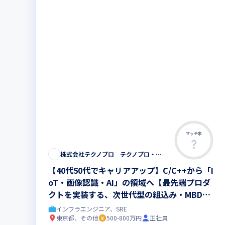
マッチ率
株式会社テクノプロ テクノプロ・エンジニアリング社
【40代50代でキャリアアップ】C/C++から「I
oT・画像認識・AI」の領域へ【最先端プロダ
クトを実装する、次世代型の組込み・MBDエ
ンジニア】まだ世に出ていない次世代プロダク
インフラエンジニア、SRE
ト開発◆最先端の研修200講座以上
東京都、その他
500-800万円
正社員