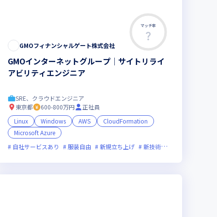
マッチ率
GMOフィナンシャルゲート株式会社
GMOインターネットグループ｜サイトリライ
アビリティエンジニア
SRE、クラウドエンジニア
東京都
600-800万円
正社員
Linux
Windows
AWS
CloudFormation
Microsoft Azure
上場企業
自社サービスあり
服装自由
新規立ち上げ
新技術に積極的
上場企業