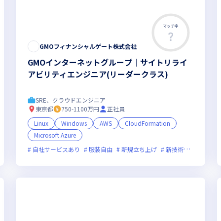
マッチ率
GMOフィナンシャルゲート株式会社
GMOインターネットグループ｜サイトリライ
アビリティエンジニア(リーダークラス)
SRE、クラウドエンジニア
東京都
750-1100万円
正社員
Linux
Windows
AWS
CloudFormation
Microsoft Azure
残業月20時間未満
自社サービスあり
女性エンジニアが活躍中
服装自由
新規立ち上げ
新技術に積極的