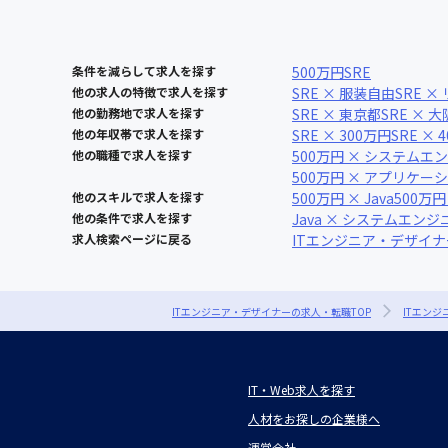
条件を減らして求人を探す
500万円
SRE
他の求人の特徴で求人を探す
SRE × 服装自由
SRE 
他の勤務地で求人を探す
SRE × 東京都
SRE × 
他の年収帯で求人を探す
SRE × 300万円
SRE × 
他の職種で求人を探す
500万円 × システムエ
500万円 × アプリケ
他のスキルで求人を探す
500万円 × Java
500万円
他の条件で求人を探す
Java × システムエンジ
求人検索ページに戻る
ITエンジニア・デザイ
ITエンジニア・デザイナーの求人・転職TOP
ITエン
IT・Web求人を探す
人材をお探しの企業様へ
運営会社