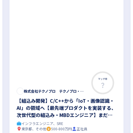
マッチ率
株式会社テクノプロ テクノプロ・エンジニアリング社
【組込み開発】C/C++から「IoT・画像認識・
AI」の領域へ【最先端プロダクトを実装する、
次世代型の組込み・MBDエンジニア】まだ世
に出ていない次世代プロダクト開発◆最先端の
インフラエンジニア、SRE
研修200講座以上
東京都、その他
500-800万円
正社員