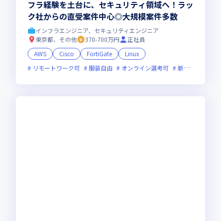
フラ経験を土台に、セキュリティ領域へ！ラッ
ク社からの直受案件中心◎大規模案件多数
インフラエンジニア、セキュリティエンジニア
東京都、その他
370-700万円
正社員
AWS
Cisco
FortiGate
Linux
リモートワーク可
服装自由
オンライン選考可
新技術に積極的