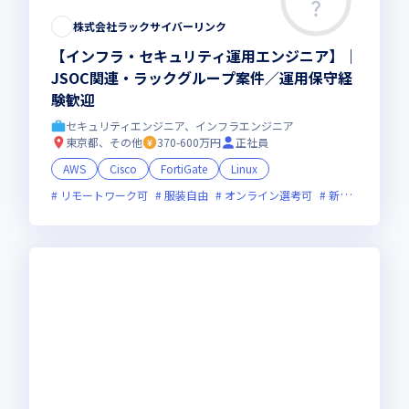
株式会社ラックサイバーリンク
【インフラ・セキュリティ運用エンジニア】｜
JSOC関連・ラックグループ案件／運用保守経
験歓迎
セキュリティエンジニア、インフラエンジニア
東京都、その他
370-600万円
正社員
AWS
Cisco
FortiGate
Linux
リモートワーク可
服装自由
オンライン選考可
新技術に積極的