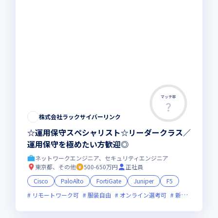
マッチ率
株式会社ラックサイバーリンク
☆運用保守スペシャリスト☆リーダークラス／
運用保守を極めたい方歓迎◎
ネットワークエンジニア、セキュリティエンジニア
東京都、その他
500-650万円
正社員
Cisco
PaloAlto
FortiGate
Juniper
F5
リモートワーク可
服装自由
オンライン選考可
新技術に積極的