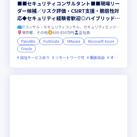
■■セキュリティコンサルタント■■現場リー
ダー候補／リスク評価・CSIRT支援・脆弱性対
応◆セキュリティ経験者歓迎◎ハイブリッド勤
務｜株式会社ラックの戦略的事業会社
ITコンサル・セキュリティコンサル、セキュリティエンジニア
東京都、その他
600-850万円
正社員
PaloAlto
FortiGate
VMware
Microsoft Azure
Oracle
自社サービスあり
リモートワーク可
服装自由
オンライン選考可