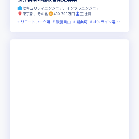
セキュリティエンジニア、インフラエンジニア
東京都、その他
400-700万円
正社員
リモートワーク可
服装自由
副業可
オンライン選考可
フレ