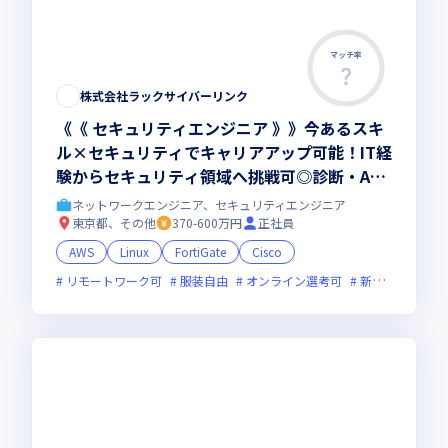
マッチ率
株式会社ラックサイバーリンク
《《 セキュリティエンジニア 》》今あるスキ
ル×セキュリティでキャリアアップ可能！IT経
験からセキュリティ領域へ挑戦可◎診断・AS
M・セキュリティサービス運用
ネットワークエンジニア、セキュリティエンジニア
東京都、その他
370-600万円
正社員
AWS
Linux
FortiGate
Cisco
リモートワーク可
服装自由
オンライン選考可
新技術に積極的