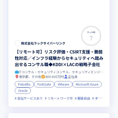
マッチ率
株式会社ラックサイバーリンク
【リモート可】リスク評価・CSIRT支援・脆弱
性対応／インフラ経験からセキュリティへ踏み
出せるコンサル職◆KDDI×LACの戦略子会社
ITコンサル・セキュリティコンサル、セキュリティエンジニア
東京都、その他
400-600万円
正社員
PaloAlto
FortiGate
VMware
Microsoft Azure
Oracle
自社サービスあり
リモートワーク可
服装自由
オンライン選考可