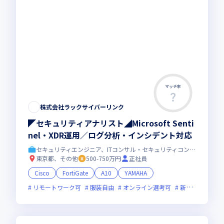
マッチ率
株式会社ラックサイバーリンク
◤セキュリティアナリスト◢Microsoft Senti
nel・XDR運用／ログ分析・インシデント対応
セキュリティエンジニア、ITコンサル・セキュリティコンサル
東京都、その他
500-750万円
正社員
Cisco
FortiGate
A10
YAMAHA
リモートワーク可
服装自由
オンライン選考可
新技術に積極的