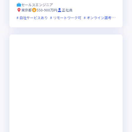
だきます
セールスエンジニア
東京都
550-900万円
正社員
自社サービスあり
リモートワーク可
オンライン選考可
フレッ