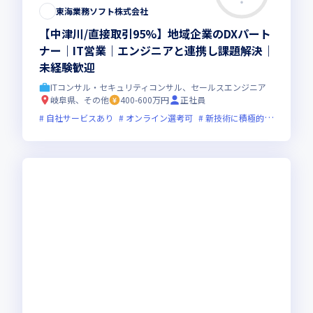
東海業務ソフト株式会社
【中津川/直接取引95%】地域企業のDXパート
ナー｜IT営業｜エンジニアと連携し課題解決｜
未経験歓迎
ITコンサル・セキュリティコンサル、セールスエンジニア
岐阜県、その他
400-600万円
正社員
自社サービスあり
オンライン選考可
新技術に積極的
残業月2