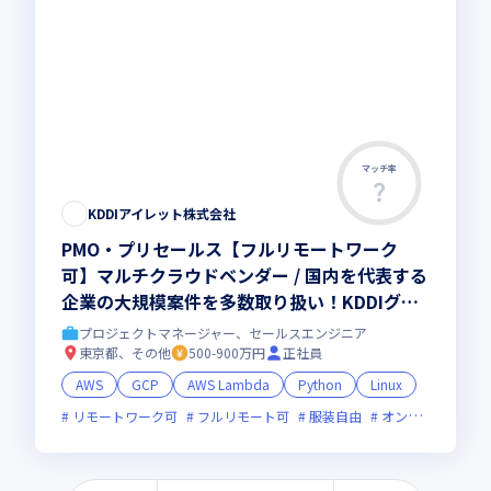
マッチ率
KDDIアイレット株式会社
PMO・プリセールス【フルリモートワーク
可】マルチクラウドベンダー / 国内を代表する
企業の大規模案件を多数取り扱い！KDDIグル
ープ安定待遇★
プロジェクトマネージャー、セールスエンジニア
東京都、その他
500-900万円
正社員
AWS
GCP
AWS Lambda
Python
Linux
リモートワーク可
フルリモート可
服装自由
オンライン選考可