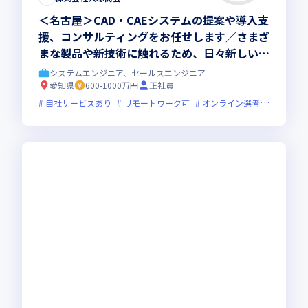
＜名古屋＞CAD・CAEシステムの提案や導入支
援、コンサルティングをお任せします／さまざ
まな製品や新技術に触れるため、日々新しい知
識を吸収して成長できます
システムエンジニア、セールスエンジニア
愛知県
600-1000万円
正社員
自社サービスあり
リモートワーク可
オンライン選考可
フレッ