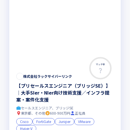
マッチ率
株式会社ラックサイバーリンク
【プリセールスエンジニア（ブリッジSE）】
｜大手SIer・NIer向け技術支援／インフラ提
案・案件化支援
セールスエンジニア、ブリッジSE
東京都、その他
600-900万円
正社員
Cisco
FortiGate
Juniper
VMware
Hyper-V