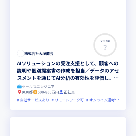
マッチ率
株式会社大塚商会
AIソリューションの受注支援として、顧客への
説明や個別提案書の作成を担当／データのアセ
スメントを通じてAI分析の有効性を評価し、専
門エンジニアへの橋渡し役をお任せします
セールスエンジニア
東京都
500-800万円
正社員
自社サービスあり
リモートワーク可
オンライン選考可
フレッ