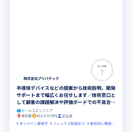
マッチ率
株式会社プリバテック
半導体デバイスなどの提案から技術説明、開発
サポートまで幅広くお任せします／技術窓口と
して顧客の課題解決や評価ボードでの不具合検
証を担当していただきます
セールスエンジニア
東京都
450-670万円
正社員
オンライン選考可
フレックス制度あり
新技術に積極的
面接1