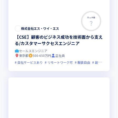
マッチ率
株式会社エス・ワイ・エス
【CSE】顧客のビジネス成功を技術面から支え
る/カスタマーサクセスエンジニア
セールスエンジニア
東京都
500-650万円
正社員
自社サービスあり
リモートワーク可
服装自由
副業可
オン