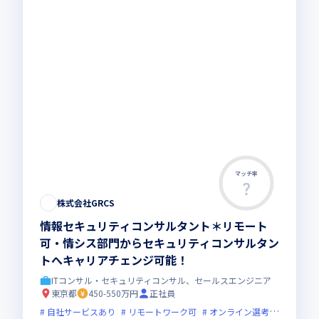
マッチ率
株式会社GRCS
情報セキュリティコンサルタント＊リモート
可・情シス部門からセキュリティコンサルタン
トへキャリアチェンジ可能！
ITコンサル・セキュリティコンサル、セールスエンジニア
東京都
450-550万円
正社員
自社サービスあり
リモートワーク可
オンライン選考可
フレッ