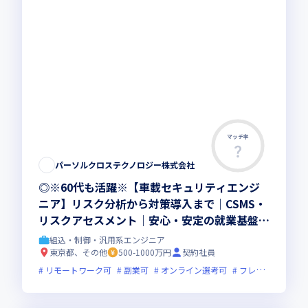
マッチ率
パーソルクロステクノロジー株式会社
◎※60代も活躍※【車載セキュリティエンジ
ニア】リスク分析から対策導入まで｜CSMS・
リスクアセスメント｜安心・安定の就業基盤｜
東証プライム上場G
組込・制御・汎用系エンジニア
東京都、その他
500-1000万円
契約社員
リモートワーク可
副業可
オンライン選考可
フレックス制度あり