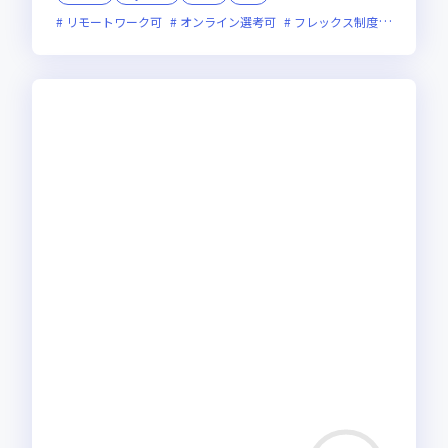
リモートワーク可
オンライン選考可
フレックス制度あり
残業