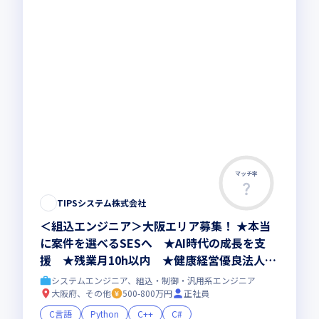
マッチ率
TIPSシステム株式会社
＜組込エンジニア＞大阪エリア募集！ ★本当
に案件を選べるSESへ ★AI時代の成長を支
援 ★残業月10h以内 ★健康経営優良法人20
26認定
システムエンジニア、組込・制御・汎用系エンジニア
大阪府、その他
500-800万円
正社員
C言語
Python
C++
C#