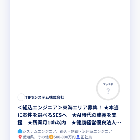
マッチ率
TIPSシステム株式会社
＜組込エンジニア＞東海エリア募集！ ★本当
に案件を選べるSESへ ★AI時代の成長を支
援 ★残業月10h以内 ★健康経営優良法人20
26認定
システムエンジニア、組込・制御・汎用系エンジニア
愛知県、その他
500-800万円
正社員