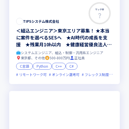
マッチ率
TIPSシステム株式会社
＜組込エンジニア＞東京エリア募集！ ★本当
に案件を選べるSESへ ★AI時代の成長を支
援 ★残業月10h以内 ★健康経営優良法人20
26認定
システムエンジニア、組込・制御・汎用系エンジニア
東京都、その他
500-800万円
正社員
C言語
Python
C++
C#
リモートワーク可
オンライン選考可
フレックス制度あり
残業