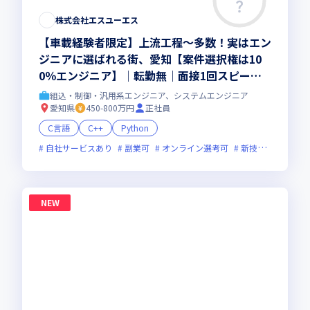
株式会社エスユーエス
【車載経験者限定】上流工程～多数！実はエン
ジニアに選ばれる街、愛知【案件選択権は10
0％エンジニア】│転勤無│面接1回スピード
選考で負担少なく│福利厚生・研修制度充実
組込・制御・汎用系エンジニア、システムエンジニア
愛知県
450-800万円
正社員
C言語
C++
Python
自社サービスあり
副業可
オンライン選考可
新技術に積極的
NEW