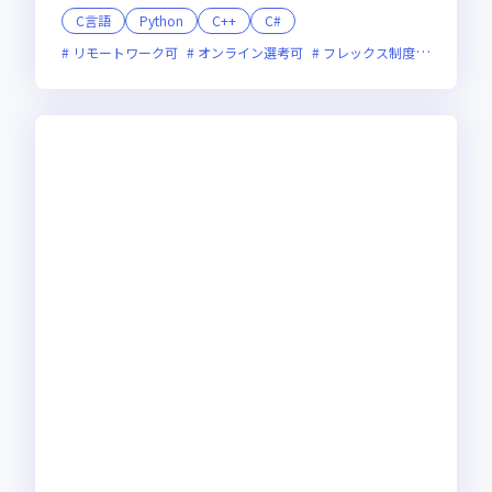
C言語
Python
C++
C#
リモートワーク可
オンライン選考可
フレックス制度あり
残業