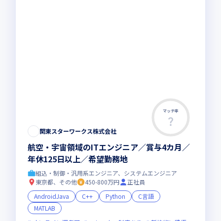
マッチ率
関東スターワークス株式会社
航空・宇宙領域のITエンジニア／賞与4カ月／
年休125日以上／希望勤務地
組込・制御・汎用系エンジニア、システムエンジニア
東京都、その他
450-800万円
正社員
AndroidJava
C++
Python
C言語
MATLAB