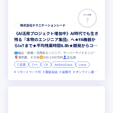
マッチ率
株式会社テクニケーションシード
《AI活用プロジェクト増加中》AI時代でも生き
残る『本物のエンジニア集団』へ★FA機器か
らIoTまで★平均残業時間6.8h★開発からコン
サル領域まで、一気通貫でキャリアを作りたい
組込・制御・汎用系エンジニア、サーバーサイドエンジニア
あなたにオススメの環境です！
東京都、その他
500-1500万円
正社員
C言語
C++
C#
AndroidJava
Linux
リモートワーク可
服装自由
副業可
オンライン選考可
新規