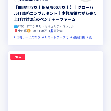
【■現年収以上保証/900万以上】｜グローバ
ルIT戦略コンサルタント｜少数精鋭ながら売り
上げ昨対2倍のベンチャーファーム
PMO、ITコンサル・セキュリティコンサル
東京都
900-1100万円
正社員
自社サービスあり
リモートワーク可
服装自由
副業可
オン
NEW