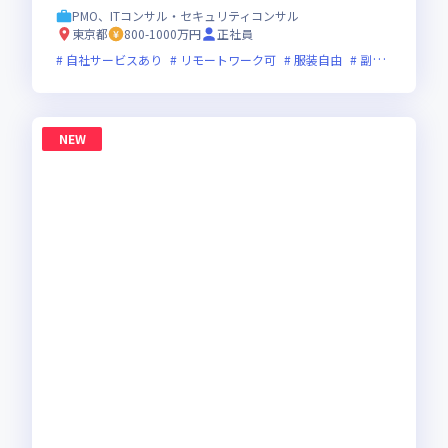
PMO、ITコンサル・セキュリティコンサル
東京都
800-1000万円
正社員
自社サービスあり
リモートワーク可
服装自由
副業可
オン
NEW