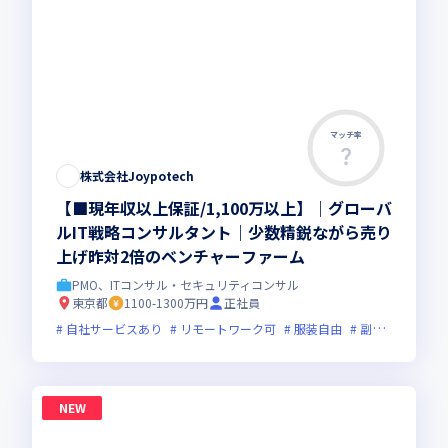
マッチ率
株式会社Joypotech
【■現年収以上保証/1,100万以上】｜グローバ
ルIT戦略コンサルタント｜少数精鋭ながら売り
上げ昨対2倍のベンチャーファーム
PMO、ITコンサル・セキュリティコンサル
東京都
1100-1300万円
正社員
自社サービスあり
リモートワーク可
服装自由
副業可
オン
NEW