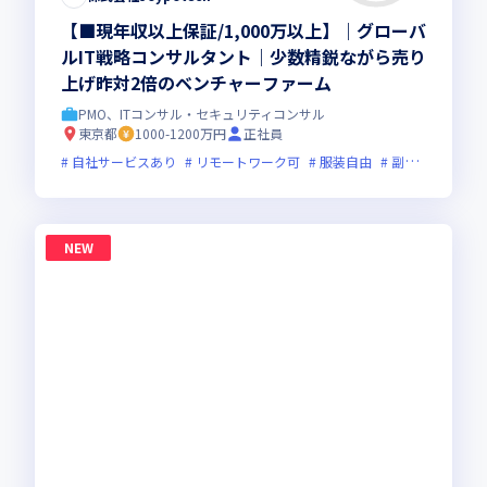
【■現年収以上保証/1,000万以上】｜グローバ
ルIT戦略コンサルタント｜少数精鋭ながら売り
上げ昨対2倍のベンチャーファーム
PMO、ITコンサル・セキュリティコンサル
東京都
1000-1200万円
正社員
自社サービスあり
リモートワーク可
服装自由
副業可
オン
NEW