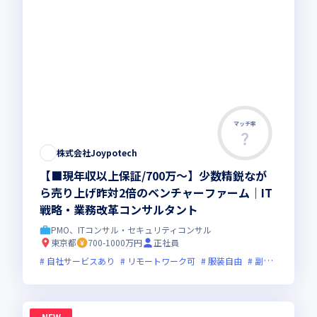
マッチ率
株式会社Joypotech
【■現年収以上保証/700万～】少数精鋭なが
ら売り上げ昨対2倍のベンチャーファーム｜IT
戦略・業務改革コンサルタント
PMO、ITコンサル・セキュリティコンサル
東京都
700-1000万円
正社員
自社サービスあり
リモートワーク可
服装自由
副業可
オン
NEW