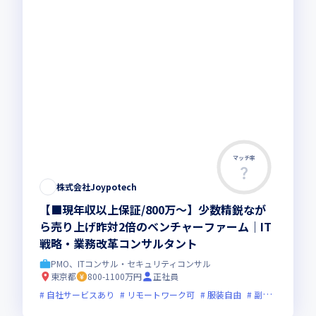
マッチ率
株式会社Joypotech
【■現年収以上保証/800万～】少数精鋭なが
ら売り上げ昨対2倍のベンチャーファーム｜IT
戦略・業務改革コンサルタント
PMO、ITコンサル・セキュリティコンサル
東京都
800-1100万円
正社員
自社サービスあり
リモートワーク可
服装自由
副業可
オン