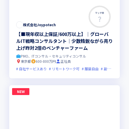
マッチ率
株式会社Joypotech
【■現年収以上保証/600万以上】｜グローバ
ルIT戦略コンサルタント｜少数精鋭ながら売り
上げ昨対2倍のベンチャーファーム
PMO、ITコンサル・セキュリティコンサル
東京都
600-800万円
正社員
自社サービスあり
リモートワーク可
服装自由
副業可
オン
NEW