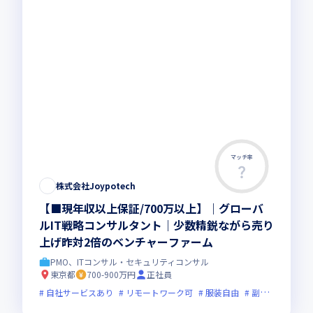
マッチ率
株式会社Joypotech
【■現年収以上保証/700万以上】｜グローバ
ルIT戦略コンサルタント｜少数精鋭ながら売り
上げ昨対2倍のベンチャーファーム
PMO、ITコンサル・セキュリティコンサル
東京都
700-900万円
正社員
自社サービスあり
リモートワーク可
服装自由
副業可
オン