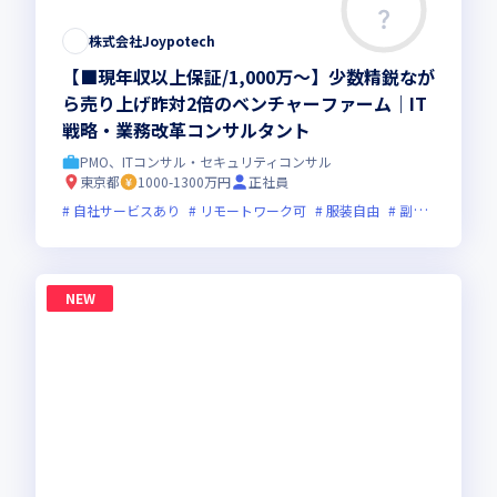
株式会社Joypotech
【■現年収以上保証/1,000万～】少数精鋭なが
ら売り上げ昨対2倍のベンチャーファーム｜IT
戦略・業務改革コンサルタント
PMO、ITコンサル・セキュリティコンサル
東京都
1000-1300万円
正社員
自社サービスあり
リモートワーク可
服装自由
副業可
オン
NEW