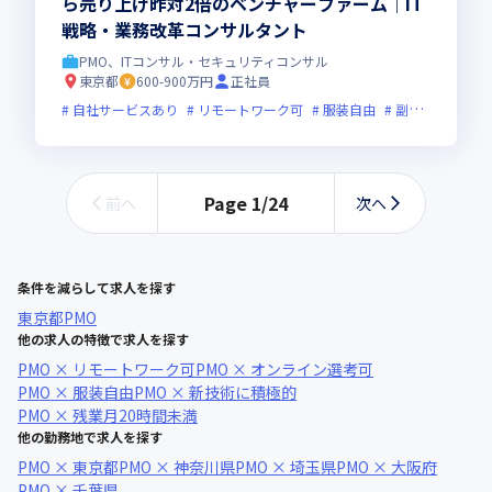
ら売り上げ昨対2倍のベンチャーファーム｜IT
戦略・業務改革コンサルタント
PMO、ITコンサル・セキュリティコンサル
東京都
600-900万円
正社員
自社サービスあり
リモートワーク可
服装自由
副業可
オン
Page
1
/
24
前へ
次へ
条件を減らして求人を探す
東京都
PMO
他の求人の特徴で求人を探す
PMO × リモートワーク可
PMO × オンライン選考可
PMO × 服装自由
PMO × 新技術に積極的
PMO × 残業月20時間未満
他の勤務地で求人を探す
PMO × 東京都
PMO × 神奈川県
PMO × 埼玉県
PMO × 大阪府
PMO × 千葉県