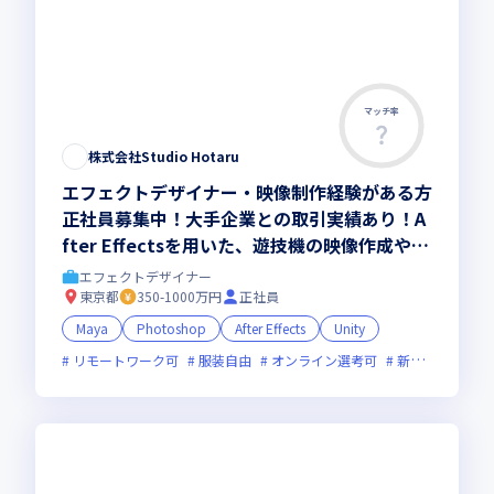
マッチ率
株式会社Studio Hotaru
エフェクトデザイナー・映像制作経験がある方
正社員募集中！大手企業との取引実績あり！A
fter Effectsを用いた、遊技機の映像作成や編
集などをお任せします／少数精鋭のチーム体制
エフェクトデザイナー
で裁量のある業務に挑戦しませんか
東京都
350-1000万円
正社員
Maya
Photoshop
After Effects
Unity
リモートワーク可
服装自由
オンライン選考可
新技術に積極的