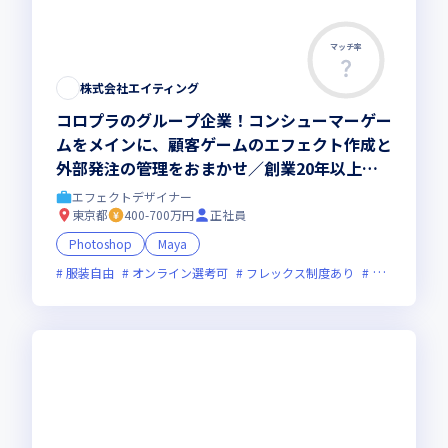
マッチ率
株式会社エイティング
コロプラのグループ企業！コンシューマーゲー
ムをメインに、顧客ゲームのエフェクト作成と
外部発注の管理をおまかせ／創業20年以上の
ゲームデベロッパー
エフェクトデザイナー
東京都
400-700万円
正社員
Photoshop
Maya
服装自由
オンライン選考可
フレックス制度あり
上場企業