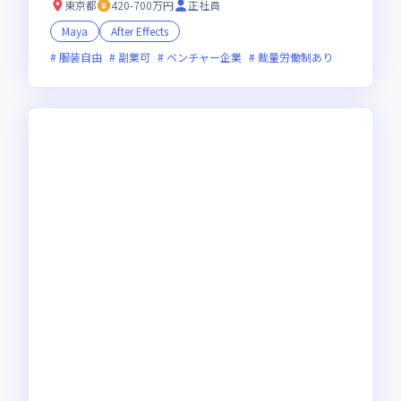
東京都
420-700万円
正社員
Maya
After Effects
服装自由
副業可
ベンチャー企業
裁量労働制あり