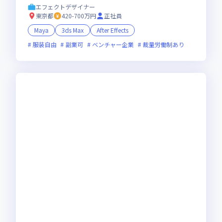
エフェクトデザイナー
東京都
420-700万円
正社員
Maya
3ds Max
After Effects
服装自由
副業可
ベンチャー企業
裁量労働制あり