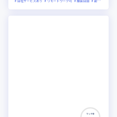
自社サービスあり
リモートワーク可
服装自由
副業可
オン
マッチ率