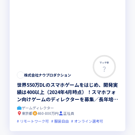
マッチ率
株式会社ナウプロダクション
世界550万DLのスマホゲームをはじめ、開発実
績は400以上（2024年4月時点）！スマホフォ
ン向けゲームのディレクターを募集／長年培っ
てきたノウハウを吸収してスキルアップしませ
ゲームディレクター
んか
東京都
460-800万円
正社員
リモートワーク可
服装自由
オンライン選考可