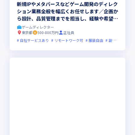
新規IPやメタバースなどゲーム開発のディレク
ション業務全般を幅広くお任せします／企画か
ら設計、品質管理までを担当し、経験や希望に
応じた多様な案件へ参画できます
ゲームディレクター
東京都
500-800万円
正社員
自社サービスあり
リモートワーク可
服装自由
副業可
オン