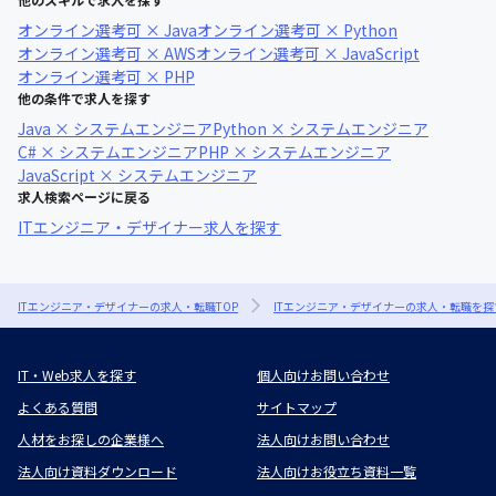
オンライン選考可 × Java
オンライン選考可 × Python
オンライン選考可 × AWS
オンライン選考可 × JavaScript
オンライン選考可 × PHP
他の条件で求人を探す
Java × システムエンジニア
Python × システムエンジニア
C# × システムエンジニア
PHP × システムエンジニア
JavaScript × システムエンジニア
求人検索ページに戻る
ITエンジニア・デザイナー求人を探す
ITエンジニア・デザイナーの求人・転職TOP
ITエンジニア・デザイナーの求人・転職を探
IT・Web求人を探す
個人向けお問い合わせ
よくある質問
サイトマップ
人材をお探しの企業様へ
法人向けお問い合わせ
法人向け資料ダウンロード
法人向けお役立ち資料一覧