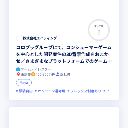
マッチ率
株式会社エイティング
コロプラグループにて、コンシューマーゲーム
を中心とした開発案件の3D背景作成をおまか
せ／さまざまなプラットフォームでのゲーム開
発実績を保有
ゲームディレクター
東京都
400-700万円
正社員
Maya
服装自由
オンライン選考可
フレックス制度あり
上場企業