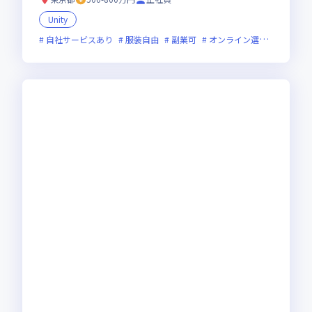
Unity
自社サービスあり
服装自由
副業可
オンライン選考可
新技