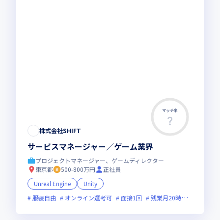
マッチ率
株式会社SHIFT
サービスマネージャー／ゲーム業界
プロジェクトマネージャー、ゲームディレクター
東京都
500-800万円
正社員
Unreal Engine
Unity
服装自由
オンライン選考可
面接1回
残業月20時間未満
上場