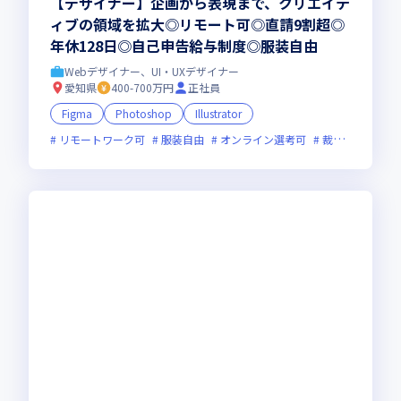
【デザイナー】企画から表現まで、クリエイテ
ィブの領域を拡大◎リモート可◎直請9割超◎
年休128日◎自己申告給与制度◎服装自由
Webデザイナー、UI・UXデザイナー
愛知県
400-700万円
正社員
Figma
Photoshop
Illustrator
リモートワーク可
服装自由
オンライン選考可
裁量労働制あり