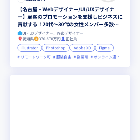
【名古屋・Webデザイナー/UI/UXデザイナ
ー】顧客のプロモーションを支援しビジネスに
貢献する！20代〜30代の女性メンバー多数活
躍中／昇給率100％／リモート可／キャリアパ
UI・UXデザイナー、Webデザイナー
ス無限大／上場企業グループ会社
愛知県
370-670万円
正社員
Illustrator
Photoshop
Adobe XD
Figma
リモートワーク可
服装自由
副業可
オンライン選考可
新技