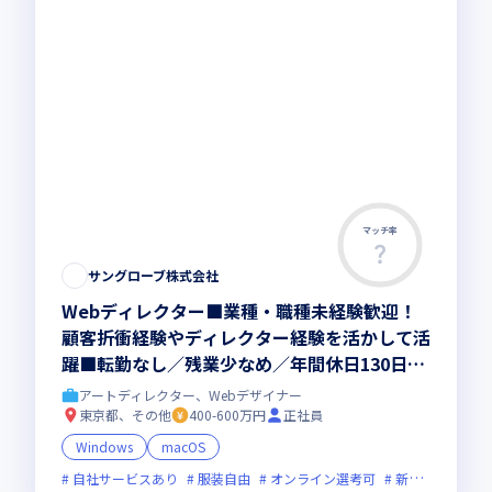
マッチ率
この求人は募集終了しました
サングローブ株式会社
Webディレクター■業種・職種未経験歓迎！
顧客折衝経験やディレクター経験を活かして活
躍■転勤なし／残業少なめ／年間休日130日／
早期昇給・昇格が可能！
アートディレクター、Webデザイナー
東京都、その他
400-600万円
正社員
Windows
macOS
自社サービスあり
服装自由
オンライン選考可
新技術に積極的