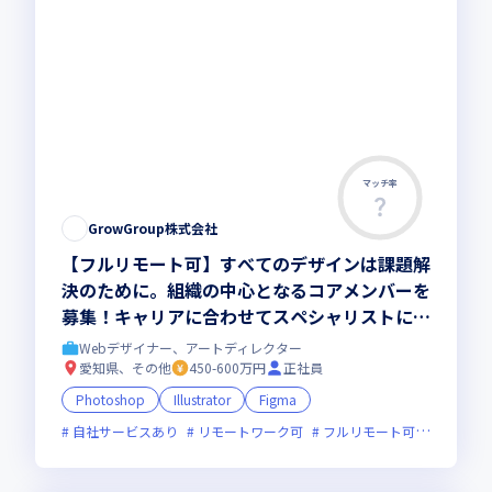
マッチ率
GrowGroup株式会社
【フルリモート可】すべてのデザインは課題解
決のために。組織の中心となるコアメンバーを
募集！キャリアに合わせてスペシャリストにも
マネージャーにもなれるポジション
Webデザイナー、アートディレクター
愛知県、その他
450-600万円
正社員
Photoshop
Illustrator
Figma
自社サービスあり
リモートワーク可
フルリモート可
服装自由