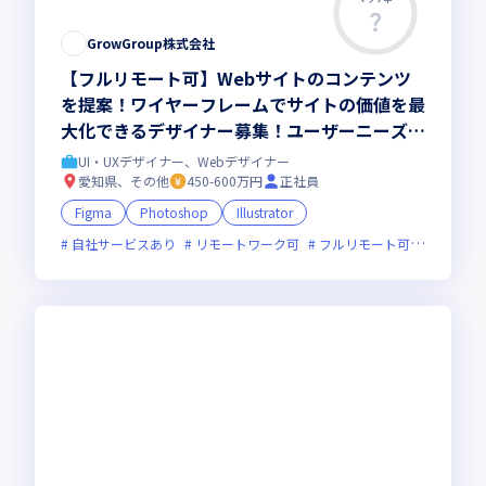
この求人は募集終了しました
GrowGroup株式会社
【フルリモート可】Webサイトのコンテンツ
を提案！ワイヤーフレームでサイトの価値を最
大化できるデザイナー募集！ユーザーニーズに
合わせた最適なコンテンツ、ワイヤーフレーム
UI・UXデザイナー、Webデザイナー
の制作をお任せ！
愛知県、その他
450-600万円
正社員
Figma
Photoshop
Illustrator
自社サービスあり
リモートワーク可
フルリモート可
服装自由