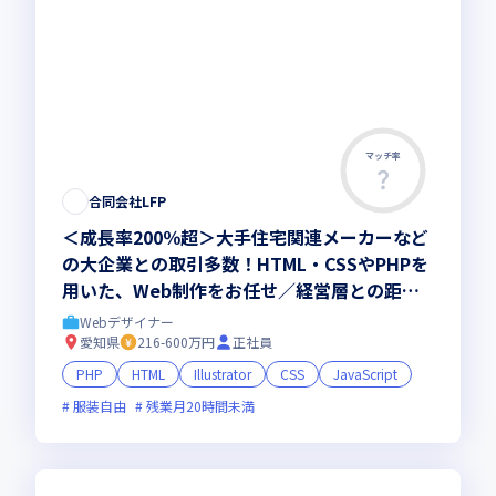
マッチ率
合同会社LFP
＜成長率200％超＞大手住宅関連メーカーなど
の大企業との取引多数！HTML・CSSやPHPを
用いた、Web制作をお任せ／経営層との距離
が近いアットホームな職場環境
Webデザイナー
愛知県
216-600万円
正社員
PHP
HTML
Illustrator
CSS
JavaScript
服装自由
残業月20時間未満