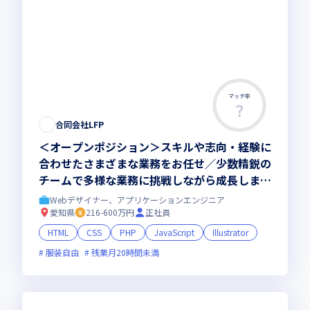
マッチ率
合同会社LFP
＜オープンポジション＞スキルや志向・経験に
合わせたさまざまな業務をお任せ／少数精鋭の
チームで多様な業務に挑戦しながら成長しませ
んか
Webデザイナー、アプリケーションエンジニア
愛知県
216-600万円
正社員
HTML
CSS
PHP
JavaScript
Illustrator
服装自由
残業月20時間未満