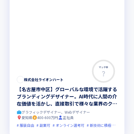
マッチ率
株式会社ライオンハート
【名古屋市中区】グローバルな環境で活躍する
ブランディングデザイナー。AI時代に人間の介
在価値を活かし、直接取引で様々な業界のクリ
エイティブを推進。
グラフィックデザイナー、Webデザイナー
愛知県
400-600万円
正社員
服装自由
副業可
オンライン選考可
新技術に積極的
ベンチ