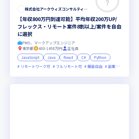
株式会社アークウィズコンサルティング
【年収800万円到達可能】平均年収200万UP/
フレックス・リモート案件8割以上/案件を自由
に選択
PMO、マークアップエンジニア
東京都
400-1498万円
正社員
JavaScript
Java
React
C#
Python
リモートワーク可
フルリモート可
服装自由
副業可
オンラ