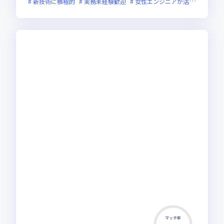
新技術に積極的
実務未経験歓迎
女性エンジニアが活躍中
裁量
マッチ率