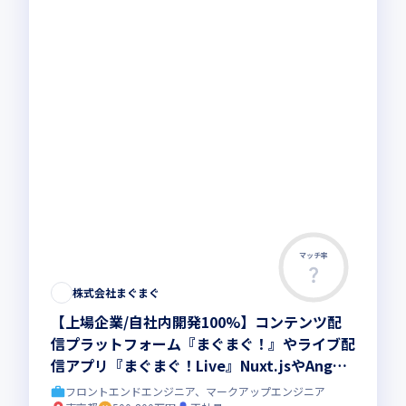
マッチ率
この求人は募集終了しました
株式会社まぐまぐ
【上場企業/自社内開発100%】コンテンツ配
信プラットフォーム『まぐまぐ！』やライブ配
信アプリ『まぐまぐ！Live』Nuxt.jsやAngula
rの開発経験を活かしませんか？
フロントエンドエンジニア、マークアップエンジニア