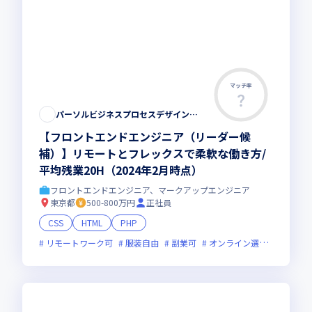
マッチ率
この求人は募集終了しました
パーソルビジネスプロセスデザイン株式会社
【フロントエンドエンジニア（リーダー候
補）】リモートとフレックスで柔軟な働き方/
平均残業20H（2024年2月時点）
フロントエンドエンジニア、マークアップエンジニア
東京都
500-800万円
正社員
CSS
HTML
PHP
リモートワーク可
服装自由
副業可
オンライン選考可
フレ