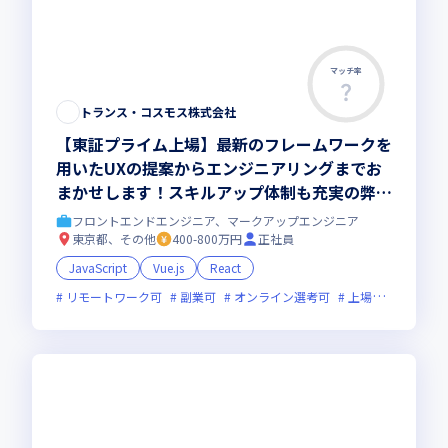
マッチ率
この求人は募集終了しました
トランス・コスモス株式会社
【東証プライム上場】最新のフレームワークを
用いたUXの提案からエンジニアリングまでお
まかせします！スキルアップ体制も充実の弊社
で市場価値の高いエンジニアを目指しません
フロントエンドエンジニア、マークアップエンジニア
か？
東京都、その他
400-800万円
正社員
JavaScript
Vue.js
React
リモートワーク可
副業可
オンライン選考可
上場企業