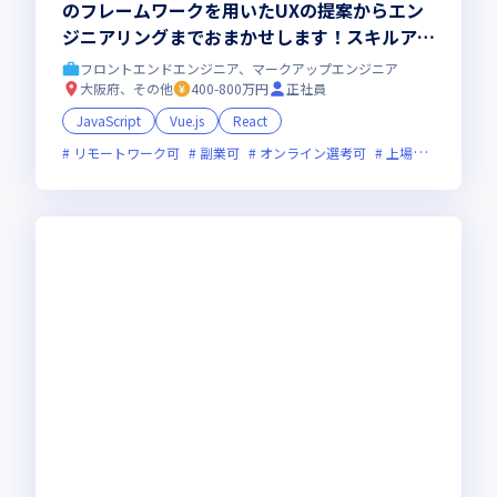
のフレームワークを用いたUXの提案からエン
ジニアリングまでおまかせします！スキルアッ
プ体制も充実の弊社で市場価値の高いエンジニ
フロントエンドエンジニア、マークアップエンジニア
アを目指しませんか？
大阪府、その他
400-800万円
正社員
JavaScript
Vue.js
React
リモートワーク可
副業可
オンライン選考可
上場企業