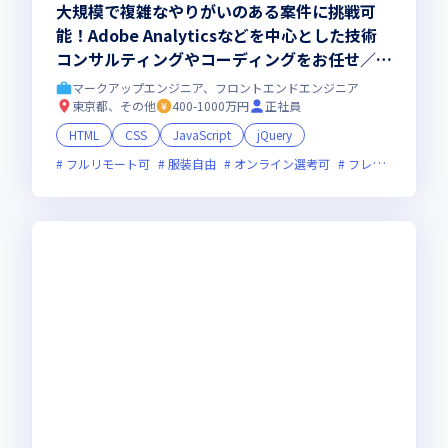
大規模で複雑なやりがいのある案件に挑戦可
能！Adobe Analyticsなどを中心とした技術
コンサルティングやコーディングをお任せ／最
新の技術に関われます
マークアップエンジニア、フロントエンドエンジニア
東京都、その他
400-1000万円
正社員
HTML
CSS
JavaScript
jQuery
フルリモート可
服装自由
オンライン選考可
フレックス制度あり