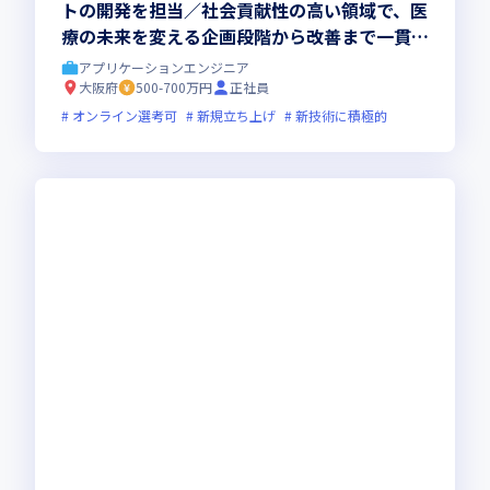
トの開発を担当／社会貢献性の高い領域で、医
療の未来を変える企画段階から改善まで一貫し
たプロダクト創りに挑戦をしませんか
アプリケーションエンジニア
大阪府
500-700万円
正社員
オンライン選考可
新規立ち上げ
新技術に積極的