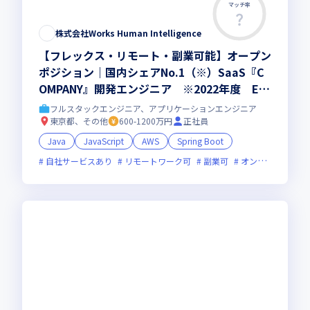
マッチ率
株式会社Works Human Intelligence
【フレックス・リモート・副業可能】オープン
ポジション｜国内シェアNo.1（※）SaaS『C
OMPANY』開発エンジニア ※2022年度 ER
P市場 - 人事・給与業務分野：ベンダー別売上
フルスタックエンジニア、アプリケーションエンジニア
金額シェア 出典：ITR「ITR Market View：
東京都、その他
600-1200万円
正社員
ERP市場2024」
Java
JavaScript
AWS
Spring Boot
自社サービスあり
リモートワーク可
副業可
オンライン選考可