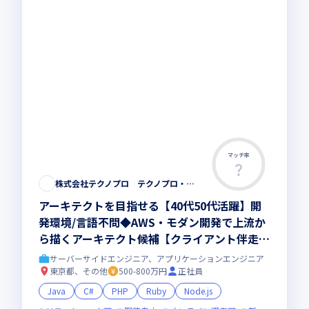
マッチ率
株式会社テクノプロ テクノプロ・エンジニアリング社
アーキテクトを目指せる【40代50代活躍】開
発環境/言語不問◆AWS・モダン開発で上流か
ら描くアーキテクト候補【クライアント伴走型
のフルスタック・リードエンジニア 】大手直
サーバーサイドエンジニア、アプリケーションエンジニア
取引・最先端プロジェクト多数／残業少・福利
東京都、その他
500-800万円
正社員
厚生◎
Java
C#
PHP
Ruby
Node.js