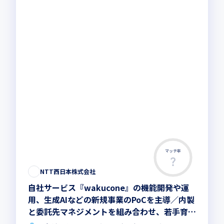
マッチ率
NTT西日本株式会社
自社サービス『wakucone』の機能開発や運
用、生成AIなどの新規事業のPoCを主導／内製
と委託先マネジメントを組み合わせ、若手育成
を含め一気通貫で担当します