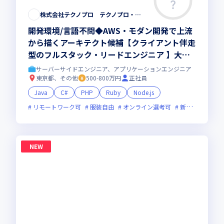
株式会社テクノプロ テクノプロ・エンジニアリング社
開発環境/言語不問◆AWS・モダン開発で上流
から描くアーキテクト候補【クライアント伴走
型のフルスタック・リードエンジニア 】大手
直取引・最先端プロジェクト多数／残業少・福
サーバーサイドエンジニア、アプリケーションエンジニア
利厚生◎
東京都、その他
500-800万円
正社員
Java
C#
PHP
Ruby
Node.js
リモートワーク可
服装自由
オンライン選考可
新技術に積極的
NEW