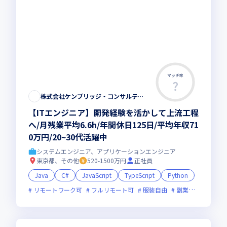
マッチ率
株式会社ケンブリッジ・コンサルティング
【ITエンジニア】開発経験を活かして上流工程
へ/月残業平均6.6h/年間休日125日/平均年収71
0万円/20~30代活躍中
システムエンジニア、アプリケーションエンジニア
東京都、その他
520-1500万円
正社員
Java
C#
JavaScript
TypeScript
Python
リモートワーク可
フルリモート可
服装自由
副業可
オンラ