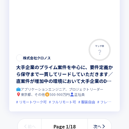
マッチ率
株式会社クロノス
大手企業のプライム案件を中心に、要件定義か
ら保守まで一貫してリードしていただきます／
直案件が増加中の環境において大手企業のDX
案件を通じて着実に経験を積みませんか
アプリケーションエンジニア、プロジェクトリーダー
東京都、その他
500-900万円
正社員
リモートワーク可
フルリモート可
服装自由
フレックス制度あり
Page
1
/
18
前へ
次へ