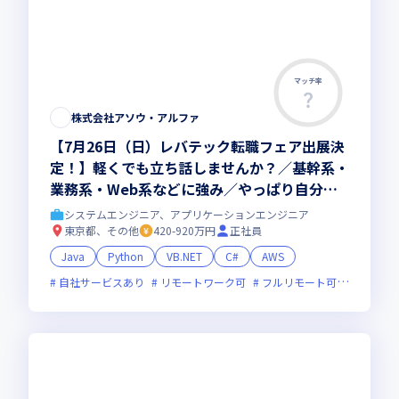
マッチ率
株式会社アソウ・アルファ
【7月26日（日）レバテック転職フェア出展決
定！】軽くでも立ち話しませんか？／基幹系・
業務系・Web系などに強み／やっぱり自分で
もシステム開発したい／AIとの共存／現年収は
システムエンジニア、アプリケーションエンジニア
キープしたい／できる限り通勤時間は少ない方
東京都、その他
420-920万円
正社員
がいい／技術だけでなく人としても頼られる存
Java
Python
VB.NET
C#
AWS
在になりたい／部活での交流もできると嬉しい
自社サービスあり
リモートワーク可
フルリモート可
オンライ
（ゲーム部、サッカー部、資産運用部、徒歩
部、地図部などメジャーなものからマニアック
なものまで）