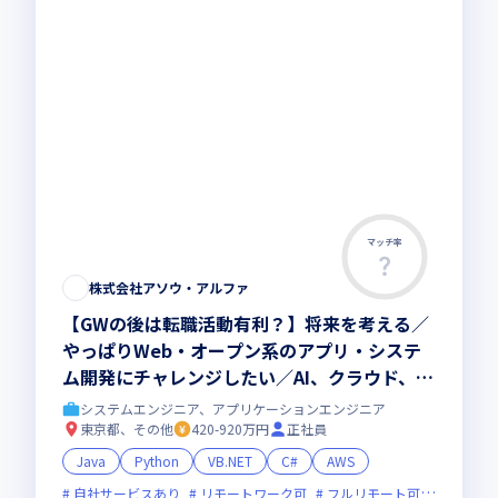
マッチ率
株式会社アソウ・アルファ
【GWの後は転職活動有利？】将来を考える／
やっぱりWeb・オープン系のアプリ・システ
ム開発にチャレンジしたい／AI、クラウド、D
Xなど最先端案件にも興味がある／現年収はキ
システムエンジニア、アプリケーションエンジニア
ープしたい／できる限り通勤時間は少ない方が
東京都、その他
420-920万円
正社員
いい／技術だけでなく人としても頼られる存在
Java
Python
VB.NET
C#
AWS
になりたい
自社サービスあり
リモートワーク可
フルリモート可
オンライ