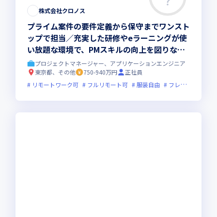
株式会社クロノス
プライム案件の要件定義から保守までワンスト
ップで担当／充実した研修やeラーニングが使
い放題な環境で、PMスキルの向上を図りなが
ら大手企業のDX案件で活躍しませんか
プロジェクトマネージャー、アプリケーションエンジニア
東京都、その他
750-940万円
正社員
リモートワーク可
フルリモート可
服装自由
フレックス制度あり