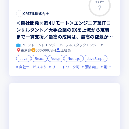
マッチ率
CREFIL株式会社
＜自社開発×週4リモート＞エンジニア兼ITコ
ンサルタント／大手企業のDXを上流から定着
まで一貫支援／最高の成果は、最高の空気か
ら。機嫌よく働く、を戦略的に実践するプロ集
フロントエンドエンジニア、フルスタックエンジニア
団
東京都
500-900万円
正社員
Java
React
Vue.js
Node.js
JavaScript
自社サービスあり
リモートワーク可
服装自由
副業可
オン