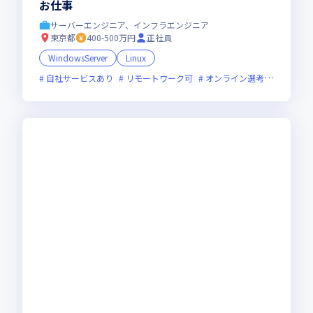
お仕事
サーバーエンジニア、インフラエンジニア
東京都
400-500万円
正社員
WindowsServer
Linux
自社サービスあり
リモートワーク可
オンライン選考可
新技術