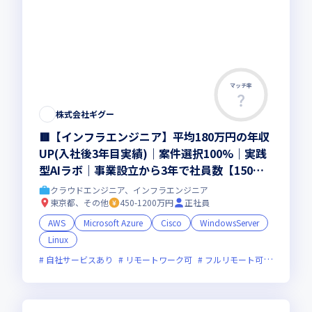
マッチ率
株式会社ギグー
🟥【インフラエンジニア】平均180万円の年収
UP(入社後3年目実績)｜案件選択100%｜実践
型AIラボ｜事業設立から3年で社員数【150
名】を突破！｜【AI・DX戦略で急成長企業】
クラウドエンジニア、インフラエンジニア
東京都、その他
450-1200万円
正社員
AWS
Microsoft Azure
Cisco
WindowsServer
Linux
自社サービスあり
リモートワーク可
フルリモート可
服装自由