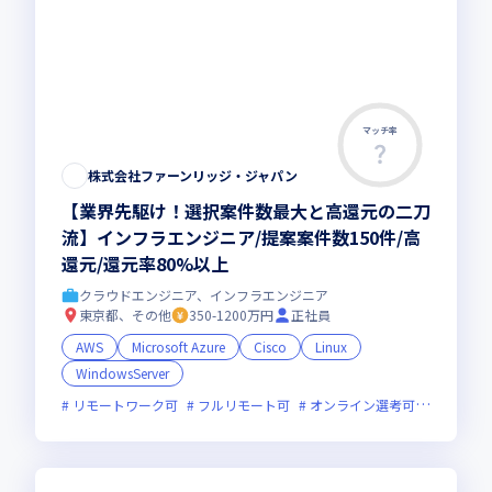
マッチ率
株式会社ファーンリッジ・ジャパン
【業界先駆け！選択案件数最大と高還元の二刀
流】インフラエンジニア/提案案件数150件/高
還元/還元率80%以上
クラウドエンジニア、インフラエンジニア
東京都、その他
350-1200万円
正社員
AWS
Microsoft Azure
Cisco
Linux
WindowsServer
リモートワーク可
フルリモート可
オンライン選考可
フレック