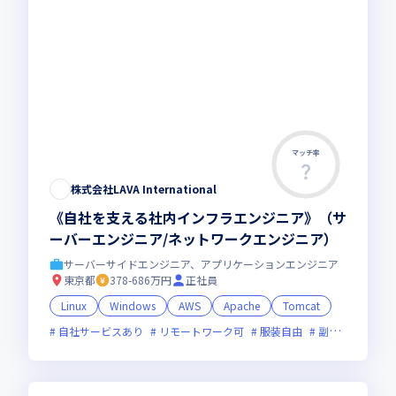
マッチ率
株式会社LAVA International
《自社を支える社内インフラエンジニア》（サ
ーバーエンジニア/ネットワークエンジニア）
サーバーサイドエンジニア、アプリケーションエンジニア
東京都
378-686万円
正社員
Linux
Windows
AWS
Apache
Tomcat
自社サービスあり
リモートワーク可
服装自由
副業可
オン