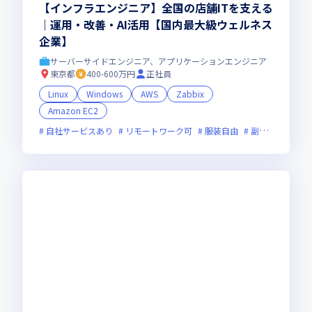
【インフラエンジニア】全国の店舗ITを支える
｜運用・改善・AI活用【国内最大級ウェルネス
企業】
サーバーサイドエンジニア、アプリケーションエンジニア
東京都
400-600万円
正社員
Linux
Windows
AWS
Zabbix
Amazon EC2
自社サービスあり
リモートワーク可
服装自由
副業可
オン