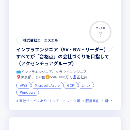
マッチ率
株式会社エーエスエル
インフラエンジニア（SV・NW・リーダー）／
すべてが「合格点」の会社づくりを目指して
（アクセンチュアグループ）
インフラエンジニア、クラウドエンジニア
東京都、その他
550-1000万円
正社員
AWS
Microsoft Azure
GCP
Linux
Windows
自社サービスあり
リモートワーク可
服装自由
副業可
オン