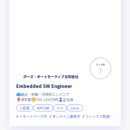
マッチ率
ボーズ・オートモーティブ合同会社
Embedded SW Engineer
組込・制御・汎用系エンジニア
東京都
700-1200万円
正社員
C言語
MATLAB
C++
Linux
リモートワーク可
オンライン選考可
フレックス制度あり
新技