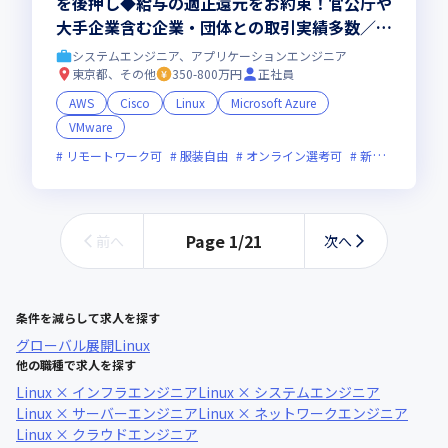
を後押し◆給与の適正還元をお約束！官公庁や
大手企業含む企業・団体との取引実績多数／2
025年ホワイト企業・健康優良企業認定取得／
システムエンジニア、アプリケーションエンジニア
年休130日
東京都、その他
350-800万円
正社員
AWS
Cisco
Linux
Microsoft Azure
VMware
リモートワーク可
服装自由
オンライン選考可
新規立ち上げ
Page
1
/
21
前へ
次へ
条件を減らして求人を探す
グローバル展開
Linux
他の職種で求人を探す
Linux × インフラエンジニア
Linux × システムエンジニア
Linux × サーバーエンジニア
Linux × ネットワークエンジニア
Linux × クラウドエンジニア