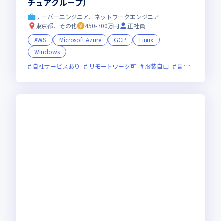
チュアグループ）
サーバーエンジニア、ネットワークエンジニア
東京都、その他
450-700万円
正社員
AWS
Microsoft Azure
GCP
Linux
Windows
自社サービスあり
リモートワーク可
服装自由
副業可
オン