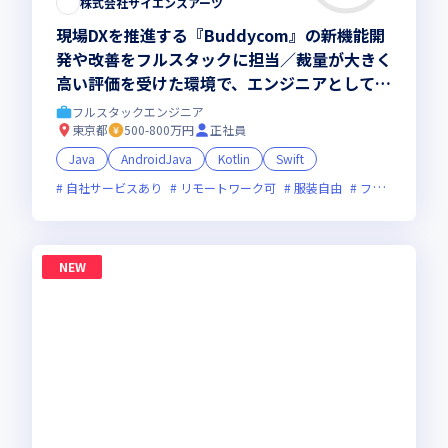
株式会社サイエンスアーツ
現場DXを推進する『Buddycom』の新機能開
発や改善をフルスタックに担当／裁量が大きく
高い評価を受けた環境で、エンジニアとして一
生役立つスキルが身につきます
フルスタックエンジニア
東京都
500-800万円
正社員
Java
AndroidJava
Kotlin
Swift
自社サービスあり
リモートワーク可
服装自由
フレックス制度あり
NEW