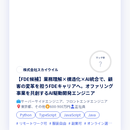
マッチ率
株式会社スカイウイル
【FDE候補】業務理解×構造化×AI統合で、顧
客の変革を担うFDEキャリアへ。オファリング
事業を共創するAI駆動開発エンジニア
サーバーサイドエンジニア、フロントエンドエンジニア
東京都、その他
600-900万円
正社員
Python
TypeScript
JavaScript
Java
リモートワーク可
服装自由
副業可
オンライン選考可
新規