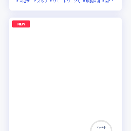
自社サービスあり
リモートワーク可
服装自由
副業可
フレ
NEW
マッチ率