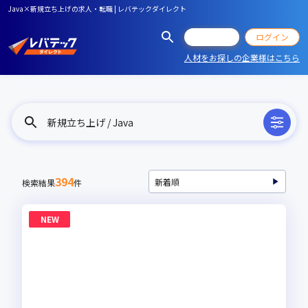
Java×新規立ち上げの求人・転職 | レバテックダイレクト
会員登録
ログイン
人材をお探しの企業様はこちら
新規立ち上げ / Java
394
検索結果
件
NEW