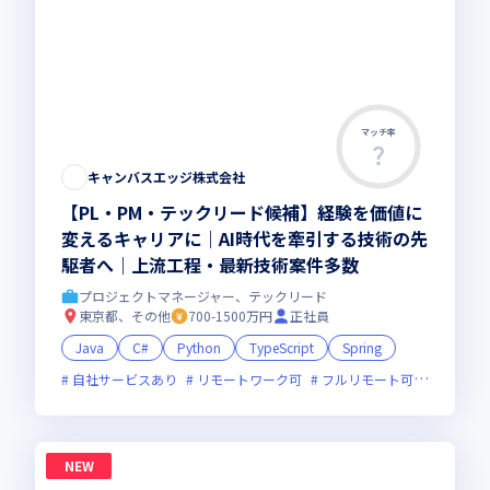
マッチ率
キャンバスエッジ株式会社
【PL・PM・テックリード候補】経験を価値に
変えるキャリアに｜AI時代を牽引する技術の先
駆者へ｜上流工程・最新技術案件多数
プロジェクトマネージャー、テックリード
東京都、その他
700-1500万円
正社員
Java
C#
Python
TypeScript
Spring
自社サービスあり
リモートワーク可
フルリモート可
服装自由
NEW