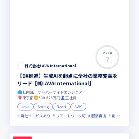
マッチ率
株式会社LAVA International
【DX推進】生成AIを起点に全社の業務変革を
リード【㈱LAVAI nternational】
社内SE、サーバーサイドエンジニア
東京都
500-626万円
正社員
Java
Spring
React
AWS
自社サービスあり
リモートワーク可
服装自由
副業可
オン