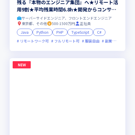
残る『本物のエンジニア集団』へ★リモート活
用9割★平均残業時間6.8h★開発からコンサル
領域まで、一気通貫でキャリアを作りたいあな
サーバーサイドエンジニア、フロントエンドエンジニア
たにオススメの環境です！
東京都、その他
500-1500万円
正社員
Java
Python
PHP
TypeScript
C#
リモートワーク可
フルリモート可
服装自由
副業可
オンラ
NEW