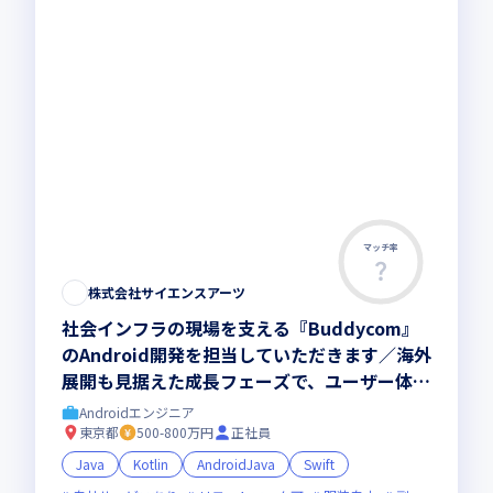
マッチ率
株式会社サイエンスアーツ
社会インフラの現場を支える『Buddycom』
のAndroid開発を担当していただきます／海外
展開も見据えた成長フェーズで、ユーザー体験
の向上に直接貢献できます
Androidエンジニア
東京都
500-800万円
正社員
Java
Kotlin
AndroidJava
Swift