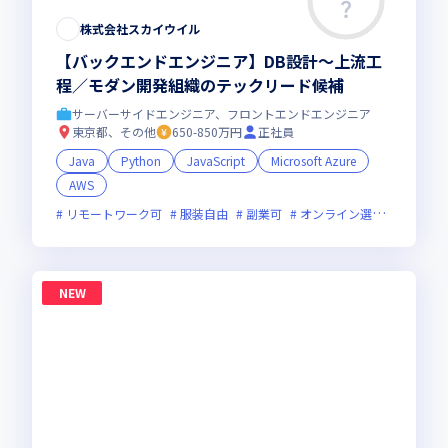
株式会社スカイウイル
【バックエンドエンジニア】DB設計〜上流工
程／モダン開発組織のテックリード候補
サーバーサイドエンジニア、フロントエンドエンジニア
東京都、その他
650-850万円
正社員
Java
Python
JavaScript
Microsoft Azure
AWS
リモートワーク可
服装自由
副業可
オンライン選考可
新規
NEW