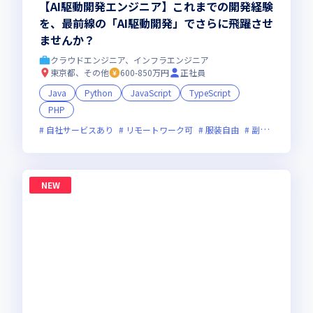
【AI駆動開発エンジニア】これまでの開発経験
を、最前線の「AI駆動開発」でさらに飛躍させ
ませんか？
クラウドエンジニア、インフラエンジニア
東京都、その他
600-850万円
正社員
Java
Python
JavaScript
TypeScript
PHP
自社サービスあり
リモートワーク可
服装自由
副業可
オン
NEW