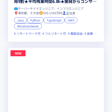
用9割★平均残業時間6.8h★開発からコンサル
領域まで、一気通貫でキャリアを作りたいあな
サーバーサイドエンジニア、インフラエンジニア
たにオススメの環境です！
東京都、その他
500-1500万円
正社員
Java
Python
TypeScript
AWS
WindowsServer
リモートワーク可
フルリモート可
服装自由
副業可
オンラ
NEW