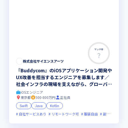
マッチ率
株式会社サイエンスアーツ
『Buddycom』のiOSアプリケーション開発や
UX改善を担当するエンジニアを募集します／
社会インフラの現場を支えながら、グローバル
な成長フェーズで力を発揮しませんか
iOSエンジニア
東京都
500-800万円
正社員
Swift
Java
Kotlin
自社サービスあり
リモートワーク可
服装自由
副業可
フレ