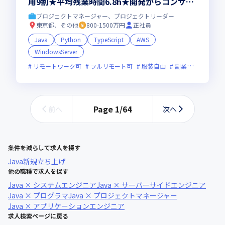
用9割★平均残業時間6.8h★開発からコンサル
領域まで、一気通貫でキャリアを作りたいあな
プロジェクトマネージャー、プロジェクトリーダー
たにオススメの環境です！
東京都、その他
800-1500万円
正社員
Java
Python
TypeScript
AWS
WindowsServer
リモートワーク可
フルリモート可
服装自由
副業可
オンラ
Page
1
/
64
前へ
次へ
条件を減らして求人を探す
Java
新規立ち上げ
他の職種で求人を探す
Java × システムエンジニア
Java × サーバーサイドエンジニア
Java × プログラマ
Java × プロジェクトマネージャー
Java × アプリケーションエンジニア
求人検索ページに戻る