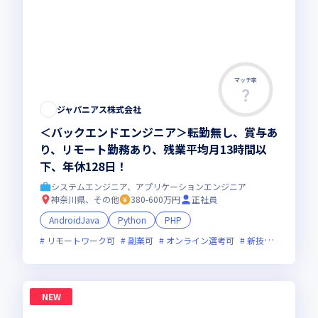
マッチ率
ジャパニアス株式会社
＜バックエンドエンジニア＞転勤無し、賞与あ
り、リモート勤務あり、残業平均月13時間以
下、年休128日！
システムエンジニア、アプリケーションエンジニア
神奈川県、その他
380-600万円
正社員
AndroidJava
Python
PHP
リモートワーク可
副業可
オンライン選考可
新技術に積極的
NEW