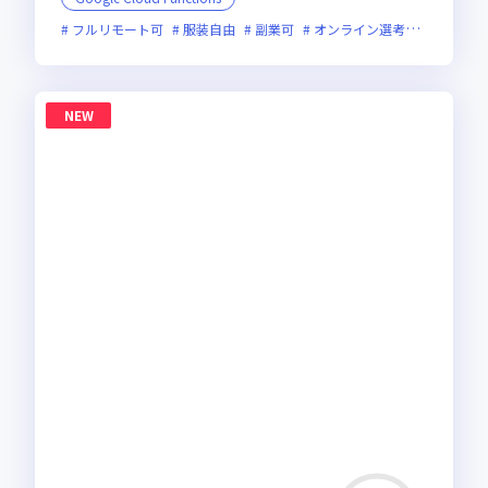
フルリモート可
服装自由
副業可
オンライン選考可
フレッ
NEW