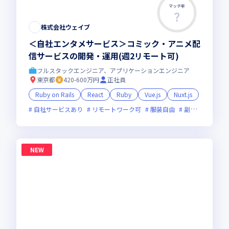
マッチ率
株式会社ウェイブ
＜自社エンタメサービス＞コミック・アニメ配
信サービスの開発・運用(週2リモート可)
フルスタックエンジニア、アプリケーションエンジニア
東京都
420-600万円
正社員
Ruby on Rails
React
Ruby
Vue.js
Nuxt.js
自社サービスあり
リモートワーク可
服装自由
副業可
オン
NEW