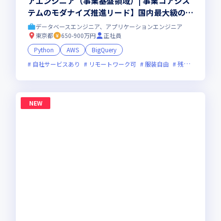
アエンジニア（事業基盤領域）| 事業コアシス
テムのモダナイズ推進リード】国内最大級のプ
リントECを支える基幹システム｜会計・デー
データベースエンジニア、アプリケーションエンジニア
タ基盤・大規模データ管理｜ペタバイト級デー
東京都
650-900万円
正社員
タ｜基幹SaaS接続｜部課長層と協働して推進
Python
AWS
BigQuery
｜ハイブリッド勤務(週1出社)
自社サービスあり
リモートワーク可
服装自由
残業月20時間未満
NEW