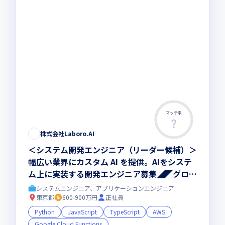
マッチ率
株式会社Laboro.AI
＜システム開発エンジニア（リーダー候補）＞
幅広い業界にカスタム AI を提供。AIをシステ
ム上に実装する開発エンジニア募集◢◤グロー
ス上場◢◤フルリモートOK◢◤
システムエンジニア、アプリケーションエンジニア
東京都
600-900万円
正社員
Python
JavaScript
TypeScript
AWS
Google Cloud Functions