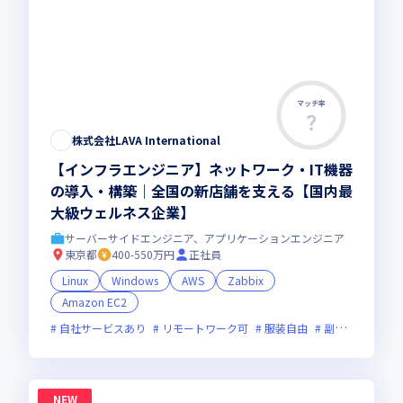
マッチ率
株式会社LAVA International
【インフラエンジニア】ネットワーク・IT機器
の導入・構築｜全国の新店舗を支える【国内最
大級ウェルネス企業】
サーバーサイドエンジニア、アプリケーションエンジニア
東京都
400-550万円
正社員
Linux
Windows
AWS
Zabbix
Amazon EC2
自社サービスあり
リモートワーク可
服装自由
副業可
オン
NEW