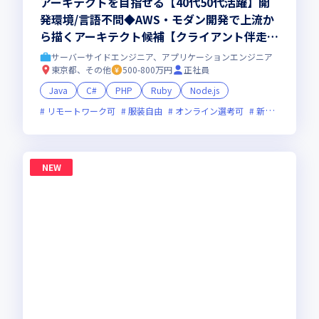
アーキテクトを目指せる【40代50代活躍】開
発環境/言語不問◆AWS・モダン開発で上流か
ら描くアーキテクト候補【クライアント伴走型
のフルスタック・リードエンジニア 】大手直
サーバーサイドエンジニア、アプリケーションエンジニア
取引・最先端プロジェクト多数／残業少・福利
東京都、その他
500-800万円
正社員
厚生◎
Java
C#
PHP
Ruby
Node.js
リモートワーク可
服装自由
オンライン選考可
新技術に積極的
NEW