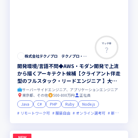
マッチ率
株式会社テクノプロ テクノプロ・エンジニアリング社
開発環境/言語不問◆AWS・モダン開発で上流
から描くアーキテクト候補【クライアント伴走
型のフルスタック・リードエンジニア 】大手
直取引・最先端プロジェクト多数／残業少・福
サーバーサイドエンジニア、アプリケーションエンジニア
利厚生◎
東京都、その他
500-800万円
正社員
Java
C#
PHP
Ruby
Node.js
リモートワーク可
服装自由
オンライン選考可
新技術に積極的
NEW