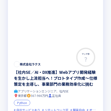
マッチ率
株式会社ラクス
【社内SE／AI・DX推進】Webアプリ開発経験
を生かし上流担当へ！プロトタイプ作成〜仕様
策定を主導し、事業部門の業務効率化に挑む
アプリケーションエンジニア、社内SE
東京都
567-966万円
正社員
Python
自社サービスあり
リモートワーク可
服装自由
オンライン選考可