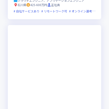
クラウドエンジニア、アプリケーションエンジニア
石川県
425-600万円
正社員
自社サービスあり
リモートワーク可
オンライン選考可
フレッ