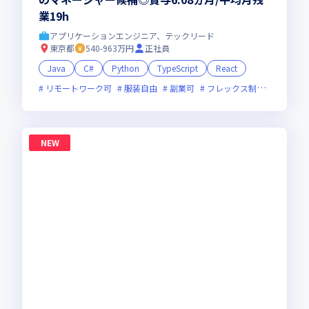
業19h
アプリケーションエンジニア、テックリード
東京都
540-963万円
正社員
Java
C#
Python
TypeScript
React
リモートワーク可
服装自由
副業可
フレックス制度あり
新
NEW