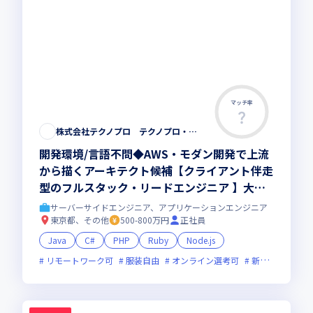
マッチ率
株式会社テクノプロ テクノプロ・エンジニアリング社
開発環境/言語不問◆AWS・モダン開発で上流
から描くアーキテクト候補【クライアント伴走
型のフルスタック・リードエンジニア 】大手
直取引・最先端プロジェクト多数／残業少・福
サーバーサイドエンジニア、アプリケーションエンジニア
利厚生◎
東京都、その他
500-800万円
正社員
Java
C#
PHP
Ruby
Node.js
リモートワーク可
服装自由
オンライン選考可
新技術に積極的