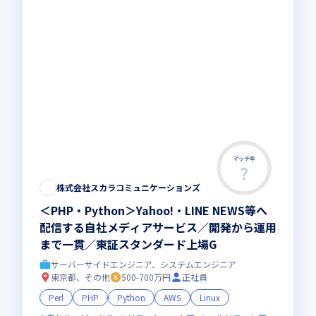
マッチ率
株式会社スカラコミュニケーションズ
＜PHP・Python＞Yahoo!・LINE NEWS等へ
配信する自社メディアサービス／開発から運用
まで一貫／東証スタンダード上場G
サーバーサイドエンジニア、システムエンジニア
東京都、その他
500-700万円
正社員
Perl
PHP
Python
AWS
Linux