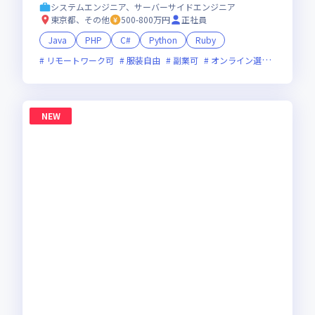
抜く会社。仕事も、人生も、本気で楽しめる環
システムエンジニア、サーバーサイドエンジニア
境へ！
東京都、その他
500-800万円
正社員
Java
PHP
C#
Python
Ruby
リモートワーク可
服装自由
副業可
オンライン選考可
ベン
NEW