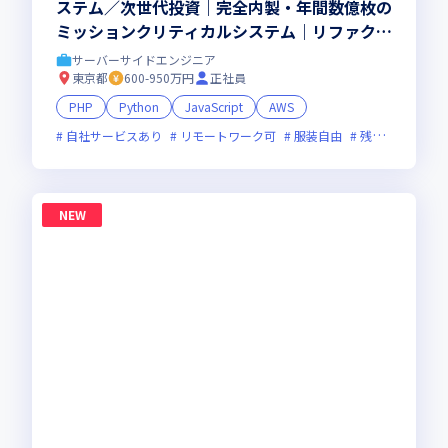
ステム／次世代投資｜完全内製・年間数億枚の
ミッションクリティカルシステム｜リファクタ
＆刷新の比重をさらに拡大｜ハイブリッド勤務
サーバーサイドエンジニア
(週2出社)
東京都
600-950万円
正社員
PHP
Python
JavaScript
AWS
自社サービスあり
リモートワーク可
服装自由
残業月20時間未満
NEW