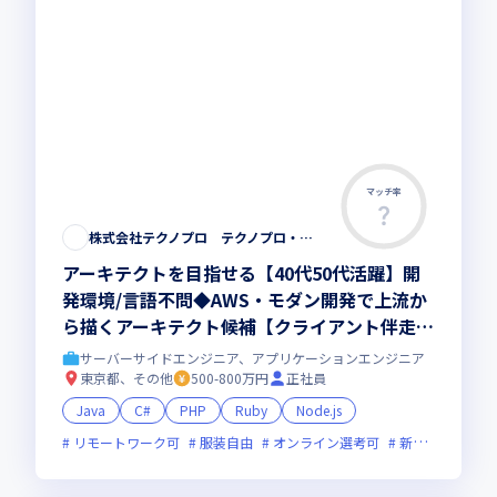
マッチ率
株式会社テクノプロ テクノプロ・エンジニアリング社
アーキテクトを目指せる【40代50代活躍】開
発環境/言語不問◆AWS・モダン開発で上流か
ら描くアーキテクト候補【クライアント伴走型
のフルスタック・リードエンジニア 】大手直
サーバーサイドエンジニア、アプリケーションエンジニア
取引・最先端プロジェクト多数／残業少・福利
東京都、その他
500-800万円
正社員
厚生◎
Java
C#
PHP
Ruby
Node.js
リモートワーク可
服装自由
オンライン選考可
新技術に積極的