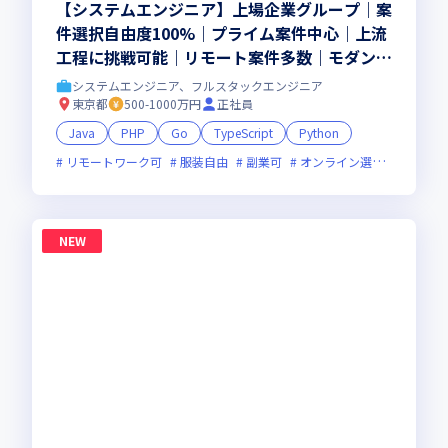
【システムエンジニア】上場企業グループ｜案
件選択自由度100%｜プライム案件中心｜上流
工程に挑戦可能｜リモート案件多数｜モダン開
発｜カジュアル面談OK
システムエンジニア、フルスタックエンジニア
東京都
500-1000万円
正社員
Java
PHP
Go
TypeScript
Python
リモートワーク可
服装自由
副業可
オンライン選考可
新技
NEW