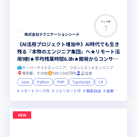
マッチ率
株式会社テクニケーションシード
《AI活用プロジェクト増加中》AI時代でも生き
残る『本物のエンジニア集団』へ★リモート活
用9割★平均残業時間6.8h★開発からコンサル
領域まで、一気通貫でキャリアを作りたいあな
サーバーサイドエンジニア、フロントエンドエンジニア
たにオススメの環境です！
東京都、その他
500-1500万円
正社員
Java
Python
PHP
TypeScript
C#
リモートワーク可
フルリモート可
服装自由
副業可
オンラ
NEW