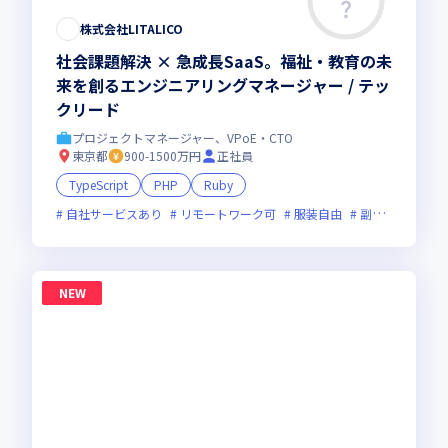
株式会社LITALICO
社会課題解決 × 急成長SaaS。福祉・教育の未
来を創るエンジニアリングマネージャー / テッ
クリード
プロジェクトマネージャー、VPoE・CTO
東京都
900-1500万円
正社員
TypeScript
PHP
Ruby
自社サービスあり
リモートワーク可
服装自由
副業可
オン
NEW