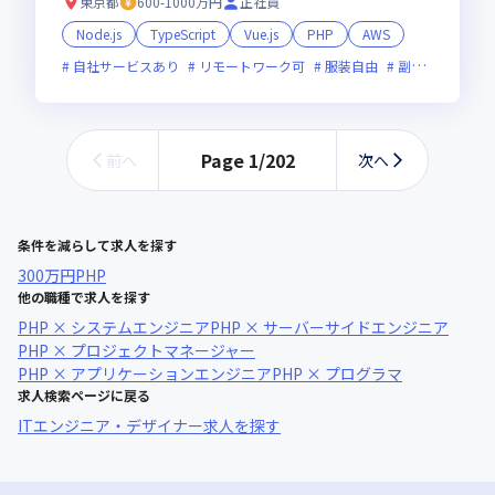
東京都
600-1000万円
正社員
Node.js
TypeScript
Vue.js
PHP
AWS
自社サービスあり
リモートワーク可
服装自由
副業可
オン
Page
1
/
202
前へ
次へ
条件を減らして求人を探す
300万円
PHP
他の職種で求人を探す
PHP × システムエンジニア
PHP × サーバーサイドエンジニア
PHP × プロジェクトマネージャー
PHP × アプリケーションエンジニア
PHP × プログラマ
求人検索ページに戻る
ITエンジニア・デザイナー求人を探す