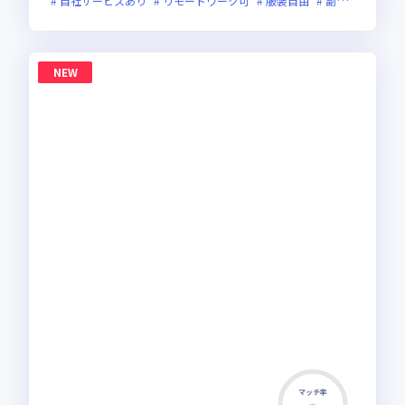
自社サービスあり
リモートワーク可
服装自由
副業可
オン
NEW
マッチ率