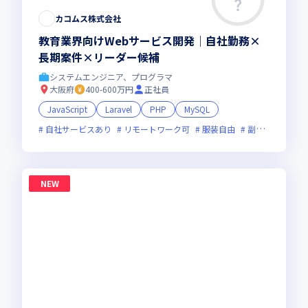
カコムス株式会社
教育業界向けWebサービス開発｜自社勤務×
長期案件×リーダー候補
システムエンジニア、プログラマ
大阪府
400-600万円
正社員
JavaScript
Laravel
PHP
MySQL
自社サービスあり
リモートワーク可
服装自由
副業可
フレ
NEW