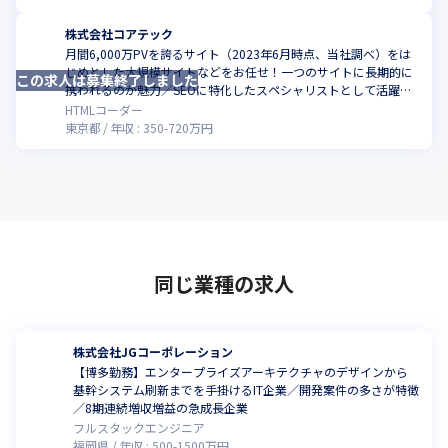
株式会社コアテック
月間6,000万PVを誇るサイト（2023年6月時点、当社調べ）をは
じめとした大規模サイトなどをお任せ！一つのサイトに長期的に
この求人は募集終了しました
携われるのが魅力／SEOに特化したスペシャリストとして活躍し
ませんか
HTMLコーダー
東京都
年収 :
350
-
720
万円
同じ業種の求人
株式会社JGコーポレーション
【博多勤務】エンタープライズアーキテクチャのデザインから
基幹システム刷新までを手掛けるIT企業／開発案件の多さが特徴
／8期連続増収増益の急成長企業
フルスタックエンジニア
福岡県
年収 :
500
-
1500
万円