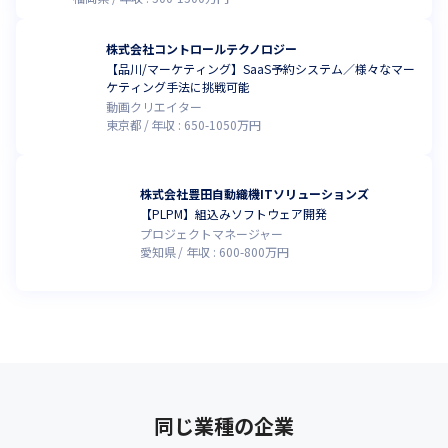
株式会社コントロールテクノロジー
【品川/マーケティング】SaaS予約システム／様々なマー
ケティング手法に挑戦可能
動画クリエイター
東京都
年収 :
650
-
1050
万円
株式会社豊田自動織機ITソリューションズ
【PLPM】組込みソフトウェア開発
プロジェクトマネージャー
愛知県
年収 :
600
-
800
万円
同じ業種の企業