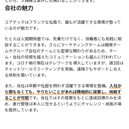
とから、大規模な案件にも携わることができます。
会社の魅力
コアテックはフランクな社風で、誰もが活躍できる環境が整って
いるのが魅力です。
たとえば人間関係面では、先輩だけでなく、役職者にも気軽に相
談することができます。さらにマーケティングチームは開発チー
ムやグループ会社のチームとも密接な関わりがあるため、チー
ム・会社の垣根を越えたコミュニケーションも盛んに行われてい
ます。コロナ禍の現在はテレワークを導入していますが、週1回は
チャットツールでミーティングを実施。遠隔でもサポートし合え
る体制を築いています。
また、当社は年齢や社歴を問わず活躍できる環境を整備。
入社か
ら間もなくても、やりたいことがあれば積極的に提案し、挑戦す
ることが可能
です。当社ではその提案をもとに達成目標のみを決
め、進行管理は本人に任せるというようにチャレンジ・成長の場
を提供しています。