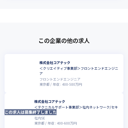
この企業の他の求人
株式会社コアテック
＜クリエイティブ事業部＞フロントエンドエンジニ
こ
ア
フロントエンドエンジニア
東京都
年収 :
400
-
580
万円
株式会社コアテック
＜テクニカルサポート事業部＞社内ネットワーク/セキ
この求人は募集終了しました
ュリティ担当
社内SE
東京都
年収 :
400
-
600
万円