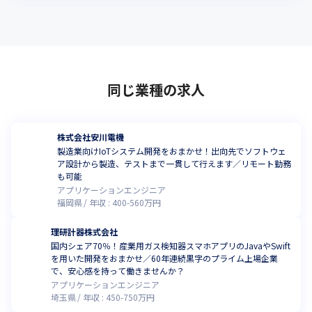
同じ業種の求人
株式会社安川電機
製造業向けIoTシステム開発をおまかせ！出向先でソフトウェ
ア設計から製造、テストまで一貫して行えます／リモート勤務
も可能
アプリケーションエンジニア
福岡県
年収 :
400
-
560
万円
理研計器株式会社
国内シェア70％！産業用ガス検知器スマホアプリのJavaやSwift
を用いた開発をおまかせ／60年連続黒字のプライム上場企業
で、安心感を持って働きませんか？
アプリケーションエンジニア
埼玉県
年収 :
450
-
750
万円