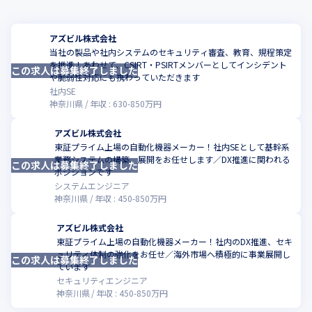
アズビル株式会社
当社の製品や社内システムのセキュリティ審査、教育、規程策定
を推進！あわせて、CSIRT・PSIRTメンバーとしてインシデント
この求人は募集終了しました
こ
や脆弱性対応にも携わっていただきます
社内SE
神奈川県
年収 :
630
-
850
万円
アズビル株式会社
東証プライム上場の自動化機器メーカー！社内SEとして基幹系
業務システムの構築、展開をお任せします／DX推進に関われる
この求人は募集終了しました
ポジションです
システムエンジニア
神奈川県
年収 :
450
-
850
万円
アズビル株式会社
東証プライム上場の自動化機器メーカー！社内のDX推進、セキ
ュリティ体制の強化をお任せ／海外市場へ積極的に事業展開し
この求人は募集終了しました
ています
セキュリティエンジニア
神奈川県
年収 :
450
-
850
万円