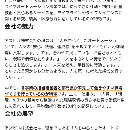
ビスを提供。さらなる計測制御技術の発展も目指しています。

ライフオートメーション事業では、培ってきた計測・制御・計量
技術と真心あるサービスを、ライフラインやライフサイエンスに
関する研究、製薬・医療分野に活かしているのが特徴です。
会社の魅力
アズビル株式会社の理念は「“人を中心としたオートメーショ
ン”で、人々の“安心、快適、達成感”を実現するとともに、地球環
境に貢献します。」です。合わせて掲げている「お客さまととも
に、現場で価値を創ります。」「人を中心とした発想で、私たち
らしさを追求します。」「未来を考え、革新的に行動します。」
といった言葉からも分かるように、人を第一に考えた経営を行っ
ています。
中でも、
各事業の担当経営者と部門長が率先して働きやすい職場
づくりを行っているのが特徴
です。主に「仕組み」「人員」「制
度」の3つの観点から整備された職場環境の良さは社員の勤続年数
にも表れており、平均勤続年数は20.4年を記録しています。
会社の展望
アズビル株式会社は、理念でもある「人を中心としたオートメー