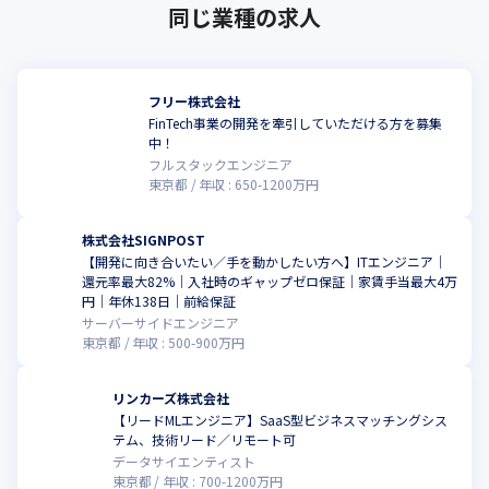
同じ業種の求人
フリー株式会社
FinTech事業の開発を牽引していただける方を募集
中！
フルスタックエンジニア
東京都
年収 :
650
-
1200
万円
株式会社SIGNPOST
【開発に向き合いたい／手を動かしたい方へ】ITエンジニア｜
還元率最大82%｜入社時のギャップゼロ保証｜家賃手当最大4万
円｜年休138日｜前給保証
サーバーサイドエンジニア
東京都
年収 :
500
-
900
万円
リンカーズ株式会社
【リードMLエンジニア】SaaS型ビジネスマッチングシス
テム、技術リード／リモート可
データサイエンティスト
東京都
年収 :
700
-
1200
万円