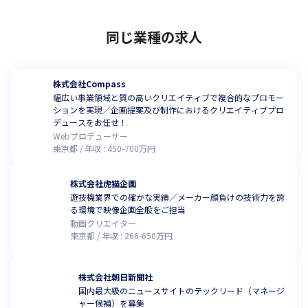
同じ業種の求人
株式会社Compass
幅広い事業領域と質の高いクリエイティブで複合的なプロモー
ションを実現／企画提案及び制作におけるクリエイティブプロ
デュースをお任せ！
Webプロデューサー
東京都
年収 :
450
-
700
万円
株式会社虎猫企画
遊技機業界での確かな実績／メーカー顔負けの技術力を誇
る環境で映像企画全般をご担当
動画クリエイター
東京都
年収 :
266
-
650
万円
株式会社朝日新聞社
国内最大級のニュースサイトのテックリード（マネージ
ャー候補）を募集