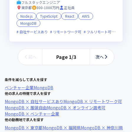
フルスタックエンジニア
東京都
800-1000万円
正社員
Node.js
TypeScript
React
AWS
MongoDB
自社サービスあり
リモートワーク可
フルリモート可
服装自由
Page
1
/
3
前へ
次へ
条件を減らして求人を探す
ベンチャー企業
MongoDB
他の求人の特徴で求人を探す
MongoDB × 自社サービスあり
MongoDB × リモートワーク可
MongoDB × 服装自由
MongoDB × オンライン選考可
MongoDB × ベンチャー企業
他の勤務地で求人を探す
MongoDB × 東京都
MongoDB × 福岡県
MongoDB × 神奈川県