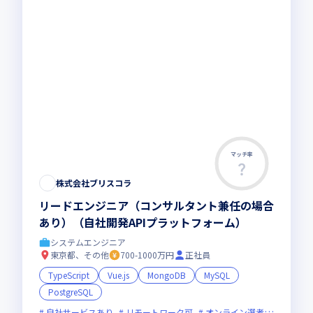
マッチ率
株式会社ブリスコラ
リードエンジニア（コンサルタント兼任の場合
あり）（自社開発APIプラットフォーム）
システムエンジニア
東京都、その他
700-1000万円
正社員
TypeScript
Vue.js
MongoDB
MySQL
PostgreSQL
自社サービスあり
リモートワーク可
オンライン選考可
フレッ