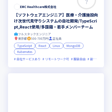
EMC Healthcare株式会社
【ソフトウェアエンジニア】医療・介護施設向
け次世代見守りシステムの自社開発/TypeScri
pt,React使用/多国籍・若手メンバーチーム
フルスタックエンジニア
東京都
500-700万円
正社員
TypeScript
React
Linux
MongoDB
Kubernetes
自社サービスあり
リモートワーク可
服装自由
副業可
オン