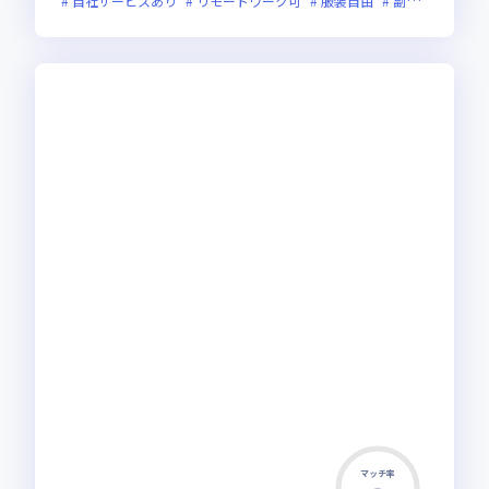
自社サービスあり
リモートワーク可
服装自由
副業可
オン
マッチ率