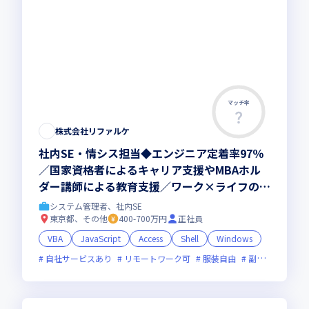
マッチ率
株式会社リファルケ
社内SE・情シス担当◆エンジニア定着率97％
／国家資格者によるキャリア支援やMBAホル
ダー講師による教育支援／ワーク×ライフのキ
ャリアを促進する案件多数
システム管理者、社内SE
東京都、その他
400-700万円
正社員
VBA
JavaScript
Access
Shell
Windows
自社サービスあり
リモートワーク可
服装自由
副業可
オン