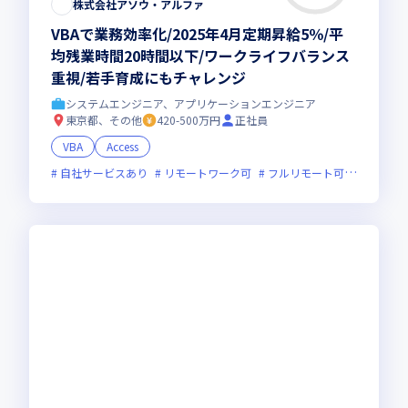
株式会社アソウ・アルファ
VBAで業務効率化/2025年4月定期昇給5％/平
均残業時間20時間以下/ワークライフバランス
重視/若手育成にもチャレンジ
システムエンジニア、アプリケーションエンジニア
東京都、その他
420-500万円
正社員
VBA
Access
自社サービスあり
リモートワーク可
フルリモート可
オンライ