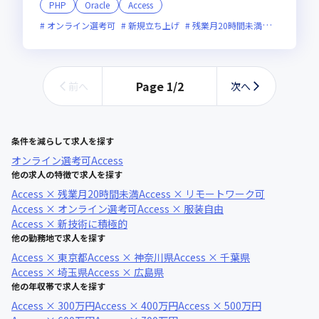
PHP
Oracle
Access
オンライン選考可
新規立ち上げ
残業月20時間未満
女性エンジ
Page
1
/
2
前へ
次へ
条件を減らして求人を探す
オンライン選考可
Access
他の求人の特徴で求人を探す
Access × 残業月20時間未満
Access × リモートワーク可
Access × オンライン選考可
Access × 服装自由
Access × 新技術に積極的
他の勤務地で求人を探す
Access × 東京都
Access × 神奈川県
Access × 千葉県
Access × 埼玉県
Access × 広島県
他の年収帯で求人を探す
Access × 300万円
Access × 400万円
Access × 500万円