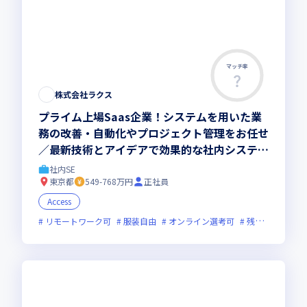
マッチ率
この求人は募集終了しました
株式会社ラクス
プライム上場Saas企業！システムを用いた業
務の改善・自動化やプロジェクト管理をお任せ
／最新技術とアイデアで効果的な社内システム
の提案を実現可能
社内SE
東京都
549-768万円
正社員
Access
リモートワーク可
服装自由
オンライン選考可
残業月20時間未満