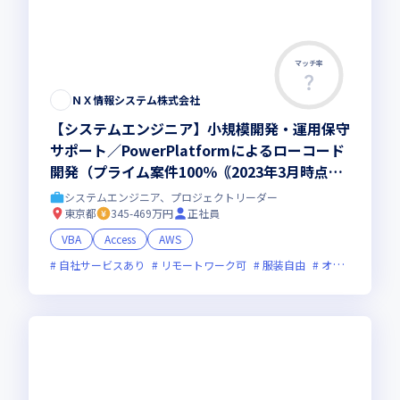
マッチ率
この求人は募集終了しました
ＮＸ情報システム株式会社
【システムエンジニア】小規模開発・運用保守
サポート／PowerPlatformによるローコード
開発（プライム案件100％｟2023年3月時点｠/
上流工程/フレックス勤務）
システムエンジニア、プロジェクトリーダー
東京都
345-469万円
正社員
VBA
Access
AWS
自社サービスあり
リモートワーク可
服装自由
オンライン選考可