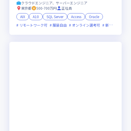
ブン”の働きやすい環境/ワークライフバランス
クラウドエンジニア、サーバーエンジニア
重視
東京都
500-700万円
正社員
AIX
A10
SQL Server
Access
Oracle
リモートワーク可
服装自由
オンライン選考可
新技術に積極的