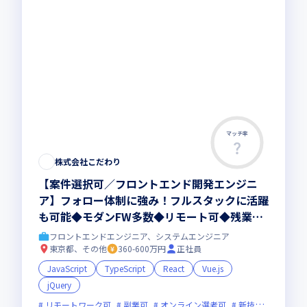
マッチ率
この求人は募集終了しました
株式会社こだわり
【案件選択可／フロントエンド開発エンジニ
ア】フォロー体制に強み！フルスタックに活躍
も可能◆モダンFW多数◆リモート可◆残業10
時間以内
フロントエンドエンジニア、システムエンジニア
東京都、その他
360-600万円
正社員
JavaScript
TypeScript
React
Vue.js
jQuery
リモートワーク可
副業可
オンライン選考可
新技術に積極的