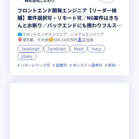
株式会社こだわり
フロントエンド開発エンジニア【リーダー候
補】案件選択可・リモート可／NG案件はきち
んとお断り／バックエンドにも携わりフルスタ
ックに活躍も可能！マネジメントに挑戦したい
フロントエンドエンジニア、システムエンジニア
方歓迎
東京都、その他
500-1000万円
正社員
JavaScript
TypeScript
React
Vue.js
jQuery
リモートワーク可
副業可
オンライン選考可
新技術に積極的