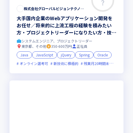
株式会社グローバルビジョンテクノロジー
大手国内企業のWebアプリケーション開発を
お任せ／将来的に上流工程の経験を積みたい
方・プロジェクトリーダーになりたい方・技術
者としてスキルアップしたい方
システムエンジニア、プロジェクトリーダー
東京都、その他
350-600万円
正社員
Java
JavaScript
jQuery
Spring
Oracle
オンライン選考可
新技術に積極的
残業月20時間未満
女性エン