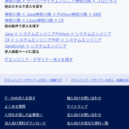
神奈川県 × サーバーサイドエンジニア
神奈川県 × プログラマ
他のスキルで求人を探す
神奈川県 × Java
神奈川県 × Python
神奈川県 × AWS
神奈川県 × Linux
神奈川県 × C#
他の条件で求人を探す
Java × システムエンジニア
Python × システムエンジニア
C# × システムエンジニア
PHP × システムエンジニア
JavaScript × システムエンジニア
求人検索ページに戻る
ITエンジニア・デザイナー求人を探す
ITエンジニア・デザイナーの求人・転職TOP
ITエンジニア・デザイナーの求人・転職を探
IT・Web求人を探す
個人向けお問い合わせ
よくある質問
サイトマップ
人材をお探しの企業様へ
法人向けお問い合わせ
法人向け資料ダウンロード
法人向けお役立ち資料一覧