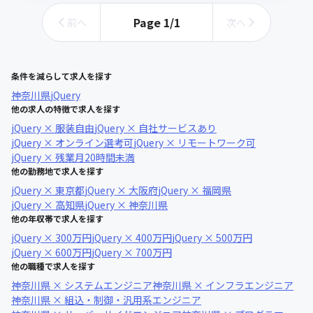
Page
1
/
1
前へ
次へ
条件を減らして求人を探す
神奈川県
jQuery
他の求人の特徴で求人を探す
jQuery × 服装自由
jQuery × 自社サービスあり
jQuery × オンライン選考可
jQuery × リモートワーク可
jQuery × 残業月20時間未満
他の勤務地で求人を探す
jQuery × 東京都
jQuery × 大阪府
jQuery × 福岡県
jQuery × 高知県
jQuery × 神奈川県
他の年収帯で求人を探す
jQuery × 300万円
jQuery × 400万円
jQuery × 500万円
jQuery × 600万円
jQuery × 700万円
他の職種で求人を探す
神奈川県 × システムエンジニア
神奈川県 × インフラエンジニア
神奈川県 × 組込・制御・汎用系エンジニア