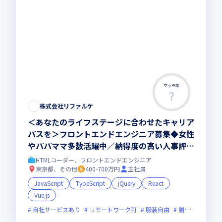
マッチ率
株式会社リファルケ
＜あなたのライフステージに合わせたキャリア
パスを＞フロントエンドエンジニア募集◆女性
やパパママ多数活躍中／納得度の高い人事評価
／社員が中心の案件営業／年休130日／エンジ
HTMLコーダー、フロントエンドエンジニア
ニア定着率97%
東京都、その他
400-700万円
正社員
JavaScript
TypeScript
jQuery
React
Vue.js
自社サービスあり
リモートワーク可
服装自由
副業可
オン