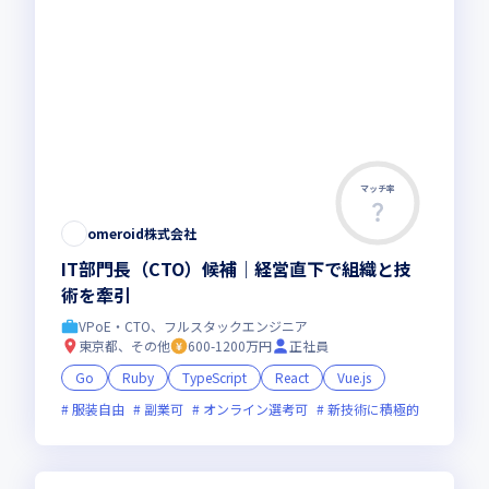
マッチ率
omeroid株式会社
IT部門長（CTO）候補｜経営直下で組織と技
術を牽引
VPoE・CTO、フルスタックエンジニア
東京都、その他
600-1200万円
正社員
Go
Ruby
TypeScript
React
Vue.js
服装自由
副業可
オンライン選考可
新技術に積極的