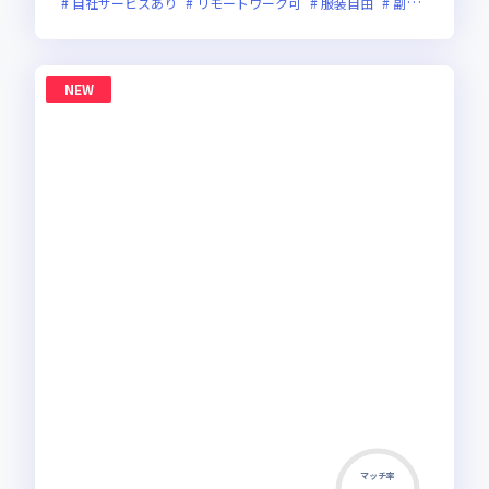
自社サービスあり
リモートワーク可
服装自由
副業可
オン
NEW
マッチ率