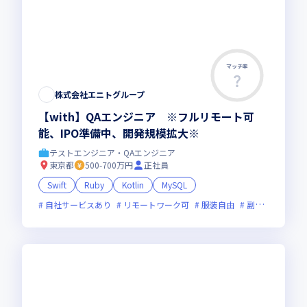
マッチ率
株式会社エニトグループ
【with】QAエンジニア ※フルリモート可
能、IPO準備中、開発規模拡大※
テストエンジニア・QAエンジニア
東京都
500-700万円
正社員
Swift
Ruby
Kotlin
MySQL
自社サービスあり
リモートワーク可
服装自由
副業可
オン