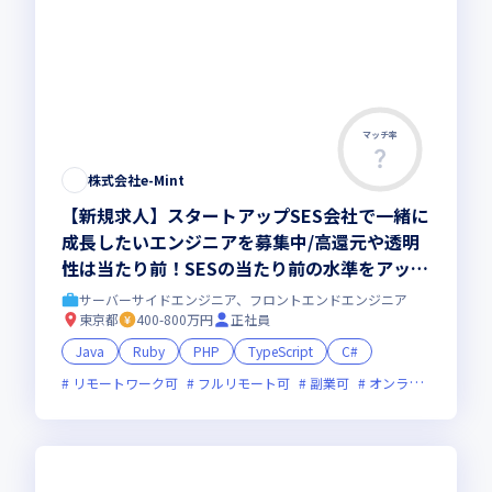
マッチ率
株式会社e-Mint
【新規求人】スタートアップSES会社で一緒に
成長したいエンジニアを募集中/高還元や透明
性は当たり前！SESの当たり前の水準をアップ
デートしていきます
サーバーサイドエンジニア、フロントエンドエンジニア
東京都
400-800万円
正社員
Java
Ruby
PHP
TypeScript
C#
リモートワーク可
フルリモート可
副業可
オンライン選考可