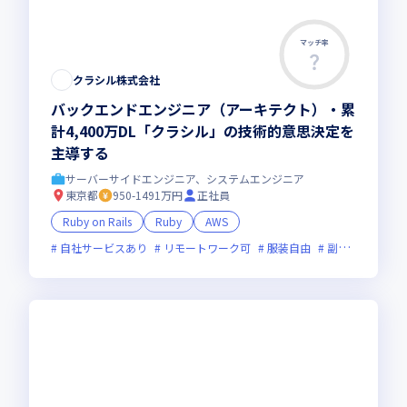
マッチ率
クラシル株式会社
バックエンドエンジニア（アーキテクト）・累
計4,400万DL「クラシル」の技術的意思決定を
主導する
サーバーサイドエンジニア、システムエンジニア
東京都
950-1491万円
正社員
Ruby on Rails
Ruby
AWS
自社サービスあり
リモートワーク可
服装自由
副業可
オン