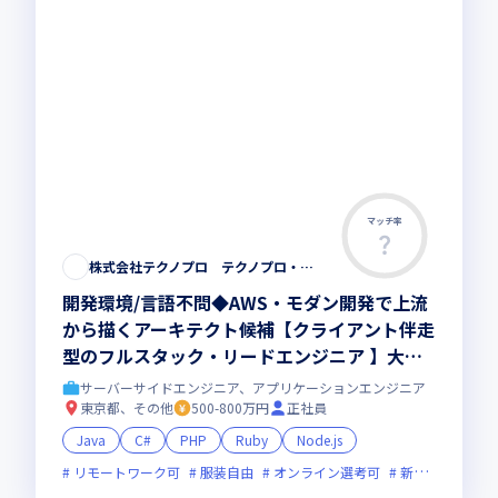
マッチ率
株式会社テクノプロ テクノプロ・エンジニアリング社
開発環境/言語不問◆AWS・モダン開発で上流
から描くアーキテクト候補【クライアント伴走
型のフルスタック・リードエンジニア 】大手
直取引・最先端プロジェクト多数／残業少・福
サーバーサイドエンジニア、アプリケーションエンジニア
利厚生◎
東京都、その他
500-800万円
正社員
Java
C#
PHP
Ruby
Node.js
リモートワーク可
服装自由
オンライン選考可
新技術に積極的