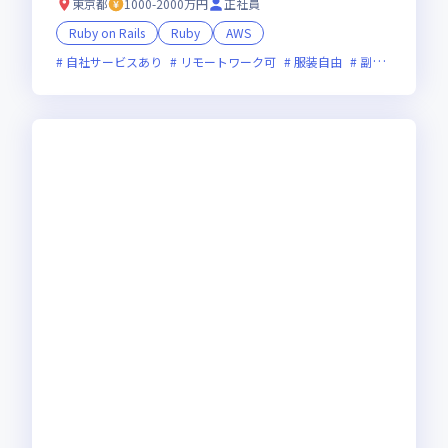
東京都
1000-2000万円
正社員
Ruby on Rails
Ruby
AWS
自社サービスあり
リモートワーク可
服装自由
副業可
オン