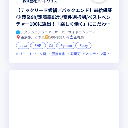
株式会社アルトワイズ
【テックリード候補／バックエンド】前給保証
◎ 残業9h/定着率92％/案件選択制/ベストベン
チャー100に選出！「楽しく働く」にこだわり
抜く会社。仕事も、人生も、本気で楽しめる環
システムエンジニア、サーバーサイドエンジニア
境へ！
東京都、その他
500-800万円
正社員
Java
PHP
C#
Python
Ruby
リモートワーク可
服装自由
副業可
オンライン選考可
ベン