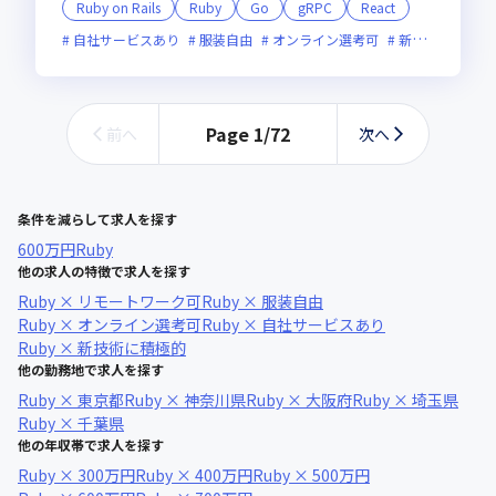
Ruby on Rails
Ruby
Go
gRPC
React
自社サービスあり
服装自由
オンライン選考可
新技術に積極的
Page
1
/
72
前へ
次へ
条件を減らして求人を探す
600万円
Ruby
他の求人の特徴で求人を探す
Ruby × リモートワーク可
Ruby × 服装自由
Ruby × オンライン選考可
Ruby × 自社サービスあり
Ruby × 新技術に積極的
他の勤務地で求人を探す
Ruby × 東京都
Ruby × 神奈川県
Ruby × 大阪府
Ruby × 埼玉県
Ruby × 千葉県
他の年収帯で求人を探す
Ruby × 300万円
Ruby × 400万円
Ruby × 500万円