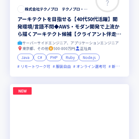
株式会社テクノプロ テクノプロ・エンジニアリング社
アーキテクトを目指せる【40代50代活躍】開
発環境/言語不問◆AWS・モダン開発で上流か
ら描くアーキテクト候補【クライアント伴走型
のフルスタック・リードエンジニア 】大手直
サーバーサイドエンジニア、アプリケーションエンジニア
取引・最先端プロジェクト多数／残業少・福利
東京都、その他
500-800万円
正社員
厚生◎
Java
C#
PHP
Ruby
Node.js
リモートワーク可
服装自由
オンライン選考可
新技術に積極的
NEW