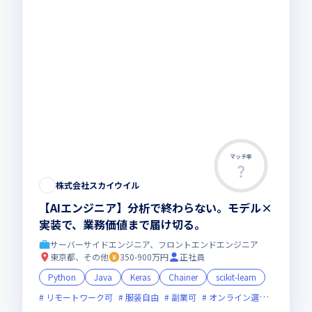
マッチ率
株式会社スカイウイル
【AIエンジニア】分析で終わらない。モデル×
実装で、業務価値まで届け切る。
サーバーサイドエンジニア、フロントエンドエンジニア
東京都、その他
350-900万円
正社員
Python
Java
Keras
Chainer
scikit-learn
リモートワーク可
服装自由
副業可
オンライン選考可
新規