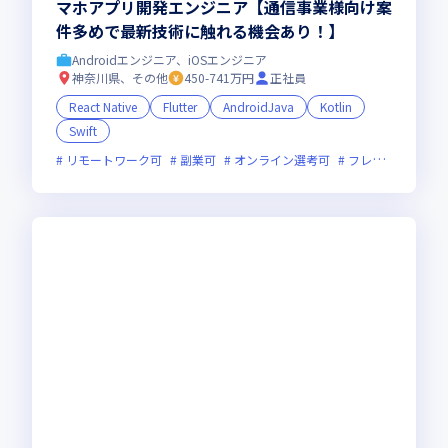
マホアプリ開発エンジニア【通信事業様向け案
件多めで最新技術に触れる機会あり！】
Androidエンジニア、iOSエンジニア
神奈川県、その他
450-741万円
正社員
React Native
Flutter
AndroidJava
Kotlin
Swift
リモートワーク可
副業可
オンライン選考可
フレックス制度あり