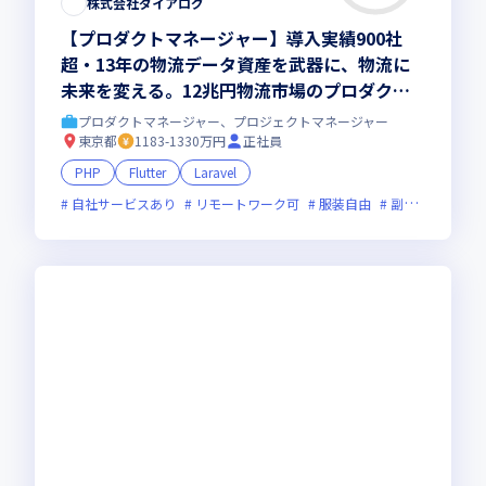
株式会社ダイアログ
【プロダクトマネージャー】導入実績900社
超・13年の物流データ資産を武器に、物流に
未来を変える。12兆円物流市場のプロダクト
戦略PdM第一号【フレックスタイム制・ハイ
プロダクトマネージャー、プロジェクトマネージャー
ブリッド勤務】
東京都
1183-1330万円
正社員
PHP
Flutter
Laravel
自社サービスあり
リモートワーク可
服装自由
副業可
オン