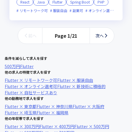
React
Java
Flutter
Spring Boot
PHP
リモートワーク可
服装自由
副業可
オンライン選考可
新技
Page
1
/
21
前へ
次へ
条件を減らして求人を探す
500万円
Flutter
他の求人の特徴で求人を探す
Flutter × リモートワーク可
Flutter × 服装自由
Flutter × オンライン選考可
Flutter × 新技術に積極的
Flutter × 自社サービスあり
他の勤務地で求人を探す
Flutter × 東京都
Flutter × 神奈川県
Flutter × 大阪府
Flutter × 埼玉県
Flutter × 福岡県
他の年収帯で求人を探す
Flutter × 300万円
Flutter × 400万円
Flutter × 500万円