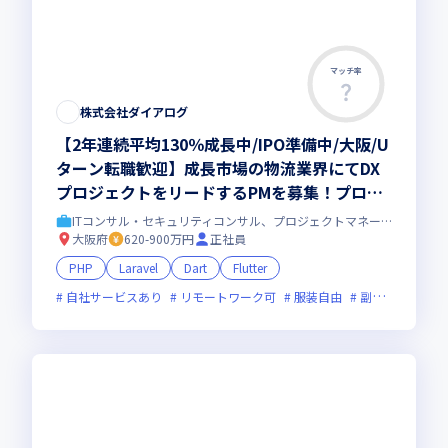
マッチ率
株式会社ダイアログ
【2年連続平均130％成長中/IPO準備中/大阪/U
ターン転職歓迎】成長市場の物流業界にてDX
プロジェクトをリードするPMを募集！プロジ
ェクトマネジメントだけでなく、チーム長とし
ITコンサル・セキュリティコンサル、プロジェクトマネージャー
て組織を牽引いただきます！＜フレックス/リ
大阪府
620-900万円
正社員
モートあり＞
PHP
Laravel
Dart
Flutter
自社サービスあり
リモートワーク可
服装自由
副業可
オン