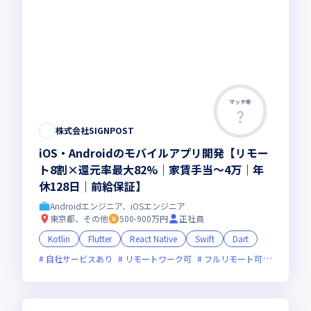
マッチ率
株式会社SIGNPOST
iOS・Androidのモバイルアプリ開発【リモー
ト8割×還元率最大82%｜家賃手当～4万｜年
休128日｜前給保証】
Androidエンジニア、iOSエンジニア
東京都、その他
500-900万円
正社員
Kotlin
Flutter
React Native
Swift
Dart
自社サービスあり
リモートワーク可
フルリモート可
服装自由