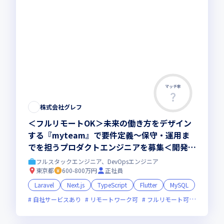
マッチ率
株式会社グレフ
＜フルリモートOK＞未来の働き方をデザイン
する『myteam』で要件定義～保守・運用ま
でを担うプロダクトエンジニアを募集＜開発に
AI積極活用＞
フルスタックエンジニア、DevOpsエンジニア
東京都
600-800万円
正社員
Laravel
Next.js
TypeScript
Flutter
MySQL
自社サービスあり
リモートワーク可
フルリモート可
服装自由