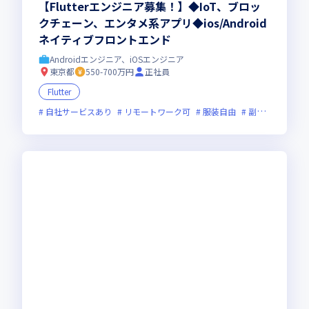
【Flutterエンジニア募集！】◆IoT、ブロッ
クチェーン、エンタメ系アプリ◆ios/Android
ネイティブフロントエンド
Androidエンジニア、iOSエンジニア
東京都
550-700万円
正社員
Flutter
自社サービスあり
リモートワーク可
服装自由
副業可
オン