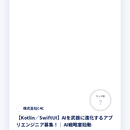
マッチ率
株式会社C4C
【Kotlin／SwiftUI】AIを武器に進化するアプ
リエンジニア募集！｜ AI戦略室始動