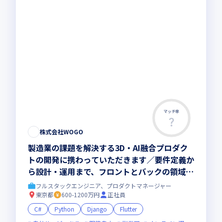
マッチ率
株式会社WOGO
製造業の課題を解決する3D・AI融合プロダク
トの開発に携わっていただきます／要件定義か
ら設計・運用まで、フロントとバックの領域を
越えたフルスタックな開発に挑めます
フルスタックエンジニア、プロダクトマネージャー
東京都
600-1200万円
正社員
C#
Python
Django
Flutter