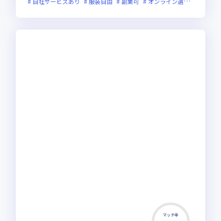
自社サービスあり
服装自由
副業可
オンライン選考可
フレ
マッチ率