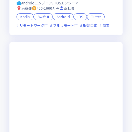
Androidエンジニア、iOSエンジニア
東京都
450-1000万円
正社員
Kotlin
SwiftUI
Android
iOS
Flutter
リモートワーク可
フルリモート可
服装自由
副業可
オンラ