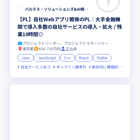
バルテス・ソリューションズ&AI株式会社
【PL】自社Webアプリ開発のPL｜大手金融機
関で導入多数の自社サービスの導入・拡大 / 残
業10時間◎
プロジェクトリーダー、プロジェクトマネージャー
東京都
600-750万円
正社員
Java
JavaScript
C++
React
Flutter
自社サービスあり
オンライン選考可
新技術に積極的
残業月2