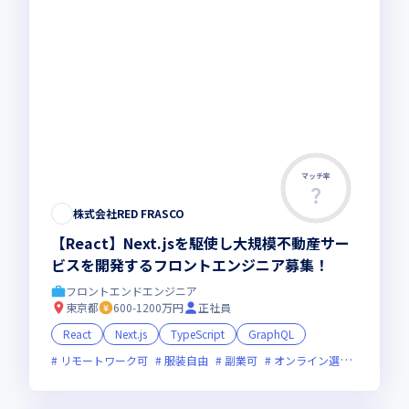
マッチ率
この求人は募集終了しました
株式会社RED FRASCO
【React】Next.jsを駆使し大規模不動産サー
ビスを開発するフロントエンジニア募集！
フロントエンドエンジニア
東京都
600-1200万円
正社員
React
Next.js
TypeScript
GraphQL
リモートワーク可
服装自由
副業可
オンライン選考可
フレ