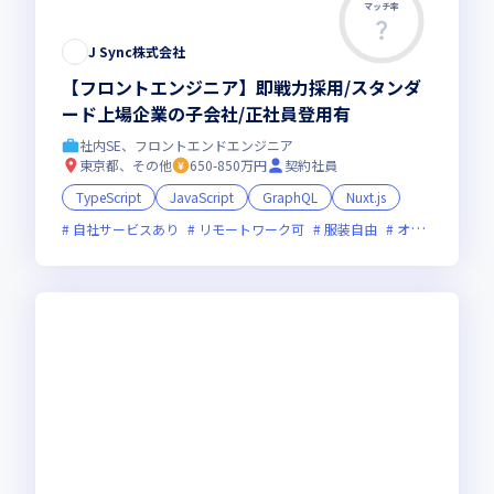
マッチ率
この求人は募集終了しました
J Sync株式会社
【フロントエンジニア】即戦力採用/スタンダ
ード上場企業の子会社/正社員登用有
社内SE、フロントエンドエンジニア
東京都、その他
650-850万円
契約社員
TypeScript
JavaScript
GraphQL
Nuxt.js
自社サービスあり
リモートワーク可
服装自由
オンライン選考可