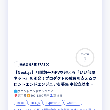
マッチ率
株式会社RED FRASCO
【Next.js】月間数千万PVを超える『いい部屋
ネット』を開発！プロダクトの成長を支えるフ
ロントエンドエンジニアを募集 ◆設立以来、
黒字成長 ◆フレックス ◆年間休日125日以上
フロントエンドエンジニア
◆リモートワーク相談可 ◆残業月10ｈ程度 ◆
東京都
600-1200万円
正社員
副業可
React
Next.js
TypeScript
GraphQL
リモートワーク可
服装自由
副業可
オンライン選考可
フレ