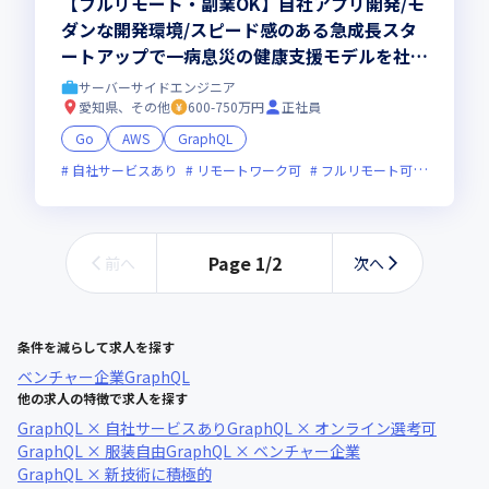
【フルリモート・副業OK】自社アプリ開発/モ
ダンな開発環境/スピード感のある急成長スタ
ートアップで一病息災の健康支援モデルを社会
に実装していくエンジニアリングマネージャー
サーバーサイドエンジニア
（EM）を募集！
愛知県、その他
600-750万円
正社員
Go
AWS
GraphQL
自社サービスあり
リモートワーク可
フルリモート可
服装自由
Page
1
/
2
前へ
次へ
条件を減らして求人を探す
ベンチャー企業
GraphQL
他の求人の特徴で求人を探す
GraphQL × 自社サービスあり
GraphQL × オンライン選考可
GraphQL × 服装自由
GraphQL × ベンチャー企業
GraphQL × 新技術に積極的