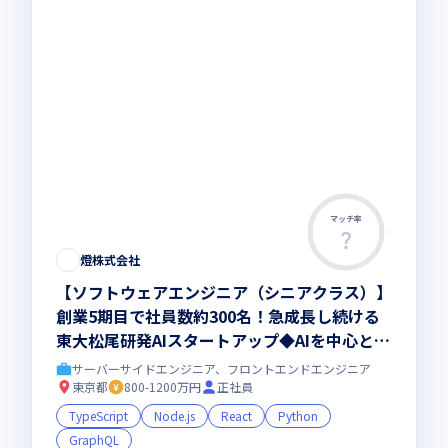
マッチ率
この求人は募集終了しました
燈株式会社
【ソフトウェアエンジニア（シニアクラス）】
創業5期目で社員数約300名！急成長し続ける
東大松尾研発AIスタートアップ◆AIを中心とす
る最先端テクノロジーを提供／燈株式会社
サーバーサイドエンジニア、フロントエンドエンジニア
東京都
800-1200万円
正社員
TypeScript
Node.js
React
Python
GraphQL