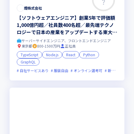
燈株式会社
【ソフトウェアエンジニア】創業5年で評価額
1,000億円超／社員数400名超／最先端テクノ
ロジーで日本の産業をアップデートする東大発
AIスタートアップ
サーバーサイドエンジニア、フロントエンドエンジニア
東京都
800-1500万円
正社員
TypeScript
Node.js
React
Python
GraphQL
自社サービスあり
服装自由
オンライン選考可
新規立ち上げ