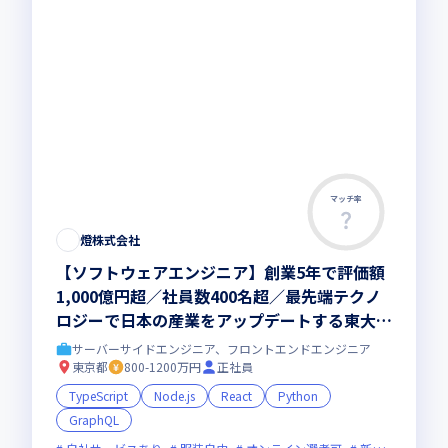
マッチ率
燈株式会社
【ソフトウェアエンジニア】創業5年で評価額
1,000億円超／社員数400名超／最先端テクノ
ロジーで日本の産業をアップデートする東大発
AIスタートアップ
サーバーサイドエンジニア、フロントエンドエンジニア
東京都
800-1200万円
正社員
TypeScript
Node.js
React
Python
GraphQL