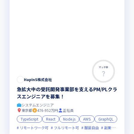
マッチ率
HapInS株式会社
急拡大中の受託開発事業部を支えるPM/PLクラ
スエンジニアを募集！
システムエンジニア
東京都
476-952万円
正社員
TypeScript
React
Node.js
AWS
GraphQL
リモートワーク可
フルリモート可
服装自由
副業可
オンラ