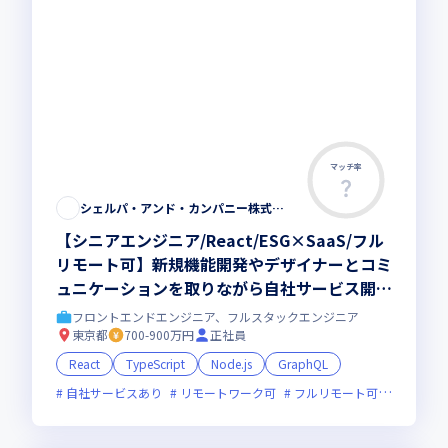
マッチ率
この求人は募集終了しました
シェルパ・アンド・カンパニー株式会社
【シニアエンジニア/React/ESG×SaaS/フル
リモート可】新規機能開発やデザイナーとコミ
ュニケーションを取りながら自社サービス開発
をしませんか
フロントエンドエンジニア、フルスタックエンジニア
東京都
700-900万円
正社員
React
TypeScript
Node.js
GraphQL
自社サービスあり
リモートワーク可
フルリモート可
服装自由