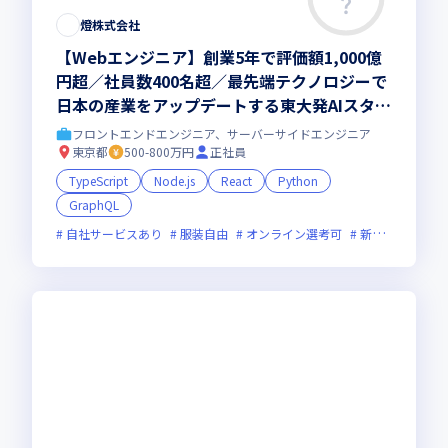
燈株式会社
【Webエンジニア】創業5年で評価額1,000億
円超／社員数400名超／最先端テクノロジーで
日本の産業をアップデートする東大発AIスター
トアップ
フロントエンドエンジニア、サーバーサイドエンジニア
東京都
500-800万円
正社員
TypeScript
Node.js
React
Python
GraphQL
自社サービスあり
服装自由
オンライン選考可
新規立ち上げ