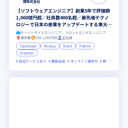
燈株式会社
【ソフトウェアエンジニア】創業5年で評価額
1,000億円超／社員数400名超／最先端テクノ
ロジーで日本の産業をアップデートする東大発
AIスタートアップ
サーバーサイドエンジニア、フロントエンドエンジニア
東京都
500-1200万円
正社員
TypeScript
Node.js
React
Python
GraphQL
自社サービスあり
服装自由
オンライン選考可
新規立ち上げ