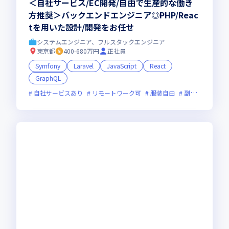
＜自社サービス/EC開発/自由で生産的な働き
方推奨＞バックエンドエンジニア◎PHP/Reac
tを用いた設計/開発をお任せ
システムエンジニア、フルスタックエンジニア
東京都
400-680万円
正社員
Symfony
Laravel
JavaScript
React
GraphQL
自社サービスあり
リモートワーク可
服装自由
副業可
オン