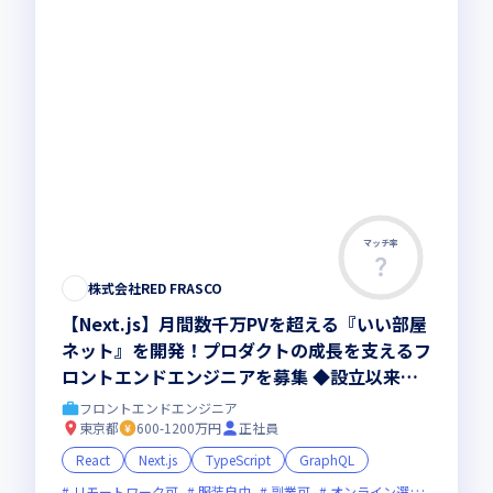
マッチ率
株式会社RED FRASCO
【Next.js】月間数千万PVを超える『いい部屋
ネット』を開発！プロダクトの成長を支えるフ
ロントエンドエンジニアを募集 ◆設立以来、
黒字成長 ◆フレックス ◆年間休日125日以上
フロントエンドエンジニア
◆リモートワーク相談可 ◆残業月10ｈ程度 ◆
東京都
600-1200万円
正社員
副業可
React
Next.js
TypeScript
GraphQL
リモートワーク可
服装自由
副業可
オンライン選考可
フレ