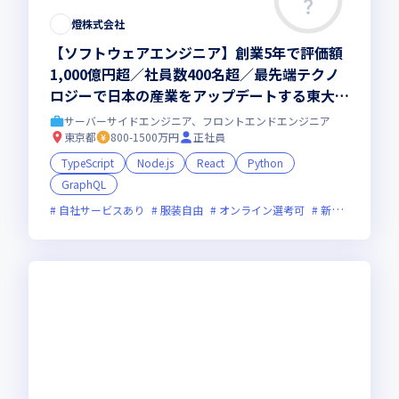
燈株式会社
【ソフトウェアエンジニア】創業5年で評価額
1,000億円超／社員数400名超／最先端テクノ
ロジーで日本の産業をアップデートする東大発
AIスタートアップ
サーバーサイドエンジニア、フロントエンドエンジニア
東京都
800-1500万円
正社員
TypeScript
Node.js
React
Python
GraphQL
自社サービスあり
服装自由
オンライン選考可
新規立ち上げ