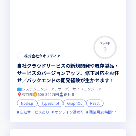
マッチ率
この求人は募集終了しました
株式会社クオリティア
自社クラウドサービスの新規開発や既存製品・
サービスのバージョンアップ、修正対応をお任
せ／バックエンドの開発経験が生かせます！
システムエンジニア、サーバーサイドエンジニア
東京都
600-800万円
正社員
Node.js
TypeScript
GraphQL
React
自社サービスあり
オンライン選考可
残業月20時間未満
グロー