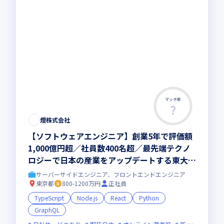
マッチ率
燈株式会社
【ソフトウェアエンジニア】創業5年で評価額
1,000億円超／社員数400名超／最先端テクノ
ロジーで日本の産業をアップデートする東大発
AIスタートアップ
サーバーサイドエンジニア、フロントエンドエンジニア
東京都
800-1200万円
正社員
TypeScript
Node.js
React
Python
GraphQL