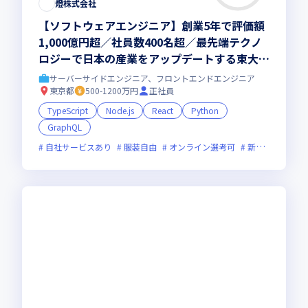
燈株式会社
【ソフトウェアエンジニア】創業5年で評価額
1,000億円超／社員数400名超／最先端テクノ
ロジーで日本の産業をアップデートする東大発
AIスタートアップ
サーバーサイドエンジニア、フロントエンドエンジニア
東京都
500-1200万円
正社員
TypeScript
Node.js
React
Python
GraphQL
自社サービスあり
服装自由
オンライン選考可
新規立ち上げ