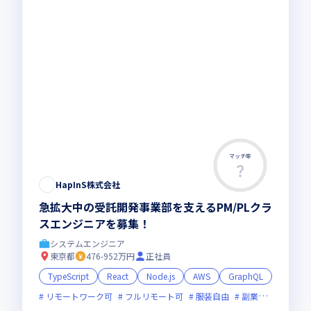
マッチ率
HapInS株式会社
急拡大中の受託開発事業部を支えるPM/PLクラ
スエンジニアを募集！
システムエンジニア
東京都
476-952万円
正社員
TypeScript
React
Node.js
AWS
GraphQL
リモートワーク可
フルリモート可
服装自由
副業可
オンラ