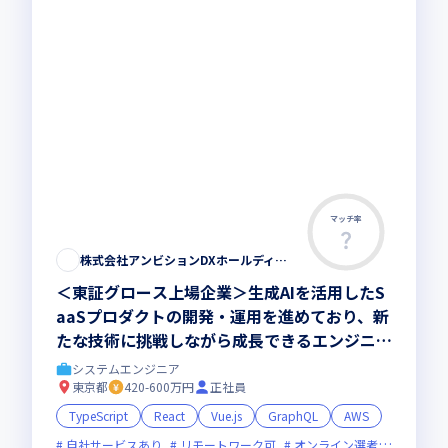
マッチ率
この求人は募集終了しました
株式会社アンビションDXホールディングス
＜東証グロース上場企業＞生成AIを活用したS
aaSプロダクトの開発・運用を進めており、新
たな技術に挑戦しながら成長できるエンジニア
を募集／業務効率化と生産性向上を実現しませ
システムエンジニア
んか
東京都
420-600万円
正社員
TypeScript
React
Vue.js
GraphQL
AWS
自社サービスあり
リモートワーク可
オンライン選考可
新規立