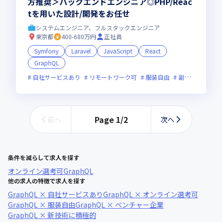
方推奨＞バックエンドエンジニア◎PHP/Reac
tを用いた設計/開発をお任せ
システムエンジニア、フルスタックエンジニア
東京都
400-680万円
正社員
Symfony
Laravel
JavaScript
React
GraphQL
自社サービスあり
リモートワーク可
服装自由
副業可
オン
Page
1
/
2
前へ
次へ
条件を減らして求人を探す
オンライン選考可
GraphQL
他の求人の特徴で求人を探す
GraphQL × 自社サービスあり
GraphQL × オンライン選考可
GraphQL × 服装自由
GraphQL × ベンチャー企業
GraphQL × 新技術に積極的