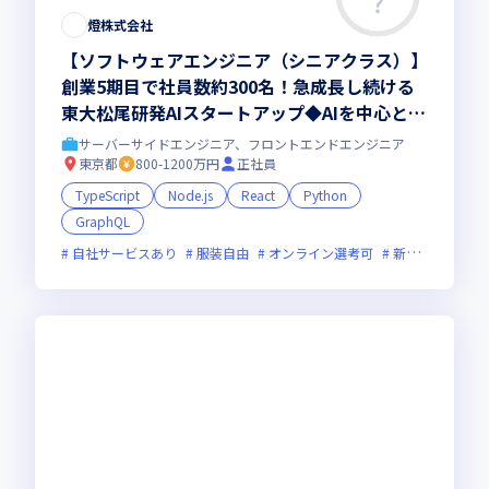
この求人は募集終了しました
燈株式会社
【ソフトウェアエンジニア（シニアクラス）】
創業5期目で社員数約300名！急成長し続ける
東大松尾研発AIスタートアップ◆AIを中心とす
る最先端テクノロジーを提供／燈株式会社
サーバーサイドエンジニア、フロントエンドエンジニア
東京都
800-1200万円
正社員
TypeScript
Node.js
React
Python
GraphQL
自社サービスあり
服装自由
オンライン選考可
新規立ち上げ