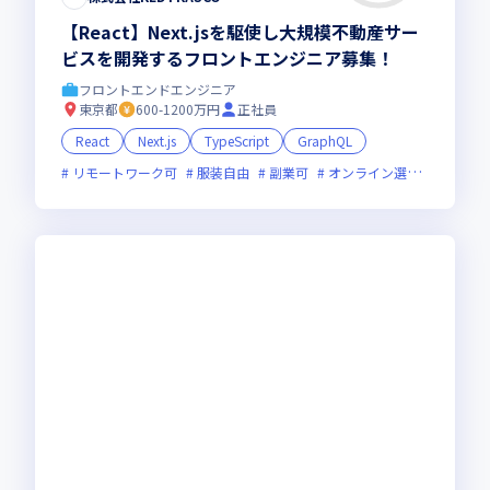
【React】Next.jsを駆使し大規模不動産サー
ビスを開発するフロントエンジニア募集！
フロントエンドエンジニア
東京都
600-1200万円
正社員
React
Next.js
TypeScript
GraphQL
リモートワーク可
服装自由
副業可
オンライン選考可
フレ