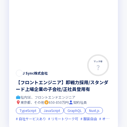
マッチ率
この求人は募集終了しました
J Sync株式会社
【フロントエンジニア】即戦力採用/スタンダ
ード上場企業の子会社/正社員登用有
社内SE、フロントエンドエンジニア
東京都、その他
650-850万円
契約社員
TypeScript
JavaScript
GraphQL
Nuxt.js
自社サービスあり
リモートワーク可
服装自由
オンライン選考可