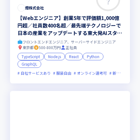
燈株式会社
【Webエンジニア】創業5年で評価額1,000億
円超／社員数400名超／最先端テクノロジーで
日本の産業をアップデートする東大発AIスター
トアップ
フロントエンドエンジニア、サーバーサイドエンジニア
東京都
500-800万円
正社員
TypeScript
Node.js
React
Python
GraphQL
自社サービスあり
服装自由
オンライン選考可
新規立ち上げ